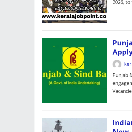
2026, to 
Punja
Appl
ker
Punjab & 
engageme
Vacanci
India
Now