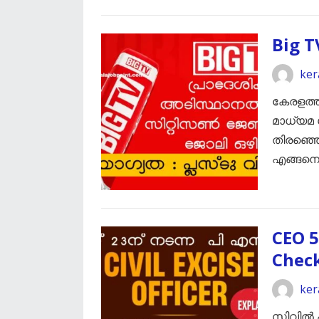
Big T
ker
കേരളത്ത
മാധ്യമ
തിരഞ്ഞെ
​എങ്ങന
CEO 5
Chec
ker
സിവിൽ 