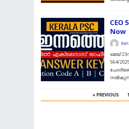
CEO 
Now
ker
മെയ് 2
564/202
ചോദ്യങ്
നൽകുന്ന
POSTS
« PREVIOUS
PAGINATION