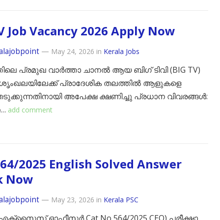
V Job Vacancy 2026 Apply Now
alajobpoint
—
May 24, 2026
in
Kerala Jobs
ിലെ പ്രമുഖ വാർത്താ ചാനൽ ആയ ​ബിഗ് ടിവി (BIG TV)
 ശൃംഖലയിലേക്ക് പ്രാദേശിക തലത്തിൽ ആളുകളെ
ടുക്കുന്നതിനായി അപേക്ഷ ക്ഷണിച്ചു ​പ്രധാന വിവരങ്ങൾ:
െ…
add comment
64/2025 English Solved Answer
k Now
alajobpoint
—
May 23, 2026
in
Kerala PSC
എക്സൈസ് ഓഫീസർ Cat No 564/2025 CEO) പരീക്ഷാ