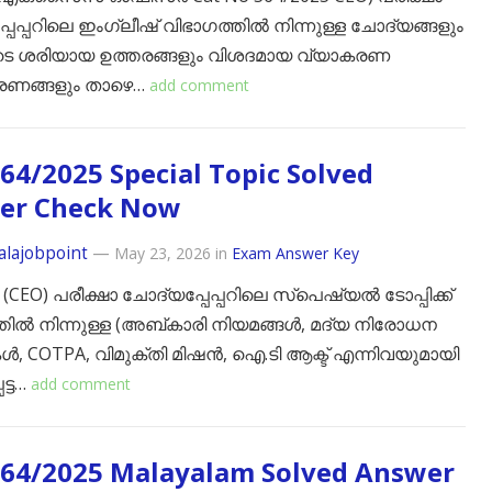
പേപ്പറിലെ ഇംഗ്ലീഷ് വിഭാഗത്തിൽ നിന്നുള്ള ചോദ്യങ്ങളും
 ശരിയായ ഉത്തരങ്ങളും വിശദമായ വ്യാകരണ
രണങ്ങളും താഴെ…
add comment
64/2025 Special Topic Solved
er Check Now
alajobpoint
—
May 23, 2026
in
Exam Answer Key
(CEO) പരീക്ഷാ ചോദ്യപ്പേപ്പറിലെ സ്പെഷ്യൽ ടോപ്പിക്ക്
തിൽ നിന്നുള്ള (അബ്കാരി നിയമങ്ങൾ, മദ്യ നിരോധന
, COTPA, വിമുക്തി മിഷൻ, ഐ.ടി ആക്ട് എന്നിവയുമായി
ട്ട…
add comment
564/2025 Malayalam Solved Answer