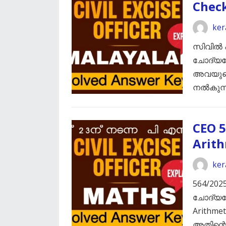
Chec
ker
സിവിൽ 
ചോദ്യപ്
അവയുടെ
നൽകുന്ന
CEO 5
Arit
ker
564/20
ചോദ്യപ്പ
Arithme
അതിന്റ