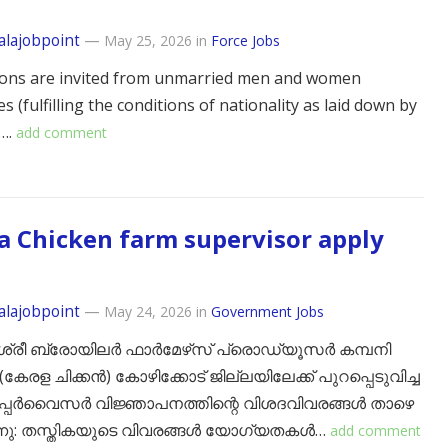
alajobpoint
—
May 25, 2026
in
Force Jobs
ions are invited from unmarried men and women
s (fulfilling the conditions of nationality as laid down by
….
add comment
a Chicken farm supervisor apply
alajobpoint
—
May 24, 2026
in
Government Jobs
ശ്രീ ബ്രോയിലർ ഫാർമേഴ്‌സ് പ്രൊഡ്യൂസർ കമ്പനി
് (കേരള ചിക്കൻ) കോഴിക്കോട് ജില്ലയിലേക്ക് പുറപ്പെടുവിച്ച
പ്പർവൈസർ വിജ്ഞാപനത്തിന്റെ വിശദവിവരങ്ങൾ താഴെ
നു: ​തസ്തികയുടെ വിവരങ്ങൾ ​യോഗ്യതകൾ…
add comment