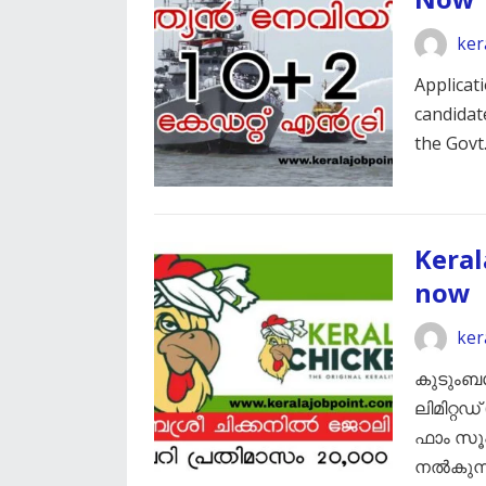
ker
Applicat
candidate
the Govt
Keral
now
ker
കുടുംബ
ലിമിറ്റഡ
ഫാം സൂ
നൽകുന്