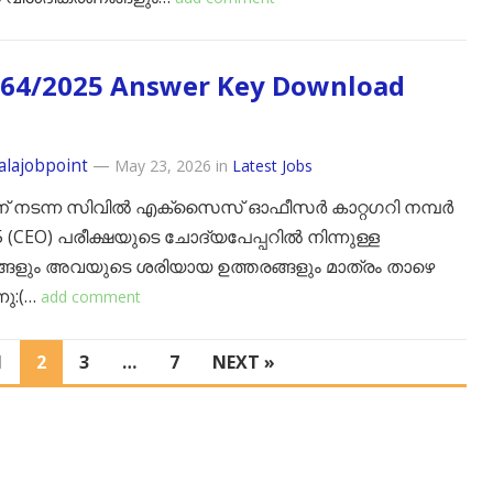
564/2025 Answer Key Download
alajobpoint
—
May 23, 2026
in
Latest Jobs
3ന് നടന്ന സിവിൽ എക്സൈസ് ഓഫീസർ കാറ്റഗറി നമ്പർ
5 (CEO) പരീക്ഷയുടെ ചോദ്യപേപ്പറിൽ നിന്നുള്ള
ങളും അവയുടെ ശരിയായ ഉത്തരങ്ങളും മാത്രം താഴെ
ു:(…
add comment
1
2
3
…
7
NEXT »