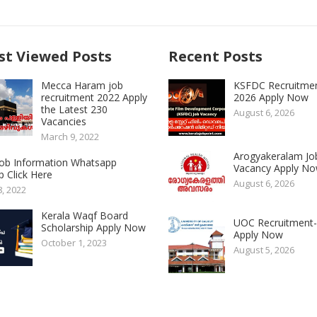
t Viewed Posts
Recent Posts
Mecca Haram job
KSFDC Recruitme
recruitment 2022 Apply
2026 Apply Now
the Latest 230
August 6, 2026
Vacancies
March 9, 2022
Arogyakeralam Jo
 Job Information Whatsapp
Vacancy Apply N
 Click Here
August 6, 2026
8, 2022
Kerala Waqf Board
UOC Recruitment
Scholarship Apply Now
Apply Now
October 1, 2023
August 5, 2026