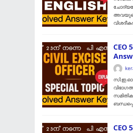
ചോദ്യപ്
അവയുടെ
വിശദീക
CEO 5
Answ
ker
സി.ഇ.ഓ 
വിഭാഗത്
സമിതികൾ
ബന്ധപ്പെ
CEO 