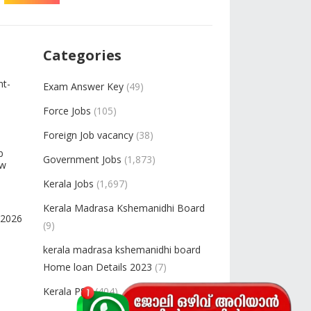
Categories
nt-
Exam Answer Key
(49)
Force Jobs
(105)
Foreign Job vacancy
(38)
b
Government Jobs
(1,873)
ow
Kerala Jobs
(1,697)
Kerala Madrasa Kshemanidhi Board
-2026
(9)
kerala madrasa kshemanidhi board
Home loan Details 2023
(7)
Kerala PSC
(404)