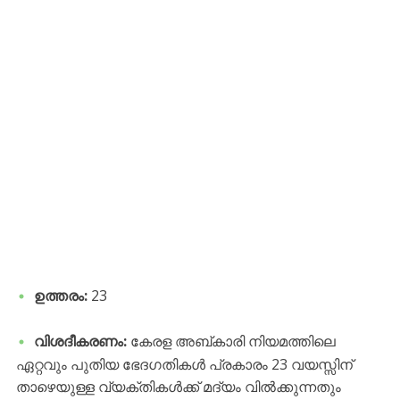
ഉത്തരം:
23
വിശദീകരണം:
കേരള അബ്കാരി നിയമത്തിലെ
ഏറ്റവും പുതിയ ഭേദഗതികൾ പ്രകാരം 23 വയസ്സിന്
താഴെയുള്ള വ്യക്തികൾക്ക് മദ്യം വിൽക്കുന്നതും