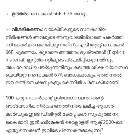
ഉത്തരം:
സെക്ഷൻ 66E, 67A രണ്ടും
വിശദീകരണം:
വ്യക്തികളുടെ സ്വകാര്യ
നിമിഷങ്ങൾ അവരുടെ അനുവാദമില്ലാതെ പകർത്തി
സ്വകാര്യത ലംഘിക്കുന്നതിന് ഐ.ടി ആക്ട് സെക്ഷൻ
66E ചുമത്താം. കൂടാതെ അത്തരം ദൃശ്യങ്ങൾ (Explicit
material) ഇന്റർനെറ്റിലൂടെ പ്രചരിപ്പിക്കുന്നതിനും
അപ്‌ലോഡ് ചെയ്യുന്നതിനും കടുത്ത ശിക്ഷ വ്യവസ്ഥ
ചെയ്യുന്ന സെക്ഷൻ 67A ബാധകമാകും. അതിനാൽ
ഈ രണ്ട് സെക്ഷനുകളും കേസിൽ പ്രസക്തമാണ്.
100.
ഒരു ഗവൺമെന്റ് ഉദ്യോഗസ്ഥൻ, തന്റെ
ഔദ്യോഗിക നിർവഹണത്തിനിടെ ലഭിച്ച ആധാർ
കാർഡുകളുടെ ഡിജിറ്റൽ കോപ്പികൾ സുഹൃത്തിനു
കൈ മാറി. ഇൻഫർമേഷൻ ടെക്നോളജി ആക്ട് 2000-ലെ
ഏതു സെക്ഷൻ ഇവിടെ പ്രസക്തമാകുന്നു?