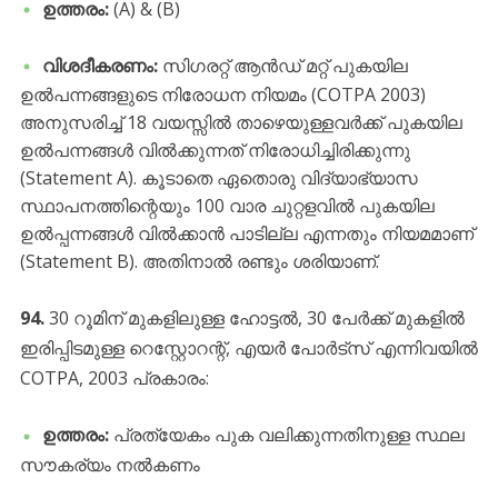
ഉത്തരം:
(A) & (B)
വിശദീകരണം:
സിഗരറ്റ് ആൻഡ് മറ്റ് പുകയില
ഉൽപന്നങ്ങളുടെ നിരോധന നിയമം (COTPA 2003)
അനുസരിച്ച് 18 വയസ്സിൽ താഴെയുള്ളവർക്ക് പുകയില
ഉൽപന്നങ്ങൾ വിൽക്കുന്നത് നിരോധിച്ചിരിക്കുന്നു
(Statement A). കൂടാതെ ഏതൊരു വിദ്യാഭ്യാസ
സ്ഥാപനത്തിന്റെയും 100 വാര ചുറ്റളവിൽ പുകയില
ഉൽപ്പന്നങ്ങൾ വിൽക്കാൻ പാടില്ല എന്നതും നിയമമാണ്
(Statement B). അതിനാൽ രണ്ടും ശരിയാണ്.
94.
30 റൂമിന് മുകളിലുള്ള ഹോട്ടൽ, 30 പേർക്ക് മുകളിൽ
ഇരിപ്പിടമുള്ള റെസ്റ്റോറന്റ്, എയർ പോർട്സ് എന്നിവയിൽ
COTPA, 2003 പ്രകാരം:
ഉത്തരം:
പ്രത്യേകം പുക വലിക്കുന്നതിനുള്ള സ്ഥല
സൗകര്യം നൽകണം