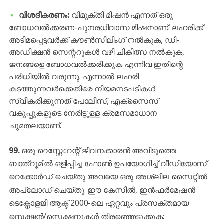
വിശദീകരണം:
വിമുക്തി മിഷൻ എന്നത് ഒരു
ബോധവൽക്കരണ-പുനരധിവാസ മിഷനാണ്. ലഹരിക്ക്
അടിമപ്പെട്ടവർക്ക് കൗൺസിലിംഗ് നൽകുക, ഡീ-
അഡിക്ഷൻ സെന്ററുകൾ വഴി ചികിത്സ നൽകുക,
ജനങ്ങളെ ബോധവൽക്കരിക്കുക എന്നിവ ഇതിന്റെ
പരിധിയിൽ വരുന്നു. എന്നാൽ ലഹരി
കടത്തുന്നവർക്കെതിരെ നിയമനടപടികൾ
സ്വീകരിക്കുന്നത് പോലീസ്, എക്സൈസ്
വകുപ്പുകളുടെ നേരിട്ടുള്ള ക്രമസമാധാന
ചുമതലയാണ്.
99.
ഒരു റെസ്റ്റോറന്റ് ജീവനക്കാരൻ അവിടുത്തെ
ബാത്റൂമിൽ ഒളിപ്പിച്ച ഫോൺ ഉപയോഗിച്ച് വീഡിയോസ്
റെക്കോർഡ് ചെയ്തു അവയെ ഒരു അശ്ലീല സൈറ്റിൽ
അപ്ലോഡ് ചെയ്തു. ഈ കേസിൽ, ഇൻഫർമേഷൻ
ടെക്നോളജി ആക്ട് 2000-ലെ ഏറ്റവും പ്രസക്തമായ
സെക്ഷൻ/സെക്ഷനുകൾ തിരഞ്ഞെടുക്കുക: