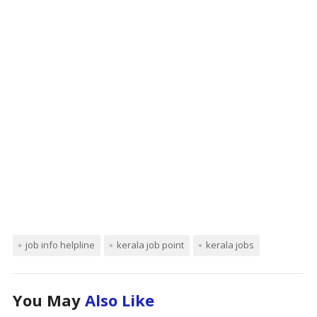
job info helpline
kerala job point
kerala jobs
You May
Also Like