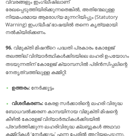
വിവരങ്ങളും ഇംഗ്ലീഷിലാണ്
രേഖപ്പെടുത്തിയിരിക്കുന്നതെങ്കിൽ, അതിന്മേലുള്ള
നിയമപരമായ ആരോഗ്യ മുന്നറിയിപ്പും (Statutory
Warning) ഇംഗ്ലീഷ് ഭാഷയിൽ തന്നെ കൃത്യമായി
നൽകിയിരിക്കണം.
96.
വിമുക്തി മിഷൻ്റെ പദ്ധതി പ്രകാരം കോളേജ്
തലത്തില് വിദ്യാർത്ഥികൾക്കിടയിലെ ലഹരി ഉപയോഗം
തടയുന്നതിന് കോളേജ് ക്യാമ്പസിൽ പ്രിൻസിപ്പലിന്റെ
നേതൃത്വത്തിലുള്ള കമ്മിറ്റി:
ഉത്തരം:
നേർക്കൂട്ടം
വിശദീകരണം:
കേരള സർക്കാരിന്റെ ലഹരി വിരുദ്ധ
ബോധവൽക്കരണ കാമ്പയിനായ വിമുക്തി മിഷന്റെ
കീഴിൽ കോളേജ് വിദ്യാർത്ഥികൾക്കിടയിൽ
പ്രവർത്തിക്കുന്ന ലഹരിവിരുദ്ധ ക്ലബ്ബുകൾ അഥവാ
കമ്മിറ്റികൾ ‘നേർക്കൂട്ടം’ എന്ന പേരിൽ അറിയപ്പെടുന്നു.