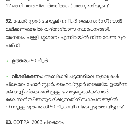
12 മണി വരെ പ്രവർത്തിക്കാൻ അനുമതിയുണ്ട്.
92.
ഫോർ സ്റ്റാർ ഹോട്ടലിനു FL-3 ലൈസൻസ് (ബാർ)
ലഭിക്കണമെങ്കിൽ വിദ്യാഭ്യാസ സ്ഥാപനങ്ങൾ,
അമ്പലം, പള്ളി, ശ്മശാനം എന്നിവയിൽ നിന്ന് വേണ്ട ദൂര
പരിധി:
ഉത്തരം:
50 മീറ്റർ
വിശദീകരണം:
അബ്കാരി ചട്ടങ്ങളിലെ ഇളവുകൾ
പ്രകാരം ഫോർ സ്റ്റാർ, ഫൈവ് സ്റ്റാർ തുടങ്ങിയ ഉയർന്ന
ക്ലാസ്സിഫിക്കേഷൻ ഉള്ള ഹോട്ടലുകൾക്ക് ബാർ
ലൈസൻസ് അനുവദിക്കുന്നതിന് സ്ഥാപനങ്ങളിൽ
നിന്നുള്ള ദൂരപരിധി 50 മീറ്ററായി നിജപ്പെടുത്തിയിട്ടുണ്ട്.
93.
COTPA, 2003 പ്രകാരം: