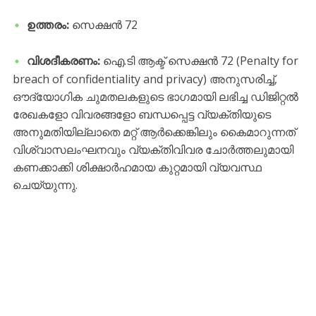
ഉത്തരം:
സെക്ഷൻ 72
വിശദീകരണം:
ഐ.ടി ആക്ട് സെക്ഷൻ 72 (Penalty for
breach of confidentiality and privacy) അനുസരിച്ച്,
ഔദ്യോഗിക ചുമതലകളുടെ ഭാഗമായി ലഭിച്ച ഡിജിറ്റൽ
രേഖകളോ വിവരങ്ങളോ ബന്ധപ്പെട്ട വ്യക്തിയുടെ
അനുമതിയില്ലാതെ മറ്റ് ആർക്കെങ്കിലും കൈമാറുന്നത്
വിശ്വാസലംഘനവും വ്യക്തിവിവര ചോർത്തലുമായി
കണക്കാക്കി ശിക്ഷാർഹമായ കുറ്റമായി വ്യവസ്ഥ
ചെയ്യുന്നു.