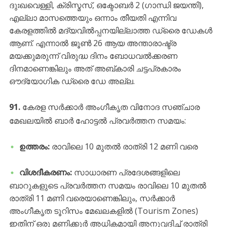
ദുഃഖവെള്ളി, ക്രിസ്മസ്, ഒക്ടോബർ 2 (ഗാന്ധി ജയന്തി),
എല്ലാ മാസത്തെയും ഒന്നാം തീയതി എന്നിവ
കേരളത്തിൽ മദ്യവിൽപ്പനയില്ലാത്ത ഡ്രൈ ഡേകൾ
ആണ്. എന്നാൽ ജൂൺ 26 ആയ അന്താരാഷ്ട്ര
മയക്കുമരുന്ന് വിരുദ്ധ ദിനം ബോധവൽക്കരണ
ദിനമാണെങ്കിലും അത് അബ്കാരി ചട്ടപ്രകാരം
ഔദ്യോഗിക ഡ്രൈ ഡേ അല്ല.
91.
കേരള സർക്കാർ അംഗീകൃത വിനോദ സഞ്ചാര
മേഖലയിൽ ബാർ ഹോട്ടൽ പ്രവർത്തന സമയം:
ഉത്തരം:
രാവിലെ 10 മുതൽ രാത്രി 12 മണി വരെ
വിശദീകരണം:
സാധാരണ പ്രദേശങ്ങളിലെ
ബാറുകളുടെ പ്രവർത്തന സമയം രാവിലെ 10 മുതൽ
രാത്രി 11 മണി വരെയാണെങ്കിലും, സർക്കാർ
അംഗീകൃത ടൂറിസം മേഖലകളിൽ (Tourism Zones)
ഇതിന് ഒരു മണിക്കൂർ അധികമായി അനുവദിച്ച് രാത്രി