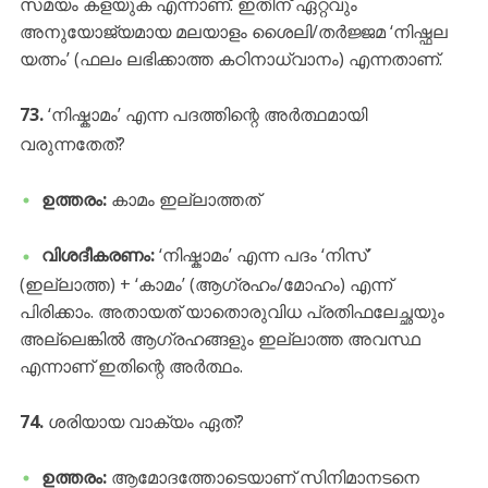
സമയം കളയുക എന്നാണ്. ഇതിന് ഏറ്റവും
അനുയോജ്യമായ മലയാളം ശൈലി/തർജ്ജമ ‘നിഷ്ഫല
യത്നം’ (ഫലം ലഭിക്കാത്ത കഠിനാധ്വാനം) എന്നതാണ്.
73.
‘നിഷ്കാമം’ എന്ന പദത്തിന്റെ അർത്ഥമായി
വരുന്നതേത്?
ഉത്തരം:
കാമം ഇല്ലാത്തത്
വിശദീകരണം:
‘നിഷ്കാമം’ എന്ന പദം ‘നിസ്’
(ഇല്ലാത്ത) + ‘കാമം’ (ആഗ്രഹം/മോഹം) എന്ന്
പിരിക്കാം. അതായത് യാതൊരുവിധ പ്രതിഫലേച്ഛയും
അല്ലെങ്കിൽ ആഗ്രഹങ്ങളും ഇല്ലാത്ത അവസ്ഥ
എന്നാണ് ഇതിന്റെ അർത്ഥം.
74.
ശരിയായ വാക്യം ഏത്?
ഉത്തരം:
ആമോദത്തോടെയാണ് സിനിമാനടനെ