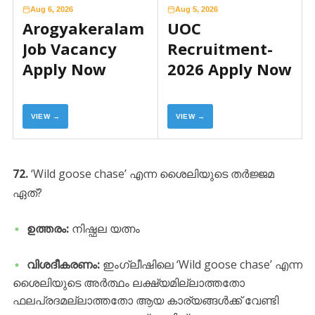
Aug 6, 2026
Aug 5, 2026
Arogyakeralam
UOC
Job Vacancy
Recruitment-
Apply Now
2026 Apply Now
VIEW →
VIEW →
72.
‘Wild goose chase’ എന്ന ശൈലിയുടെ തർജ്ജമ
ഏത്?
ഉത്തരം:
നിഷ്ഫല യത്നം
വിശദീകരണം:
ഇംഗ്ലീഷിലെ ‘Wild goose chase’ എന്ന
ശൈലിയുടെ അർത്ഥം ലക്ഷ്യമില്ലാത്തതോ
ഫലപ്രദമല്ലാത്തതോ ആയ കാര്യങ്ങൾക്ക് വേണ്ടി