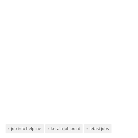
job info helpline
kerala job point
letast jobs