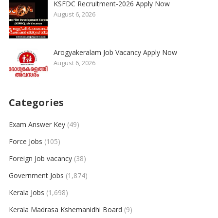
KSFDC Recruitment-2026 Apply Now
August 6, 2026
Arogyakeralam Job Vacancy Apply Now
August 6, 2026
Categories
Exam Answer Key
(49)
Force Jobs
(105)
Foreign Job vacancy
(38)
Government Jobs
(1,874)
Kerala Jobs
(1,698)
Kerala Madrasa Kshemanidhi Board
(9)