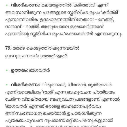
വിശദീകരണം:
മലയാളത്തിൽ ‘കർത്താവ്’ എന്ന്
അവസാനിക്കുന്ന പദങ്ങളുടെ സ്ത്രീലിംഗ രൂപം ‘കർത്രി’
എന്നാണ് വരിക. ഉദാഹരണത്തിന് നേതാവ് – നേത്രി,
ദാതാവ് – ദാത്രി. അതുപോലെ രക്ഷാകർത്താവ്
എന്നതിന്റെ സ്ത്രീലിംഗ രൂപം ‘രക്ഷാകർത്രി’ എന്നാകുന്നു.
79.
താഴെ കൊടുത്തിരിക്കുന്നവയിൽ
ബഹുവചനമല്ലാത്തത് ഏത്?
ഉത്തരം:
ഭാഗവതർ
വിശദീകരണം:
വിരുതന്മാർ, ധീരന്മാർ, ഭൃത്യന്മാർ
എന്നിവയെല്ലാം ‘ന്മാർ’ എന്ന ബഹുവചന പ്രത്യയം
ചേർന്ന വ്യക്തമായ ബഹുവചന പദങ്ങളാണ്. എന്നാൽ
‘ഭാഗവതർ’ എന്നത് ഒരാളെ ബഹുമാനപൂർവ്വം
അഭിസംബോധന ചെയ്യാൻ ഉപയോഗിക്കുന്ന
പൂജകബഹുവചന രൂപമാണ്. മറ്റ് ഓപ്ഷനുകളുമായി