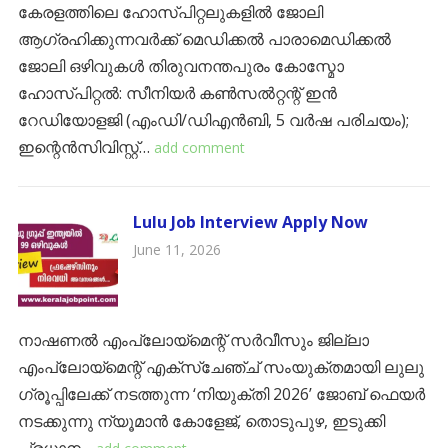
കേരളത്തിലെ ഹോസ്പിറ്റലുകളിൽ ജോലി
ആഗ്രഹിക്കുന്നവർക്ക് മെഡിക്കൽ പാരാമെഡിക്കൽ
ജോലി ഒഴിവുകൾ തിരുവനന്തപുരം ​കോസ്മോ
ഹോസ്പിറ്റൽ: സീനിയർ കൺസൽറ്റന്റ് ഇൻ
റേഡിയോളജി (എംഡി/ഡിഎൻബി, 5 വർഷ പരിചയം);
ഇന്റെൻസിവിസ്റ്റ്…
add comment
Lulu Job Interview Apply Now
June 11, 2026
നാഷണൽ എംപ്ലോയ്മെന്റ് സർവീസും ജില്ലാ
എംപ്ലോയ്മെന്റ് എക്സ്ചേഞ്ച് സംയുക്തമായി ലുലു
ഗ്രൂപ്പിലേക്ക് നടത്തുന്ന ‘നിയുക്തി 2026’ ജോബ് ഫെയർ
നടക്കുന്നു ന്യൂമാൻ കോളേജ്, തൊടുപുഴ, ഇടുക്കി ​