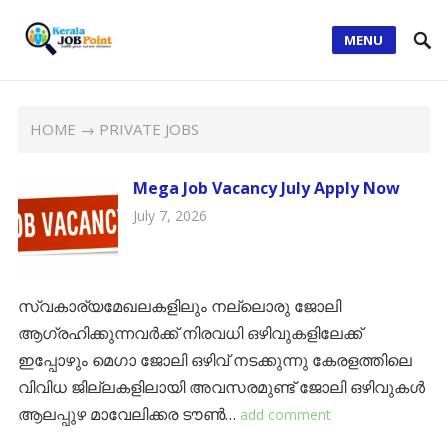
MENU
HOME
→ PRIVATE JOBS
Mega Job Vacancy July Apply Now
July 7, 2026
സ്വകാര്യമേഖലകളിലും നല്ലൊരു ജോലി
ആഗ്രഹിക്കുന്നവർക്ക് നിരവധി ഒഴിവുകളിലേക്ക്
ഇപ്പോഴും മെഗാ ജോലി ഒഴിവ് നടക്കുന്നു കേരളത്തിലെ
വിവിധ ജില്ലകളിലായി അവസരമുണ്ട് ജോലി ഒഴിവുകൾ
ആലപ്പുഴ മാവേലിക്കര ടൗൺ…
add comment