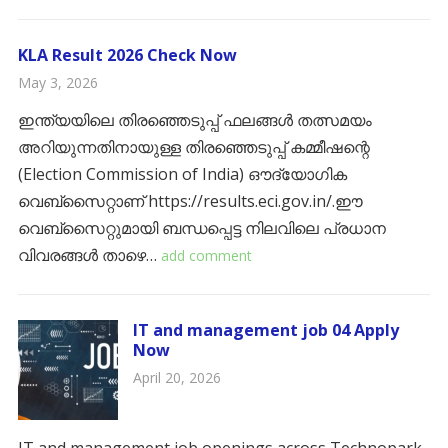
KLA Result 2026 Check Now
May 3, 2026
ഇന്ത്യയിലെ തിരഞ്ഞെടുപ്പ് ഫലങ്ങൾ തത്സമയം
അറിയുന്നതിനായുള്ള തിരഞ്ഞെടുപ്പ് കമ്മീഷന്റെ
(Election Commission of India) ഔദ്യോഗിക
വെബ്‌സൈറ്റാണ് https://results.eci.gov.in/.​ഈ
വെബ്‌സൈറ്റുമായി ബന്ധപ്പെട്ട നിലവിലെ പ്രധാന
വിവരങ്ങൾ താഴെ…
add comment
IT and management job 04 Apply
Now
April 20, 2026