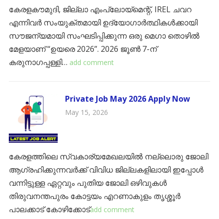
കേരളകൗമുദി, ജില്ലാ എംപ്ലോയ്മെന്റ്, IREL ചവറ
എന്നിവർ സംയുക്തമായി ഉദ്യോഗാർത്ഥികൾക്കായി
സൗജന്യമായി സംഘടിപ്പിക്കുന്ന ഒരു മെഗാ തൊഴിൽ
മേളയാണ് “ഉയരെ 2026”. 2026 ജൂൺ 7-ന്
കരുനാഗപ്പള്ളി…
add comment
Private Job May 2026 Apply Now
May 15, 2026
കേരളത്തിലെ സ്വകാര്യമേഖലയിൽ നല്ലൊരു ജോലി
ആഗ്രഹിക്കുന്നവർക്ക് വിവിധ ജില്ലകളിലായി ഇപ്പോൾ
വന്നിട്ടുള്ള ഏറ്റവും പുതിയ ജോലി ഒഴിവുകൾ
തിരുവനന്തപുരം ​കോട്ടയം ​എറണാകുളം ​തൃശ്ശൂർ ​
പാലക്കാട് ​കോഴിക്കോട്
add comment