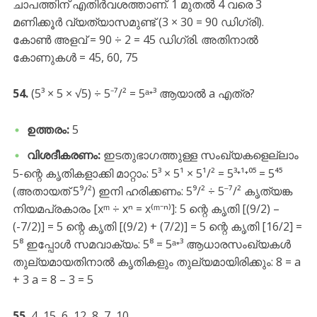
ചാപത്തിന് എതിർവശത്താണ്. 1 മുതൽ 4 വരെ 3
മണിക്കൂർ വ്യത്യാസമുണ്ട് (3 × 30 = 90 ഡിഗ്രി).
കോൺ അളവ് = 90 ÷ 2 = 45 ഡിഗ്രി. അതിനാൽ
കോണുകൾ = 45, 60, 75
54.
(5³ × 5 × √5) ÷ 5⁻⁷/² = 5ᵃ⁺³ ആയാൽ a എത്ര?
ഉത്തരം:
5
വിശദീകരണം:
ഇടതുഭാഗത്തുള്ള സംഖ്യകളെല്ലാം
5-ന്റെ കൃതികളാക്കി മാറ്റാം: 5³ × 5¹ × 5¹/² = 5³⁺¹⁺⁰⁵ = 5⁴⁵
(അതായത് 5⁹/²) ഇനി ഹരിക്കണം: 5⁹/² ÷ 5⁻⁷/² കൃത്യങ്ക
നിയമപ്രകാരം [xᵐ ÷ xⁿ = x⁽ᵐ⁻ⁿ⁾]: 5 ന്റെ കൃതി [(9/2) –
(-7/2)] = 5 ന്റെ കൃതി [(9/2) + (7/2)] = 5 ന്റെ കൃതി [16/2] =
5⁸ ഇപ്പോൾ സമവാക്യം: 5⁸ = 5ᵃ⁺³ ആധാരസംഖ്യകൾ
തുല്യമായതിനാൽ കൃതികളും തുല്യമായിരിക്കും: 8 = a
+ 3 a = 8 – 3 = 5
55.
4, 15, 6, 12, 8, 7, 10, _____