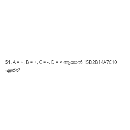
51.
A = ÷, B = +, C = -, D = × ആയാൽ 15D2B14A7C10
എത്ര?