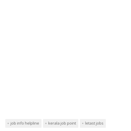
job info helpline
kerala job point
letast jobs