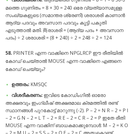
മത്തെ ഗുണിതം = 8 × 30 = 240 ഒരേ വ്യത്യാസമുള്ള
സംഖ്യകളുടെ (സമാന്തര ശ്രേണി) ശരാശരി കാണാൻ
ആദ്യ പദവും അവസാന പദവും കൂട്ടി പകുതി
എടുത്താൽ മതി. 商രാശരി = (ആദ്യ പദം + അവസാന
പദം) ÷ 2 ശരാശരി = (8 + 240) ÷ 2 = 248 ÷ 2 = 124
58.
PRINTER എന്ന വാക്കിനെ NPGLRCP ഈ രീതിയിൽ
കോഡ് ചെയ്താൽ MOUSE എന്ന വാക്കിനെ എങ്ങനെ
കോഡ് ചെയ്യും?
ഉത്തരം:
KMSQC
വിശദീകരണം:
ഇവിടെ കോഡിംഗിൽ ഓരോ
അക്ഷരവും ഇംഗ്ലീഷ് അക്ഷരമാല ക്രമത്തിൽ രണ്ട്
സ്ഥാനങ്ങൾ പുറകോട്ട് മാറുന്നു (-2). P – 2 = N R – 2 = P I
– 2 = G N – 2 = L T – 2 = R E – 2 = C R – 2 = P ഇതേ രീതി
MOUSE എന്ന വാക്കിന് ബാധകമാക്കുമ്പോൾ: M – 2 = K O
– 2 = M U – 2 = S S – 2 = Q E – 2 = C അതുകൊണ്ട്