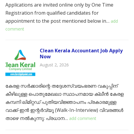
Applications are invited online only by One Time
Registration from qualified candidates for
appointment to the post mentioned below in…
add
comment
Clean Kerala Accountant Job Apply
Now
August 2, 2026
കേരള സർക്കാരിന്റെ തദ്ദേശസ്വയംഭരണ വകുപ്പിന്
കീഴിലുള്ള പൊതുമേഖലാ സ്ഥാപനമായ ക്ലീൻ കേരള
കമ്പനി ലിമിറ്റഡ് പുതിയവിജ്ഞാപനം പ്രകാരമുള്ള
വാക്ക്-ഇൻ ഇന്റർവ്യൂ (Walk-In-Interview) വിവരങ്ങൾ
താഴെ നൽകുന്നു: പ്രധാന…
add comment