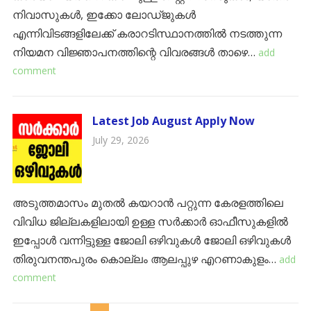
നിവാസുകൾ, ഇക്കോ ലോഡ്ജുകൾ
എന്നിവിടങ്ങളിലേക്ക് കരാറടിസ്ഥാനത്തിൽ നടത്തുന്ന
നിയമന വിജ്ഞാപനത്തിന്റെ വിവരങ്ങൾ താഴെ…
add
comment
Latest Job August Apply Now
July 29, 2026
അടുത്തമാസം മുതൽ കയറാൻ പറ്റുന്ന കേരളത്തിലെ
വിവിധ ജില്ലകളിലായി ഉള്ള സർക്കാർ ഓഫീസുകളിൽ
ഇപ്പോൾ വന്നിട്ടുള്ള ജോലി ഒഴിവുകൾ ജോലി ഒഴിവുകൾ
തിരുവനന്തപുരം ​കൊല്ലം ​ആലപ്പുഴ ​എറണാകുളം…
add
comment
POSTS