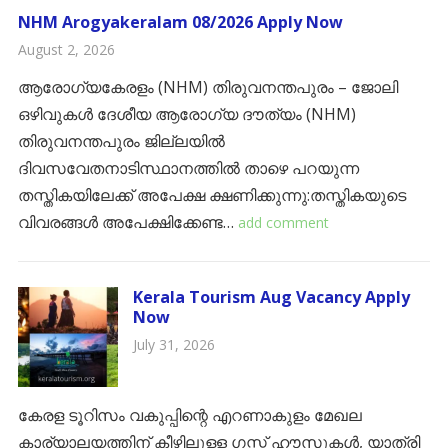
NHM Arogyakeralam 08/2026 Apply Now
August 2, 2026
​ആരോഗ്യകേരളം (NHM) തിരുവനന്തപുരം – ജോലി
ഒഴിവുകൾ ​ദേശീയ ആരോഗ്യ ദൗത്യം (NHM)
തിരുവനന്തപുരം ജില്ലയിൽ
ദിവസവേതനാടിസ്ഥാനത്തിൽ താഴെ പറയുന്ന
തസ്തികയിലേക്ക് അപേക്ഷ ക്ഷണിക്കുന്നു:​തസ്തികയുടെ
വിവരങ്ങൾ അപേക്ഷിക്കേണ്ട…
add comment
Kerala Tourism Aug Vacancy Apply
Now
July 31, 2026
കേരള ടൂറിസം വകുപ്പിന്റെ എറണാകുളം മേഖല
കാര്യാലയത്തിന് കീഴിലുള്ള ഗസ്റ്റ് ഹൗസുകൾ, യാത്രി