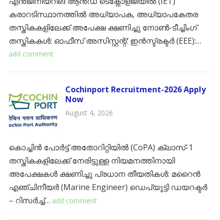
എൻജിനീയറിങ് ആൻഡ് ടെക്നോളജിയിൽ (IET)
കരാറടിസ്ഥാനത്തിൽ അധ്യാപക, അധ്യാപകേതര
തസ്തികകളിലേക്ക് അപേക്ഷ ക്ഷണിച്ചു ​നോൺ-ടീച്ചിംഗ്
തസ്തികകൾ: ​ഓഫീസ് അസിസ്റ്റന്റ്: ​ഇൻസ്ട്രക്ടർ (EEE):…
add comment
Cochinport Recruitment-2026 Apply
Now
August 4, 2026
കൊച്ചിൻ പോർട്ട് അതോറിറ്റിയിൽ (CoPA) ക്ലാസ്-1
തസ്തികകളിലേക്ക് നേരിട്ടുള്ള നിയമനത്തിനായി
അപേക്ഷകൾ ക്ഷണിച്ചു ​പ്രധാന തീയതികൾ: ​മറൈൻ
എഞ്ചിനീയർ (Marine Engineer) ​ഡെപ്യൂട്ടി ഡയറക്ടർ
– റിസർച്ച്…
add comment