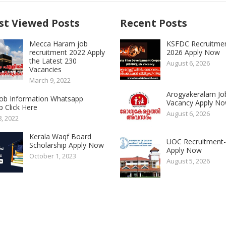
t Viewed Posts
Recent Posts
Mecca Haram job
KSFDC Recruitme
recruitment 2022 Apply
2026 Apply Now
the Latest 230
August 6, 2026
Vacancies
March 9, 2022
Arogyakeralam Jo
 Job Information Whatsapp
Vacancy Apply N
 Click Here
August 6, 2026
8, 2022
Kerala Waqf Board
UOC Recruitment
Scholarship Apply Now
Apply Now
October 1, 2023
August 5, 2026