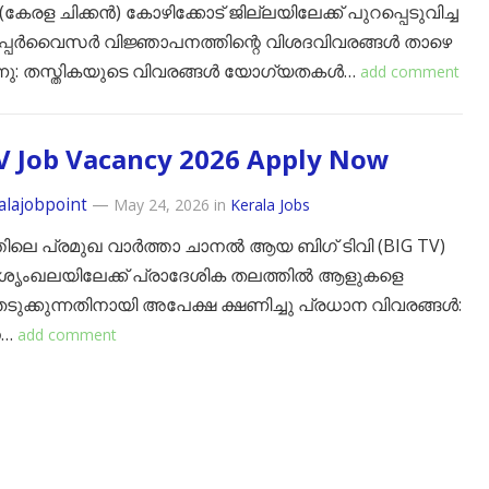
് (കേരള ചിക്കൻ) കോഴിക്കോട് ജില്ലയിലേക്ക് പുറപ്പെടുവിച്ച
പ്പർവൈസർ വിജ്ഞാപനത്തിന്റെ വിശദവിവരങ്ങൾ താഴെ
നു: ​തസ്തികയുടെ വിവരങ്ങൾ ​യോഗ്യതകൾ…
add comment
V Job Vacancy 2026 Apply Now
alajobpoint
—
May 24, 2026
in
Kerala Jobs
ിലെ പ്രമുഖ വാർത്താ ചാനൽ ആയ ​ബിഗ് ടിവി (BIG TV)
 ശൃംഖലയിലേക്ക് പ്രാദേശിക തലത്തിൽ ആളുകളെ
ടുക്കുന്നതിനായി അപേക്ഷ ക്ഷണിച്ചു ​പ്രധാന വിവരങ്ങൾ:
െ…
add comment