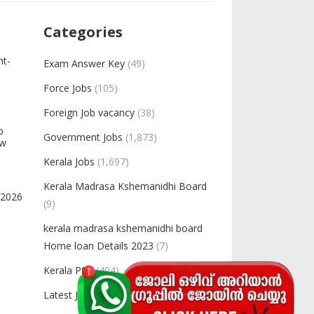
Categories
nt-
Exam Answer Key
(49)
Force Jobs
(105)
Foreign Job vacancy
(38)
b
Government Jobs
(1,873)
ow
Kerala Jobs
(1,697)
Kerala Madrasa Kshemanidhi Board
-2026
(9)
kerala madrasa kshemanidhi board
Home loan Details 2023
(7)
Kerala PSC
(404)
Latest Jobs
(2,448)