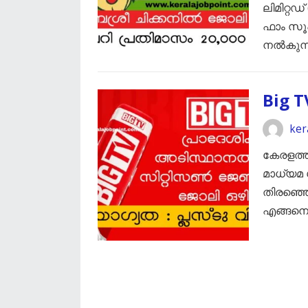
ലിമിറ്റഡ
ഫാം സൂ
നൽകുന്
Big T
ker
കേരളത്ത
മാധ്യമ
തിരഞ്ഞെ
​എങ്ങന