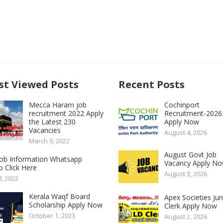
t Viewed Posts
Recent Posts
Mecca Haram job
Cochinport
recruitment 2022 Apply
Recruitment-2026
the Latest 230
Apply Now
Vacancies
August 4, 2026
March 9, 2022
August Govt Job
 Job Information Whatsapp
Vacancy Apply N
 Click Here
August 3, 2026
8, 2022
Kerala Waqf Board
Apex Societies Jun
Scholarship Apply Now
Clerk Apply Now
October 1, 2023
August 2, 2026