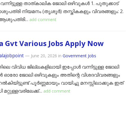
ന്നിട്ടുള്ള താത്കാലിക ജോലി ഒഴിവുകൾ ​1. പുതുക്കാട്
ാശുപത്രി നിയമനം (തൃശൂർ) ​തസ്തികകളും വിവരങ്ങളും: ​2.
ആശുപത്രി…
add comment
a Gvt Various Jobs Apply Now
alajobpoint
—
June 20, 2026
in
Government Jobs
ിലെ വിവിധ ജില്ലകളിലായി ഇപ്പോൾ വന്നിട്ടുള്ള ജോലി
ൾ ഓരോ ജോലി ഒഴിവുകളും അതിന്റെ വിശദവിവരങ്ങളും
കിയിട്ടുണ്ട് പൂർണ്ണമായും വായിച്ചു മനസ്സിലാക്കുക ഇത്
മറ്റുള്ളവരിലേക്ക്…
add comment