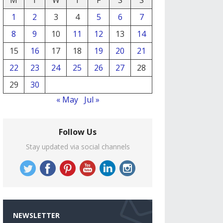
M
T
W
T
F
S
S
1
2
3
4
5
6
7
8
9
10
11
12
13
14
15
16
17
18
19
20
21
22
23
24
25
26
27
28
29
30
« May
Jul »
Follow Us
Stay updated via social channels
NEWSLETTER