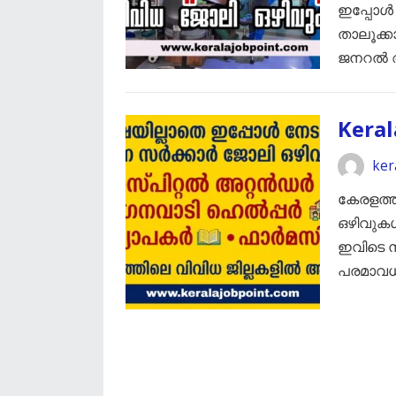
ഇപ്പോൾ വ
താലൂക്ക
ജനറൽ 
Keral
ker
കേരളത്ത
ഒഴിവുക
ഇവിടെ നൽ
പരമാവധി 