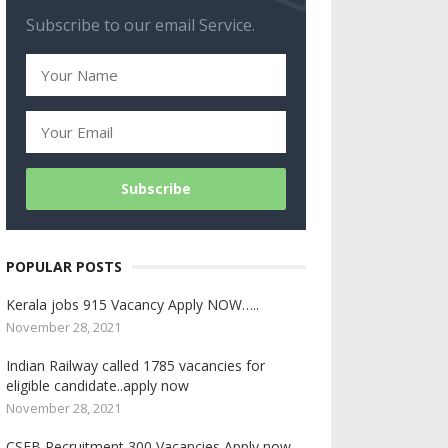
Subscribe to our email Service.
POPULAR POSTS
Kerala jobs 915 Vacancy Apply NOW…..
November 28, 2021
Indian Railway called 1785 vacancies for
eligible candidate..apply now
November 28, 2021
CSEB Recruitment 300 Vacancies Apply now