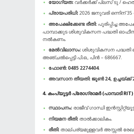
യോഗ്യത:
വർക്കർക്ക് പ്ലസ് ടു / ഹെൽ
പ്രായപരിധി:
2026 ജനുവരി ഒന്നിന് 35
അപേക്ഷിക്കേണ്ട രീതി:
പൂരിപ്പിച്ച അപേക
പാമ്പാക്കുട ശിശുവികസന പദ്ധതി ഓഫ
നൽകണം.
മേൽവിലാസം:
ശിശുവികസന പദ്ധതി ഓ
അഞ്ചൽപ്പെട്ടി പി.ഒ., പിൻ – 686667.
ഫോൺ:
0485 2274404
.
അവസാന തീയതി: ജൂൺ 24, ഉച്ചയ്ക്ക് 2
​4. കംപ്യൂട്ടർ പ്രോഗ്രാമർ (പാമ്പാടി RIT)
സ്ഥാപനം:
രാജീവ് ഗാന്ധി ഇൻസ്റ്റിറ്റ്യൂ
നിയമന രീതി:
താൽക്കാലികം.
രീതി:
താല്പര്യമുള്ളവർ അസ്സൽ രേഖക