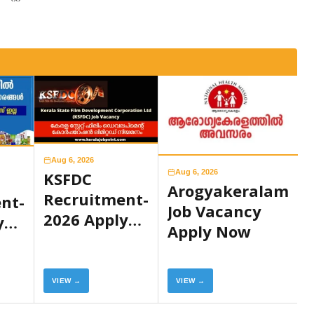
Aug 6, 2026
Aug 6, 2026
KSFDC
Arogyakeralam
Recruitment-
nt-
Job Vacancy
2026 Apply
y
Apply Now
Now
VIEW →
VIEW →