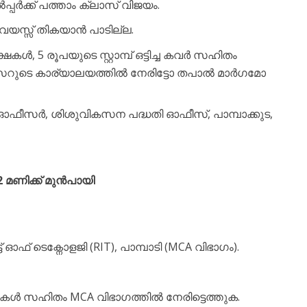
പ്പർക്ക് പത്താം ക്ലാസ് വിജയം.
 വയസ്സ് തികയാൻ പാടില്ല.
്ഷകൾ, 5 രൂപയുടെ സ്റ്റാമ്പ് ഒട്ടിച്ച കവർ സഹിതം
ീസറുടെ കാര്യാലയത്തിൽ നേരിട്ടോ തപാൽ മാർഗമോ
ഫീസർ, ശിശുവികസന പദ്ധതി ഓഫീസ്, പാമ്പാക്കുട,
 മണിക്ക് മുൻപായി
ട്ട് ഓഫ് ടെക്നോളജി (RIT), പാമ്പാടി (MCA വിഭാഗം).
ൾ സഹിതം MCA വിഭാഗത്തിൽ നേരിട്ടെത്തുക.