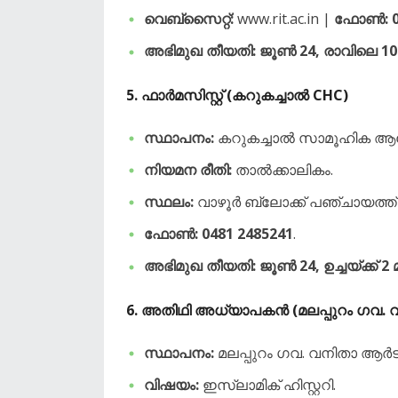
വെബ്സൈറ്റ്:
www.rit.ac.in |
ഫോൺ:
അഭിമുഖ തീയതി: ജൂൺ 24, രാവിലെ 10.
​5. ഫാർമസിസ്റ്റ് (കറുകച്ചാൽ CHC)
സ്ഥാപനം:
കറുകച്ചാൽ സാമൂഹിക ആരോഗ
നിയമന രീതി:
താൽക്കാലികം.
സ്ഥലം:
വാഴൂർ ബ്ലോക്ക് പഞ്ചായത്ത
ഫോൺ:
0481 2485241
.
അഭിമുഖ തീയതി: ജൂൺ 24, ഉച്ചയ്ക്ക് 2 മ
​6. അതിഥി അധ്യാപകൻ (മലപ്പുറം ഗവ. 
സ്ഥാപനം:
മലപ്പുറം ഗവ. വനിതാ ആ
വിഷയം:
ഇസ്ലാമിക് ഹിസ്റ്ററി.