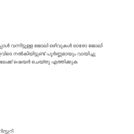
പോൾ വന്നിട്ടുള്ള ജോലി ഒഴിവുകൾ ഓരോ ജോലി
ടെ നൽകിയിട്ടുണ്ട് പൂർണ്ണമായും വായിച്ചു
രിലേക്ക് ഷെയർ ചെയ്തു എത്തിക്കുക
റ്ററി