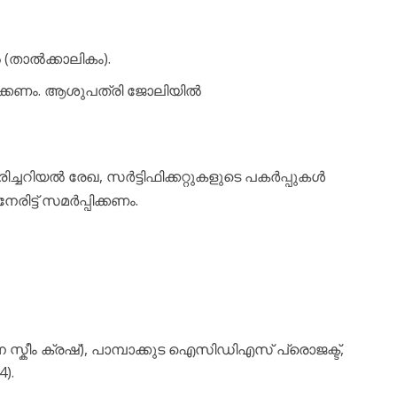
.
(താൽക്കാലികം).
ക്കണം. ആശുപത്രി ജോലിയിൽ
ച്ചറിയൽ രേഖ, സർട്ടിഫിക്കറ്റുകളുടെ പകർപ്പുകൾ
രിട്ട് സമർപ്പിക്കണം.
്കീം ക്രഷ്), പാമ്പാക്കുട ഐസിഡിഎസ് പ്രൊജക്ട്,
).