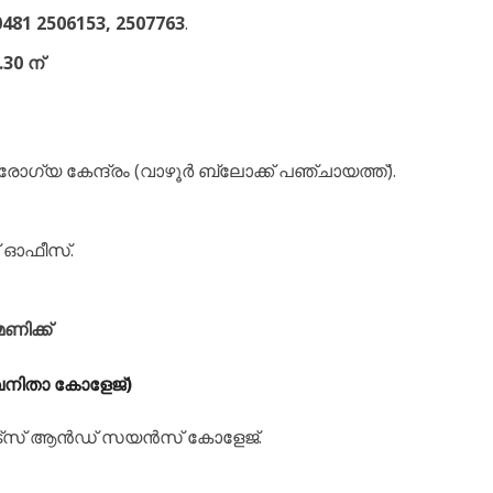
0481 2506153, 2507763
.
30 ന്
്യ കേന്ദ്രം (വാഴൂർ ബ്ലോക്ക് പഞ്ചായത്ത്).
് ഓഫീസ്.
ണിക്ക്
വനിതാ കോളേജ്)
ർട്സ് ആൻഡ് സയൻസ് കോളേജ്.