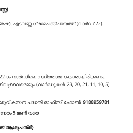
ണ്ണ)
്രഷ്), എടവണ്ണ ഗ്രാമപഞ്ചായത്ത് (വാർഡ് 22).
2-ാം വാർഡിലെ സ്ഥിരതാമസക്കാരായിരിക്കണം.
്ളവരെയും (വാർഡുകൾ: 23, 20, 21, 11, 10, 5)
ശിശുവികസന പദ്ധതി ഓഫീസ്. ഫോൺ:
9188959781
.
േരം 5 മണി വരെ
ക്ക് ആശുപത്രി)