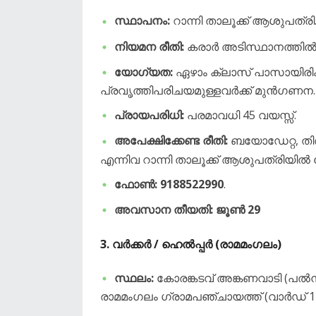
സ്ഥാപനം:
റാന്നി താലൂക്ക് ആശുപത്രി
നിയമന രീതി:
കരാർ അടിസ്ഥാനത്തിൽ 
യോഗ്യത:
ഏഴാം ക്ലാസ് പാസായിരി
പ്രവൃത്തിപരിചയമുള്ളവർക്ക് മുൻഗണന.
പ്രായപരിധി:
പരമാവധി 45 വയസ്സ്.
അപേക്ഷിക്കേണ്ട രീതി:
ബയോഡേറ്റ, തിരി
എന്നിവ റാന്നി താലൂക്ക് ആശുപത്രിയിൽ നേ
ഫോൺ:
9188522990
.
അവസാന തീയതി: ജൂൺ 29
​3. വർക്കർ / ഹെൽപ്പർ (രാമമംഗലം)
സ്ഥലം:
കോരങ്കടവ് അങ്കണവാടി (പൽന സ
രാമമംഗലം ഗ്രാമപഞ്ചായത്ത് (വാർഡ് 14