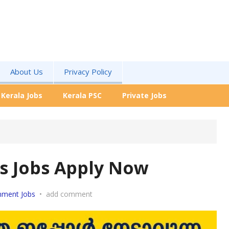
About Us
Privacy Policy
Kerala Jobs
Kerala PSC
Private Jobs
us Jobs Apply Now
nment Jobs
•
add comment