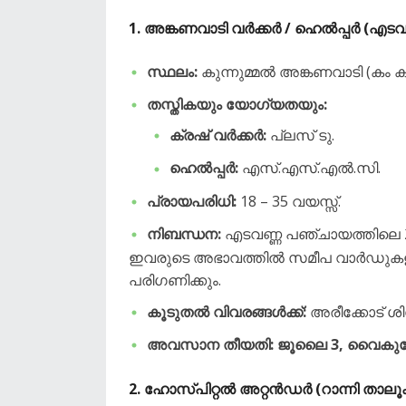
​1. അങ്കണവാടി വർക്കർ / ഹെൽപ്പർ (എടവ
സ്ഥലം:
കുന്നുമ്മൽ അങ്കണവാടി (കം ക
തസ്തികയും യോഗ്യതയും:
ക്രഷ് വർക്കർ:
പ്ലസ് ടു.
ഹെൽപ്പർ:
എസ്.എസ്.എൽ.സി.
പ്രായപരിധി:
18 – 35 വയസ്സ്.
നിബന്ധന:
എടവണ്ണ പഞ്ചായത്തിലെ 2
ഇവരുടെ അഭാവത്തിൽ സമീപ വാർഡുകളിലുള
പരിഗണിക്കും.
കൂടുതൽ വിവരങ്ങൾക്ക്:
അരീക്കോട് 
അവസാന തീയതി: ജൂലൈ 3, വൈകുന്ന
​2. ഹോസ്പിറ്റൽ അറ്റൻഡർ (റാന്നി താലൂ