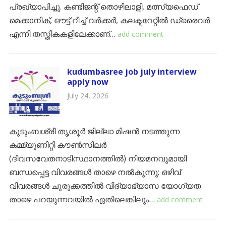
പ്രഖ്യാപിച്ചു. കണ്ടിജന്റ് തൊഴിലാളി, മത്സ്യഫെഡ്
മെക്കാനിക്, ഔട്ട് റീച്ച് വർക്കർ, കലക്ടറേറ്റിൽ ഡ്രൈവർ
എന്നീ തസ്തികകളിലേക്കാണ്…
add comment
kudumbasree job july interview
apply now
July 24, 2026
കുടുംബശ്രീ തൃശൂർ ജില്ലാ മിഷൻ നടത്തുന്ന
കമ്മ്യൂണിറ്റി കൗൺസിലർ
(ദിവസവേതനാടിസ്ഥാനത്തിൽ) നിയമനവുമായി
ബന്ധപ്പെട്ട വിവരങ്ങൾ താഴെ നൽകുന്നു: ​ഒഴിവ്
വിവരങ്ങൾ ചുരുക്കത്തിൽ ​വിദ്യാഭ്യാസ യോഗ്യത​
താഴെ പറയുന്നവയിൽ ഏതിലെങ്കിലും…
add comment