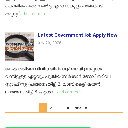
കൊല്ലം ​പത്തനംതിട്ട ​എറണാകുളം ​പാലക്കാട് ​
കണ്ണൂർ
add comment
Latest Government Job Apply Now
July 20, 2026
കേരളത്തിലെ വിവിധ ജില്ലകളിലായി ഇപ്പോൾ
വന്നിട്ടുള്ള ഏറ്റവും പുതിയ സർക്കാർ ജോലി ഒഴിവ് ​1.
സ്റ്റാഫ് നഴ്സ് (പത്തനംതിട്ട) ​2. ലാബ് ടെക്നീഷ്യൻ
(പത്തനംതിട്ട) ​3. ആശാ…
add comment
POSTS
1
2
…
4
NEXT »
PAGINATION