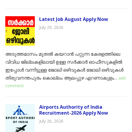
Latest Job August Apply Now
July 29, 2026
അടുത്തമാസം മുതൽ കയറാൻ പറ്റുന്ന കേരളത്തിലെ
വിവിധ ജില്ലകളിലായി ഉള്ള സർക്കാർ ഓഫീസുകളിൽ
ഇപ്പോൾ വന്നിട്ടുള്ള ജോലി ഒഴിവുകൾ ജോലി ഒഴിവുകൾ
തിരുവനന്തപുരം ​കൊല്ലം ​ആലപ്പുഴ ​എറണാകുളം…
add
comment
Airports Authority of India
Recruitment-2026 Apply Now
July 26, 2026