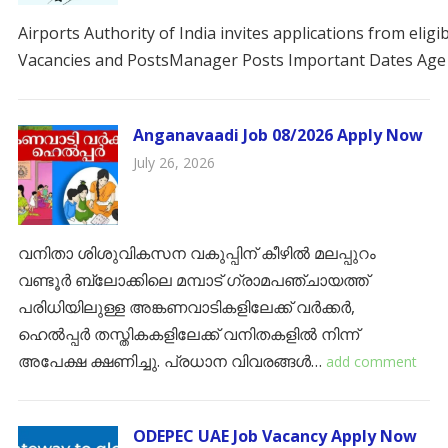
Airports Authority of India invites applications from eli
​Vacancies and Posts​Manager Posts Important Dates Age 
Anganavaadi Job 08/2026 Apply Now
July 26, 2026
വനിതാ ശിശുവികസന വകുപ്പിന് കീഴിൽ മലപ്പുറം
വണ്ടൂർ ബ്ലോക്കിലെ മമ്പാട് ഗ്രാമപഞ്ചായത്ത്
പരിധിയിലുള്ള അങ്കണവാടികളിലേക്ക് വർക്കർ,
ഹെൽപ്പർ തസ്തികകളിലേക്ക് വനിതകളിൽ നിന്ന്
അപേക്ഷ ക്ഷണിച്ചു. ​പ്രധാന വിവരങ്ങൾ…
add comment
ODEPEC UAE Job Vacancy Apply Now