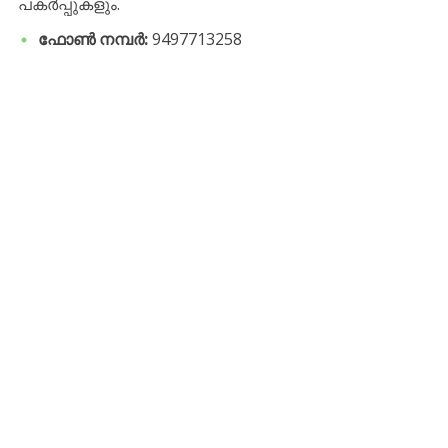
പകർപ്പുകളും.
ഫോൺ നമ്പർ:
9497713258