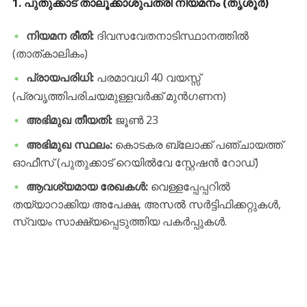
​1. പുതുക്കാട് താലൂക്കാശുപത്രി നിയമനം (തൃശൂർ)
നിയമന രീതി:
ദിവസവേതനാടിസ്ഥാനത്തിൽ
(താത്കാലികം)
പ്രായപരിധി:
പരമാവധി 40 വയസ്സ്
(പ്രവൃത്തിപരിചയമുള്ളവർക്ക് മുൻഗണന)
അഭിമുഖ തീയതി:
ജൂൺ 23
അഭിമുഖ സ്ഥലം:
കൊടകര ബ്ലോക്ക് പഞ്ചായത്ത്
ഓഫീസ് (പുതുക്കാട് റെയിൽവേ സ്റ്റേഷൻ റോഡ്)
ആവശ്യമായ രേഖകൾ:
വെള്ളപ്പേപ്പറിൽ
തയ്യാറാക്കിയ അപേക്ഷ, അസൽ സർട്ടിഫിക്കറ്റുകൾ,
സ്വയം സാക്ഷ്യപ്പെടുത്തിയ പകർപ്പുകൾ.