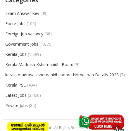
Categories
Exam Answer Key
(49)
Force Jobs
(105)
Foreign Job vacancy
(38)
Government Jobs
(1,875)
Kerala Jobs
(1,699)
Kerala Madrasa Kshemanidhi Board
(9)
kerala madrasa kshemanidhi board Home loan Details 2023
(7)
Kerala PSC
(404)
Latest Jobs
(2,450)
Private Jobs
(85)
© 2026
keralajobpoint
- All Rights Reserved to
Keralajobpoint