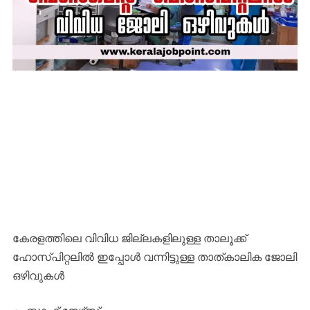
കേരളത്തിലെ വിവിധ ജില്ലകളിലുള്ള താലൂക്ക്
ഹോസ്പിറ്റലിൽ ഇപ്പോൾ വന്നിട്ടുള്ള താത്കാലിക ജോലി
ഒഴിവുകൾ