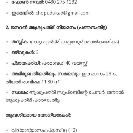
ഫോൺ നമ്പർ:
0480 275 1232
ഇമെയിൽ:
chopudukad@gmail.com
​2. ജനറൽ ആശുപത്രി നിയമനം (പത്തനംതിട്ട)
തസ്തിക:
ഡേറ്റ എൻട്രി ഓപ്പറേറ്റർ (താൽക്കാലികം)
ഒഴിവുകൾ:
3
പ്രായപരിധി:
പരമാവധി 40 വയസ്സ്
അഭിമുഖ തീയതിയും സമയവും:
ഈ മാസം 23-ാം
തീയതി രാവിലെ 11:30 ന്
സ്ഥലം:
ആശുപത്രി സൂപ്രണ്ടിന്റെ ചേമ്പർ, ജനറൽ
ആശുപത്രി പത്തനംതിട്ട.
ആവശ്യമായ യോഗ്യതകൾ:
​വിദ്യാഭ്യാസം: പ്ലസ് ടു (+2)