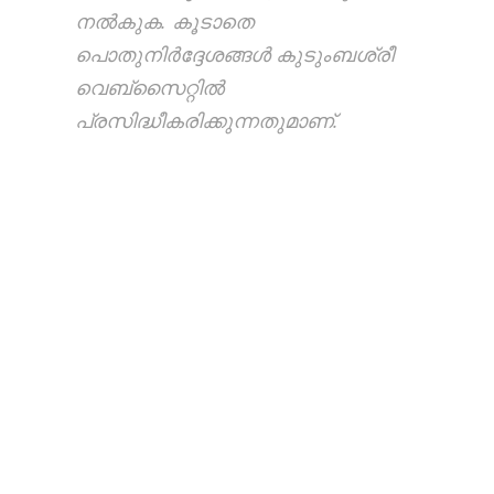
നൽകുക. കൂടാതെ
പൊതുനിർദ്ദേശങ്ങൾ കുടുംബശ്രീ
വെബ്സൈറ്റിൽ
പ്രസിദ്ധീകരിക്കുന്നതുമാണ്.