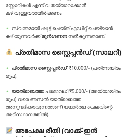
സ്റ്റോറികൾ എന്നിവ തയ്യാറാക്കാൻ
കഴിവുള്ളവരായിരിക്കണം.
​സ്വന്തമായി ഷൂട്ട് ചെയ്ത് എഡിറ്റ് ചെയ്യാൻ
കഴിയുന്നവർക്ക്
മുൻഗണന
നൽകുന്നതാണ്.
പ്രതിമാസ സ്റ്റൈപ്പൻഡ് (സാലറി)
പ്രതിമാസ സ്റ്റൈപ്പൻഡ്
: ₹10,000/- (പതിനായിരം
രൂപ).
യാത്രാബത്ത
: പരമാവധി ₹5,000/- (അയ്യായിരം
രൂപ) വരെ അസൽ യാത്രാബത്ത
അനുവദിക്കാവുന്നതാണ് (യഥാർത്ഥ ചെലവിന്റെ
അടിസ്ഥാനത്തിൽ).
അപേക്ഷ രീതി (വാക്ക്-ഇൻ