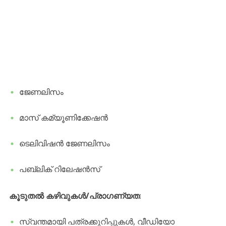
​ജേണലിസം
​മാസ് കമ്യൂണിക്കേഷൻ
​ടെലിവിഷൻ ജേണലിസം
​പബ്ലിക് റിലേഷൻസ്
കൂടുതൽ കഴിവുകൾ/പ്രാഗണ്യത
:
​സ്വന്തമായി പത്രക്കുറിപ്പുകൾ, വീഡിയോ