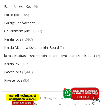
Exam Answer Key
(49)
Force Jobs
(105)
Foreign Job vacancy
(38)
Government Jobs
(1,873)
Kerala Jobs
(1,697)
Kerala Madrasa Kshemanidhi Board
(9)
kerala madrasa kshemanidhi board Home loan Details 2023
(7)
Kerala PSC
(404)
Latest Jobs
(2,448)
Private Jobs
(85)
© 2026
keralajobpoint
- All Rights Reserved to
Keralajobpoint
Home
Download
Disclaimer
About Us
Privacy Policy