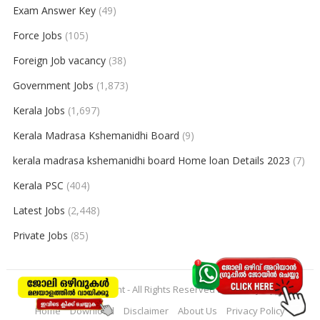
Exam Answer Key
(49)
Force Jobs
(105)
Foreign Job vacancy
(38)
Government Jobs
(1,873)
Kerala Jobs
(1,697)
Kerala Madrasa Kshemanidhi Board
(9)
kerala madrasa kshemanidhi board Home loan Details 2023
(7)
Kerala PSC
(404)
Latest Jobs
(2,448)
Private Jobs
(85)
© 2026
keralajobpoint
- All Rights Reserved to
Keralajobpoint
Home
Download
Disclaimer
About Us
Privacy Policy