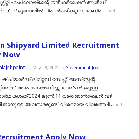
ഴ്സിറ്റി എംപ്ലോയ്മെന്റ് ഇൻഫർമേഷൻ ആൻഡ്
ബ്യൂറോയിൽ പ്രവർത്തിക്കുന്ന, കേന്ദ്ര-…
add
n Shipyard Limited Recruitment
y Now
alajobpoint
—
May 29, 2024
in
Government Jobs
ിപ്പിയാർഡ് ലിമിറ്റഡ് സേഫ്റ്റി അസിസ്റ്റന്റ്
ിലേക്ക് അപേക്ഷ ക്ഷണിച്ചു. താല്പര്യമുള്ള
ാർഥികൾക്ക് 2024 ജൂൺ 11 വരെ ഓൺലൈൻ വഴി
ിക്കാനുള്ള അവസരമുണ്ട് വിശദമായ വിവരങ്ങൾ…
add
Recruitment Apply Now