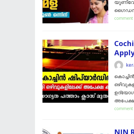
യൂണിവേ
ഗൈഡൻസ് 
comment
Cochi
Appl
ker
കൊച്ചിൻ ഷ
ഒഴിവുകള
ഉദ്യോഗ
അപേക്ഷ
comment
NIN 