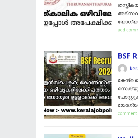
തസ്തികയ
അടിസ്ഥാ
യോഗ്യത
add com
BSF 
ker
കേന്ദ്ര 
സെക്യൂര
പോസ്റ്റുകള
യോഗ്യത
comment