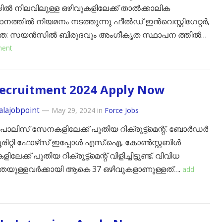
ിൽ നിലവിലുള്ള ഒഴിവുകളിലേക്ക് താൽക്കാലിക
നത്തിൽ നിയമനം നടത്തുന്നു ഫീൽഡ് ഇൻവെസ്റ്റിഗേറ്റർ,
: സയൻസിൽ ബിരുദവും അംഗീകൃത സ്ഥാപന ത്തിൽ…
ment
Recruitment 2024 Apply Now
alajobpoint
—
May 29, 2024
in
Force Jobs
പൊലിസ് സേനകളിലേക്ക് പുതിയ റിക്രൂട്ട്‌മെന്റ്. ബോര്‍ഡര്‍
ിറ്റി ഫോഴ്‌സ് ഇപ്പോള്‍ എസ്.ഐ, കോണ്‍സ്റ്റബിള്‍
ിലേക്ക് പുതിയ റിക്രൂട്ട്‌മെന്റ് വിളിച്ചിട്ടുണ്ട്. വിവിധ
യുള്ളവര്‍ക്കായി ആകെ 37 ഒഴിവുകളാണുള്ളത്….
add