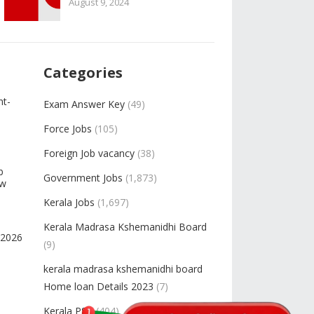
August 9, 2024
Categories
nt-
Exam Answer Key
(49)
Force Jobs
(105)
Foreign Job vacancy
(38)
b
Government Jobs
(1,873)
ow
Kerala Jobs
(1,697)
Kerala Madrasa Kshemanidhi Board
-2026
(9)
kerala madrasa kshemanidhi board
Home loan Details 2023
(7)
Kerala PSC
(404)