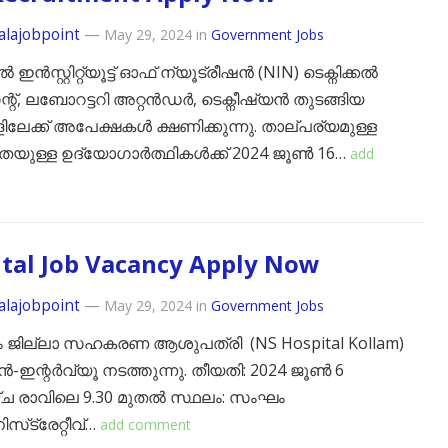
alajobpoint
—
May 29, 2024
in
Government Jobs
സ്റ്റിറ്റ്യൂട്ട് ഓഫ് ന്യൂട്രീഷൻ (NIN) ടെക്നിക്കൽ
റന്റ്, ലബോറട്ടറി അറ്റൻഡർ, ടെക്നീഷ്യൻ തുടങ്ങിയ
ിലേക്ക് അപേക്ഷകൾ ക്ഷണിക്കുന്നു. താല്പര്യമുള്ള
യുള്ള ഉദ്യോഗാർത്ഥികൾക്ക് 2024 ജൂൺ 16…
add
tal Job Vacancy Apply Now
alajobpoint
—
May 29, 2024
in
Government Jobs
 ജില്ലാ സഹകരണ ആശുപത്രി (NS Hospital Kollam)
ഇൻ-ഇന്റർവ്യൂ നടത്തുന്നു. തീയതി: 2024 ജൂൺ 6
്‌ച രാവിലെ 9.30 മുതൽ സ്ഥലം: സംഘം
സ്‌ട്രേറ്റീവ്…
add comment