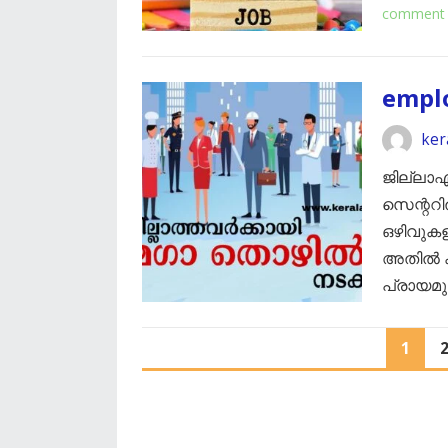
comment
empl
ker
ജില്ലാഎ
സെന്ററി
ഒഴിവുകള
അതില്‍ 
പ്രായമുള
POSTS
1
PAGINATION