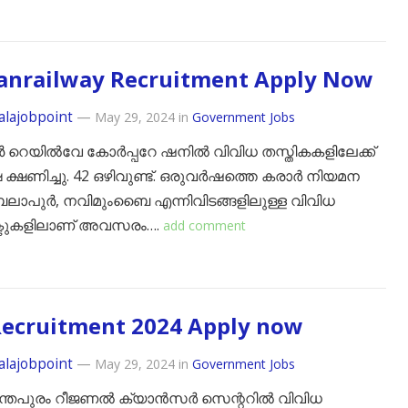
anrailway Recruitment Apply Now
alajobpoint
—
May 29, 2024
in
Government Jobs
 റെയിൽവേ കോർപ്പറേ ഷനിൽ വിവിധ തസ്തികകളിലേക്ക്
ക്ഷണിച്ചു. 42 ഒഴിവുണ്ട്. ഒരുവർഷത്തെ കരാർ നിയമന
േലാപുർ, നവിമുംബൈ എന്നിവിടങ്ങളിലുള്ള വിവിധ
്ടുകളിലാണ് അവസരം….
add comment
Recruitment 2024 Apply now
alajobpoint
—
May 29, 2024
in
Government Jobs
ന്തപുരം റീജണൽ ക്യാൻസർ സെന്ററിൽ വിവിധ