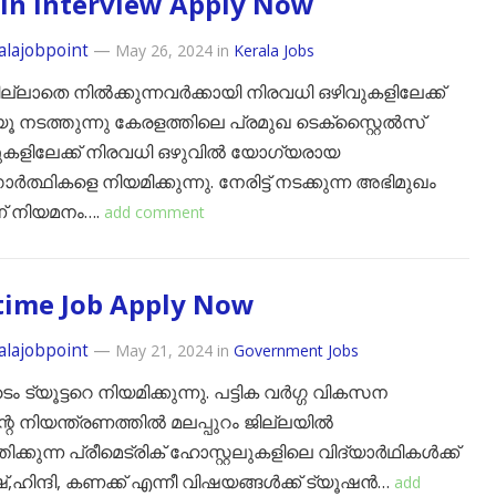
In Interview Apply Now
alajobpoint
—
May 26, 2024
in
Kerala Jobs
്ലാതെ നിൽക്കുന്നവർക്കായി നിരവധി ഒഴിവുകളിലേക്ക്
യൂ നടത്തുന്നു കേരളത്തിലെ പ്രമുഖ ടെക്സ്റ്റൈൽസ്
കളിലേക്ക് നിരവധി ഒഴുവിൽ യോഗ്യരായ
ത്ഥികളെ നിയമിക്കുന്നു. നേരിട്ട് നടക്കുന്ന അഭിമുഖം
് നിയമനം….
add comment
time Job Apply Now
alajobpoint
—
May 21, 2024
in
Government Jobs
 ടൈം ട്യൂട്ടറെ നിയമിക്കുന്നു. പട്ടിക വർഗ്ഗ വികസന
ന്റെ നിയന്ത്രണത്തിൽ മലപ്പുറം ജില്ലയിൽ
ിക്കുന്ന പ്രീമെട്രിക് ഹോസ്റ്റലുകളിലെ വിദ്യാർഥികൾക്ക്
്,ഹിന്ദി, കണക്ക് എന്നീ വിഷയങ്ങൾക്ക് ട്യൂഷൻ…
add