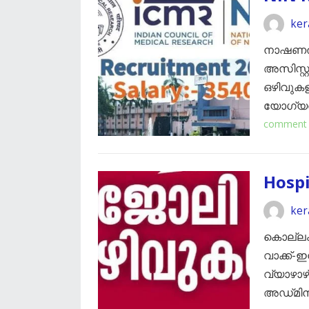
ker
നാഷണൽ ഇൻ
അസിസ്റ്
ഒഴിവുകള
യോഗ്യത
comment
Hospi
ker
കൊല്ലം
വാക്ക്-
വ്യാഴാഴ
അഡ്‌മിനി