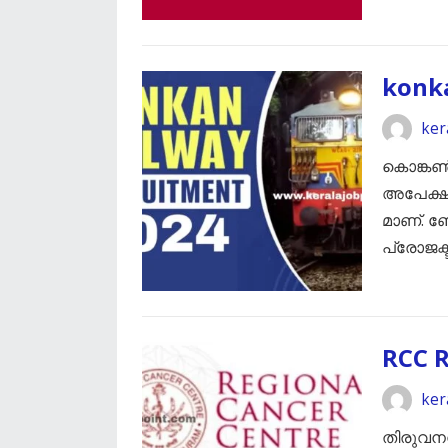
konk
ker
കൊങ്കൺ
അപേക്ഷ 
മാണ്. ബ
പ്രോജക
RCC 
ker
തിരുവന