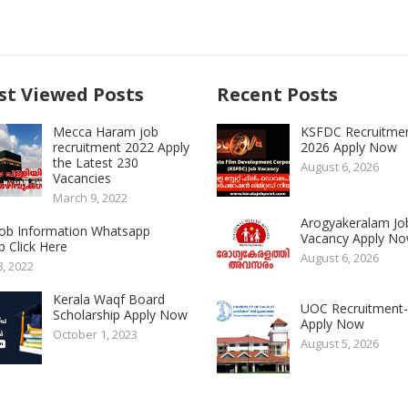
t Viewed Posts
Recent Posts
Mecca Haram job
KSFDC Recruitme
recruitment 2022 Apply
2026 Apply Now
the Latest 230
August 6, 2026
Vacancies
March 9, 2022
Arogyakeralam Jo
 Job Information Whatsapp
Vacancy Apply N
 Click Here
August 6, 2026
8, 2022
Kerala Waqf Board
UOC Recruitment
Scholarship Apply Now
Apply Now
October 1, 2023
August 5, 2026