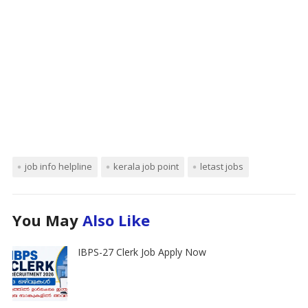
job info helpline
kerala job point
letast jobs
You May
Also Like
IBPS-27 Clerk Job Apply Now