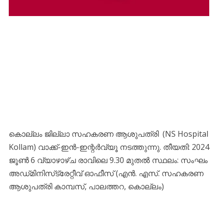
കൊല്ലം ജില്ലാ സഹകരണ ആശുപത്രി (NS Hospital
Kollam) വാക്ക്-ഇൻ-ഇന്റർവ്യൂ നടത്തുന്നു. തീയതി: 2024
ജൂൺ 6 വ്യാഴാഴ്‌ച രാവിലെ 9.30 മുതൽ സ്ഥലം: സംഘം
അഡ്‌മിനിസ്‌ട്രേറ്റീവ് ഓഫീസ് (എൻ. എസ്. സഹകരണ
ആശുപത്രി കാമ്പസ്, പാലത്തറ, കൊല്ലം)