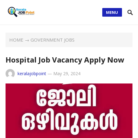
MENU
HOME
→
GOVERNMENT JOBS
Hospital Job Vacancy Apply Now
keralajobpoint
—
May 29, 2024