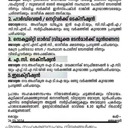
പ്രായം സഹകരണസംഘം നിയമങ്ങൾക്കും