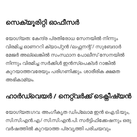
സെക്യൂരിറ്റി ഓഫീസർ
യോഗ്യത: കേന്ദ്ര പ്രതിരോധ സേനയിൽ നിന്നും
വിരമിച്ച ഓണററി ക്യാപ്റ്റൻ /ലഫ്റ്റനന്റ് / സുബേദാർ
മേജർ അല്ലെങ്കിൽ സംസ്ഥാന പോലീസ് സേനയിൽ
നിന്നും വിരമിച്ച സർക്കിൾ ഇൻസ്പെക്‌ടർ റാങ്കിൽ
കുറയാത്തവരേയും പരിഗണിക്കും. ശാരീരിക ക്ഷമത
അഭികാമ്യം.
ഹാർഡ്വെയർ / നെറ്റ‌്വർക്ക് ടെക്ന‌ീഷ്യൻ
യോഗ്യത:ഗവ. അംഗീകൃത ഡിപ്ലോമ ഇൻ ഐ.ടി.യും,
സി.സി.എൻ.എ./ സി.സി.എൻ.പി. സർട്ടിഫിക്കേഷനും ഒരു
വർഷത്തിൽ കുറയാത്ത പ്രവൃത്തി പരിചയവും