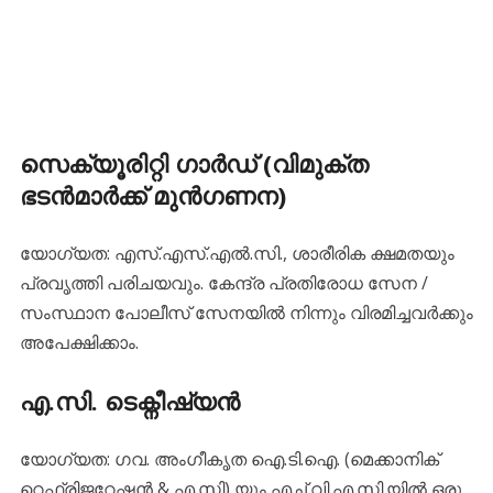
സെക്യൂരിറ്റി ഗാർഡ് (വിമുക്ത
ഭടൻമാർക്ക് മുൻഗണന)
യോഗ്യത: എസ്.എസ്.എൽ.സി., ശാരീരിക ക്ഷമതയും
പ്രവൃത്തി പരിചയവും. കേന്ദ്ര പ്രതിരോധ സേന /
സംസ്ഥാന പോലീസ് സേനയിൽ നിന്നും വിരമിച്ചവർക്കും
അപേക്ഷിക്കാം.
എ.സി. ടെക്നീഷ്യൻ
യോഗ്യത: ഗവ. അംഗീകൃത ഐ.ടി.ഐ. (മെക്കാനിക്
റെഫ്രിജറേഷൻ & എ.സി) യും എച്ച്.വി.എ.സി.യിൽ ഒരു