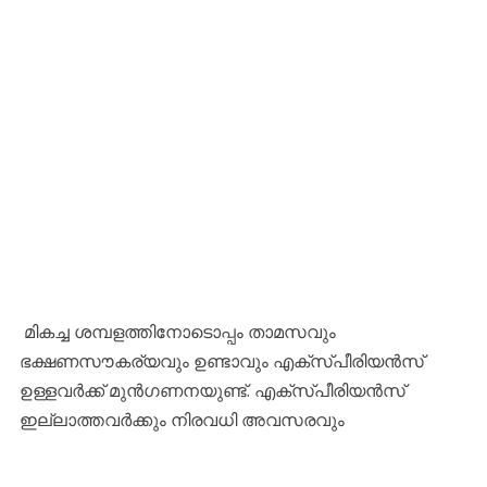
മികച്ച ശമ്പളത്തിനോടൊപ്പം താമസവും
ഭക്ഷണസൗകര്യവും ഉണ്ടാവും എക്സ്പീരിയൻസ്
ഉള്ളവർക്ക് മുൻഗണനയുണ്ട്. എക്സ്പീരിയൻസ്
ഇല്ലാത്തവർക്കും നിരവധി അവസരവും