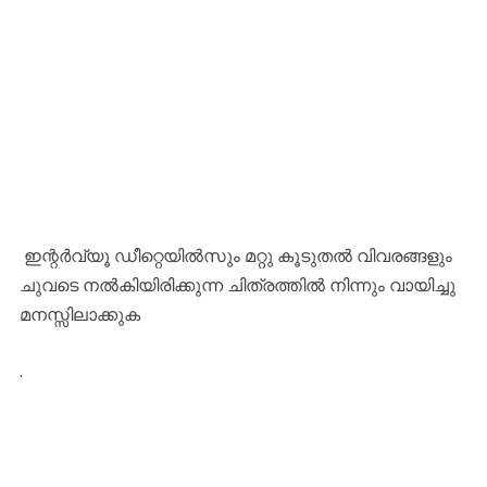
ഇന്റർവ്യൂ ഡീറ്റെയിൽസും മറ്റു കൂടുതൽ വിവരങ്ങളും
ചുവടെ നൽകിയിരിക്കുന്ന ചിത്രത്തിൽ നിന്നും വായിച്ചു
മനസ്സിലാക്കുക
.