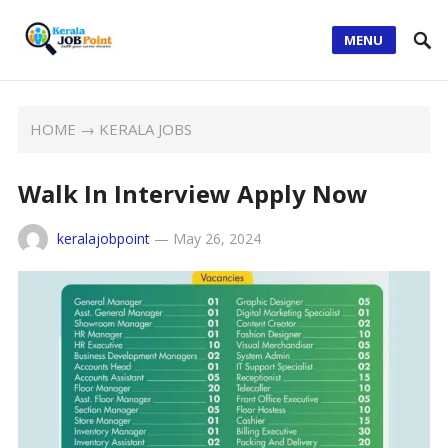
MENU
HOME
→
KERALA JOBS
Walk In Interview Apply Now
keralajobpoint
—
May 26, 2024