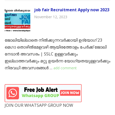
job fair Recruitment Apply now 2023
November 12, 2023
ജോലിയില്ലാതെ നിൽക്കുന്നവർക്കായി ഉദ്യോഗ് 23
മെഗാ തൊഴിൽമേളവഴി ആയിരത്തോളം പേർക്ക് ജോലി
നേടാൻ അവസരം | SSLC ഉള്ളവർക്കും
ഇല്ലാത്തവർക്കും മറ്റു ഉയർന്ന യോഗ്യതയുള്ളവർക്കും
നിരവധി അവസരങ്ങൾ …
add comment
JOIN OUR WHATSAPP GROUP NOW