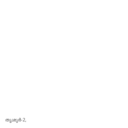
തൃശൂർ-2,