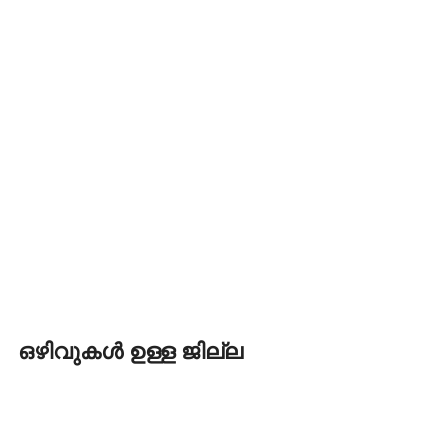
ഒഴിവുകൾ ഉള്ള ജില്ല