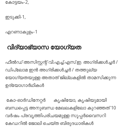
കോട്ടയം-2,
ഇടുക്കി-1,
എറണാകുളം-1
വിദ്യാഭ്യാസ യോഗ്യത
ഫീൽഡ് അസിസ്റ്റന്റ് വി.എച്ച്.എസ്.ഇ. അഗ്രിക്കൾച്ചർ /
ഡിപ്ലോമ ഇൻ അഗ്രിക്കൾച്ചർ / തത്തുല്യ
യോഗ്യതയുള്ള അതാത് ജില്ലകളിൽ താമസിക്കുന്ന
ഉദ്യോഗാർഥികൾ
കോ-ഓർഡിനേറ്റർ കൃഷിയോ, കൃഷിയുമായി
ബന്ധപ്പെട്ട അനുബന്ധ മേഖലകളിലോ കുറഞ്ഞത് 10
വർഷം പ്രവൃത്തിപരിചയമുള്ള സൂപ്പർവൈസറി
കേഡറിൽ ജോലി ചെയ്ത ബിരുദധാരികൾ