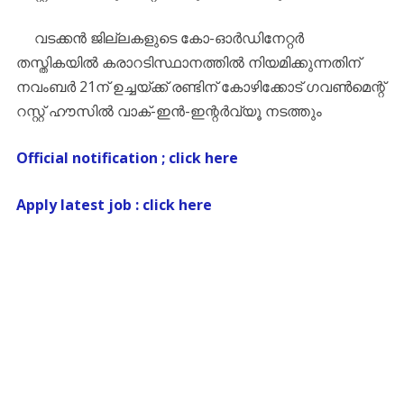
വടക്കൻ ജില്ലകളുടെ കോ-ഓർഡിനേറ്റർ
തസ്തികയിൽ കരാറടിസ്ഥാനത്തിൽ നിയമിക്കുന്നതിന്
നവംബർ 21ന് ഉച്ചയ്ക്ക് രണ്ടിന് കോഴിക്കോട് ഗവൺമെന്റ്
റസ്റ്റ് ഹൗസിൽ വാക്-ഇൻ-ഇന്റർവ്യൂ നടത്തും
Official notification ; click here
Apply latest job : click here