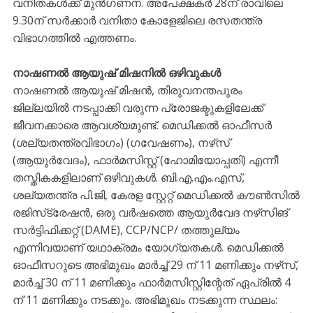
വനിതകൾക്ക് മുൻഗണന. അപേക്ഷകർ 28ന് രാവിലെ
9.30ന് സർക്കാർ വനിതാ കോളേജിലെ രസതന്ത്ര
വിഭാഗത്തിൽ എത്തണം.
നാഷണൽ ആയുഷ് മിഷനിൽ ഒഴിവുകൾ
നാഷണൽ ആയുഷ് മിഷൻ, തിരുവനന്തപുരം
ജില്ലയിൽ നടപ്പാക്കി വരുന്ന പ്രോജക്ടുകളിലേക്ക്
ജീവനക്കാരെ ആവശ്യമുണ്ട്. മെഡിക്കൽ ഓഫീസർ
(ശല്യതന്ത്രവിഭാഗം) (ഗവേഷണം), നഴ്‌സ്
(ആയുർവേദം), ഫാർമസിസ്റ്റ് (ഹോമിയോപ്പതി) എന്നീ
തസ്തികകളിലാണ് ഒഴിവുകൾ. ബി.എ.എം.എസ്,
ശല്യതന്ത്ര പി.ജി, കേരള സ്റ്റേറ്റ് മെഡിക്കൽ കൗൺസിൽ
രജിസ്‌ട്രേഷൻ, ഒരു വർഷത്തെ ആയുർവേദ നഴ്‌സിങ്
സർട്ടിഫിക്കറ്റ് (DAME), CCP/NCP/ തത്തുല്യം
എന്നിവയാണ് യഥാക്രമം യോഗ്യതകൾ. മെഡിക്കൽ
ഓഫീസറുടെ അഭിമുഖം മാർച്ച് 29 ന് 11 മണിക്കും നഴ്‌സ്,
മാർച്ച് 30 ന് 11 മണിക്കും ഫാർമസിസ്റ്റിന്റേത് ഏപ്രിൽ 4
ന് 11 മണിക്കും നടക്കും. അഭിമുഖം നടക്കുന്ന സ്ഥലം: