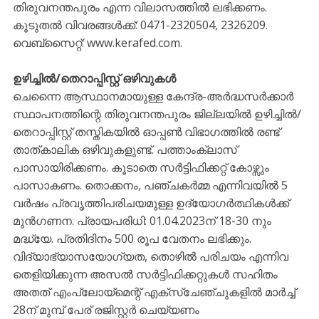
തിരുവനന്തപുരം എന്ന വിലാസത്തിൽ ലഭിക്കണം.
കൂടുതൽ വിവരങ്ങൾക്ക്: 0471-2320504, 2326209.
വെബ്സൈറ്റ്: www.kerafed.com.
ഉഴിച്ചിൽ/തെറാപ്പിസ്റ്റ് ഒഴിവുകൾ
ചെന്നൈ ആസ്ഥാനമായുള്ള കേന്ദ്ര-അർദ്ധസർക്കാർ
സ്ഥാപനത്തിന്റെ തിരുവനന്തപുരം ജില്ലയിൽ ഉഴിച്ചിൽ/
തെറാപ്പിസ്റ്റ് തസ്തികയിൽ ഓപ്പൺ വിഭാഗത്തിൽ രണ്ട്
താത്കാലിക ഒഴിവുകളുണ്ട്. പത്താംക്ലാസ്
പാസായിരിക്കണം. കൂടാതെ സർട്ടിഫിക്കറ്റ് കോഴ്സും
പാസാകണം. തൊക്കനം, പഞ്ചകർമ്മ എന്നിവയിൽ 5
വർഷം പ്രവൃത്തിപരിചയമുള്ള ഉദ്യോഗർത്ഥികൾക്ക്
മുൻഗണന. പ്രായപരിധി: 01.04.2023ന് 18-30 നും
മദ്ധ്യേ. പ്രതിദിനം 500 രൂപ വേതനം ലഭിക്കും.
വിദ്യാഭ്യാസയോഗ്യത, തൊഴിൽ പരിചയം എന്നിവ
തെളിയിക്കുന്ന അസൽ സർട്ടിഫിക്കറ്റുകൾ സഹിതം
അതത് എംപ്ലോയ്മെന്റ് എക്സ്ചേഞ്ചുകളിൽ മാർച്ച്
28ന് മുമ്പ് പേര് രജിസ്റ്റർ ചെയ്യണം