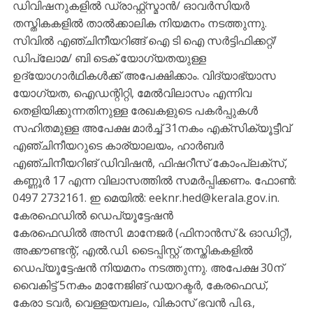
ഡിവിഷനുകളില്‍ ഡ്രാഫ്റ്റ്‌സ്മാന്‍/ ഓവര്‍സിയര്‍
തസ്തികകളില്‍ താല്‍ക്കാലിക നിയമനം നടത്തുന്നു.
സിവില്‍ എഞ്ചിനീയറിങ്ങ് ഐ ടി ഐ സര്‍ട്ടിഫിക്കറ്റ്/
ഡിപ്ലോമ/ ബി ടെക് യോഗ്യതയുള്ള
ഉദ്യോഗാര്‍ഥികള്‍ക്ക് അപേക്ഷിക്കാം. വിദ്യാഭ്യാസ
യോഗ്യത, ഐഡന്റിറ്റി, മേല്‍വിലാസം എന്നിവ
തെളിയിക്കുന്നതിനുള്ള രേഖകളുടെ പകര്‍പ്പുകള്‍
സഹിതമുള്ള അപേക്ഷ മാര്‍ച്ച് 31നകം എക്‌സിക്യൂട്ടീവ്
എഞ്ചിനീയറുടെ കാര്യാലയം, ഹാര്‍ബര്‍
എഞ്ചിനീയറിങ് ഡിവിഷന്‍, ഫിഷറീസ് കോംപ്ലക്‌സ്,
കണ്ണൂര്‍ 17 എന്ന വിലാസത്തില്‍ സമര്‍പ്പിക്കണം. ഫോണ്‍:
0497 2732161. ഇ മെയില്‍: eeknr.hed@kerala.gov.in.
കേരഫെഡിൽ ഡെപ്യൂട്ടേഷൻ
കേരഫെഡിൽ അസി. മാനേജർ (ഫിനാൻസ് & ഓഡിറ്റ്),
അക്കൗണ്ടന്റ്, എൽ.ഡി. ടൈപ്പിസ്റ്റ് തസ്തികകളിൽ
ഡെപ്യൂട്ടേഷൻ നിയമനം നടത്തുന്നു. അപേക്ഷ 30ന്
വൈകിട്ട് 5നകം മാനേജിങ് ഡയറക്ടർ, കേരഫെഡ്,
കേരാ ടവർ, വെള്ളയമ്പലം, വികാസ് ഭവൻ പി.ഒ.,