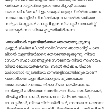
പരിചയ സർട്ടിഫിക്കറ്റുകൾ അസിസ്റ്റന്റ് ലേബർ
ഓഫിസർ ഗ്രേഡ് II ഉം ഫാക്ടറി ആക്ടിന് കീഴിൽ വരുന്ന
സ്ഥാപനങ്ങളിൽ നിന്ന് ലഭിക്കുന്ന തൊഴിൽ പരിചയ
സർട്ടിഫിക്കറ്റുകൾ ഫാക്ടറി ഇൻസ്‌പെക്ടർ / ജോയിന്റ്
ഡയറക്ടർ സാക്ഷ്യപ്പെടുത്തിയിരിക്കണം
പാരാലീഗൽ വളണ്ടിയർമാരെ തെഞ്ഞെടുക്കുന്നു
കണ്ണൂർ ജില്ലാ ലീഗൽ സർവീസസ് അതോറിറ്റി പാരാ
ലീഗൽ വളണ്ടിയർമാരെ തെരഞ്ഞെടുക്കുന്നു. നിയമ
സേവന സ്ഥാപനങ്ങളുടെ സൗജന്യ നിയമ സഹായം,
നിയമ ബോധവത്കരണം, ബദൽ തർക്ക പരിഹാര
മാർഗങ്ങൾ തുടങ്ങിയവ ജനങ്ങളിലെത്തിക്കുകയാണ്
പാരാലീഗൽ വളണ്ടിയർമാരുടെ ചുമതലകൾ.
അപേക്ഷകർ പത്താം ക്ലാസ് പാസായിരിക്കണം.
കമ്പ്യൂട്ടർ പരിജ്ഞാനം അഭിലഷണീയം. അധ്യാപകർ,
വിരമിച്ച ജീവനക്കാർ, അങ്കണവാടി പ്രവർത്തകർ,
ഡോക്ടർമാർ, നിയമ വിദ്യാർഥികൾ, സന്നദ്ധ സംഘടനാ
പ്രവർത്തകർ, കുടുംബശ്രീ പ്രവർത്തകർ, എൻ സി സി,