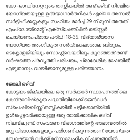
കോ -ഓഡിനേറ്ററുടെ തസ്തികയിൽ രണ്ട് ഒഴിവ്. നിശ്ചിത
യോഗ്യതയുള്ള ഉദ്യോഗാർത്ഥികൾ എല്ലാ അസൽ
സർട്ടിഫിക്കറ്റുകളും സഹിതം മാര്‍ച്ച് 29 ന് മുമ്പ് അതത്
എംപ്ലോയ്മെന്റ് എക്സ്ചേഞ്ചിൽ രജിസ്റ്റർ
ചെയ്യണം.പ്രായ പരിധി 18-35. വിദ്യാഭ്യാസ
യോഗ്യത അംഗീകൃത സർവ്വകലാശാല ബിരുദം,
ടെക്നോളജിയിലും സോഫ്റ്റ്‌വെയറിലും കുറഞ്ഞത് രണ്ട്
വർഷത്തെ പ്രവൃത്തി പരിചയം, പ്രാദേശിക ഭാഷയിൽ
എഴുതാനും വായിക്കാനുമുളള പരിജ്ഞാനം.
ജോലി ഒഴിവ്
കോട്ടയം ജില്ലയിലെ ഒരു സർക്കാർ സ്ഥാപനത്തിലെ
കേന്ദ്രാവിഷ്‌കൃത പദ്ധതിയിലേക്ക് ജെൻഡർ
സ്പെഷ്യലിസ്റ്റ് തസ്തികയിൽ പട്ടികജാതിയിൽ
ഉൾപ്പെട്ടവർക്കായുള്ള ഒരു താൽക്കാലിക ഒഴിവ്
നിലവിലുണ്ട്. സംവരണ വിഭാഗത്തിന്റെ അഭാവത്തിൽ
മറ്റു വിഭാഗങ്ങളേയും പരിഗണിക്കുന്നതാണ്. യോഗ്യത
സോഷ്യൽ വർക്ക്/മറ്റ് സാമൂഹിക വിഷയങ്ങളിൽ