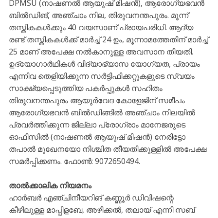
DPMSU (നാഷണൽ ആയുഷ് മിഷൻ), ആരോഗ്യഭവൻ
ബിൽഡിങ്, അഞ്ചാം നില, തിരുവനന്തപുരം. മൂന്ന്
തസ്തികകൾക്കും 40 വയസാണ് പ്രായപരിധി. ആദ്യ
രണ്ട് തസ്തികകൾക്ക് മാർച്ച് 24 ഉം, മൂന്നാമത്തേതിന് മാർച്ച്
25 മാണ് അപേക്ഷ നൽകാനുള്ള അവസാന തീയതി.
ഉദ്യോഗാർഥികൾ വിദ്യാഭ്യാസ യോഗ്യത, പ്രായം
എന്നിവ തെളിയിക്കുന്ന സർട്ടിഫിക്കറ്റുകളുടെ സ്വയം
സാക്ഷ്യപ്പെടുത്തിയ പകർപ്പുകൾ സഹിതം
തിരുവനന്തപുരം ആയുർവേദ കോളേജിന് സമീപം
ആരോഗ്യഭവൻ ബിൽഡിങ്ങിൽ അഞ്ചാം നിലയിൽ
പ്രവർത്തിക്കുന്ന ജില്ലാ പ്രോഗ്രാം മാനേജരുടെ
ഓഫീസിൽ (നാഷണൽ ആയുഷ് മിഷൻ) നേരിട്ടോ
തപാൽ മുഖേനയോ നിശ്ചിത തീയതിക്കുള്ളിൽ അപേക്ഷ
സമർപ്പിക്കണം. ഫോൺ: 9072650494.
താല്‍ക്കാലിക നിയമനം
ഹാര്‍ബര്‍ എഞ്ചിനീയറിങ് കണ്ണൂര്‍ ഡിവിഷന്റെ
കീഴിലുള്ള മാപ്പിളബേ, അഴീക്കല്‍, തലായ് എന്നീ സബ്