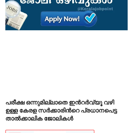
പരീക്ഷ ഒന്നുമില്ലാതെ ഇൻറർവ്യൂ വഴി
ഉള്ള കേരള സർക്കാരിൻറെ പ്രധാനപെട്ട
താൽക്കാലിക ജോലികൾ