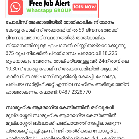
പോലീസ് അക്കാദമിയിൽ താത്കാലിക നിയമനം
കേരള പോലീസ് അക്കാദമിയിൽ 59 ദിവസത്തേക്ക്
ദിവസവേതനാടിസ്ഥാനത്തിൽ താത്കാലിക
നിയമനത്തിനുള്ള എംപാനൽ ലിസ്റ്റ് തയ്യാറാക്കുന്നു.
675 രൂപ നിരക്കിൽ പ്രതിമാസം പരമാവധി 18,225
രൂപയാകും വേതനം. താല്പര്യമുള്ളവർ 24ന് രാവിലെ
10.30ന് കേരള പോലീസ് അക്കാഡമിയിൽ ആധാർ
കാർഡ്, ബാങ്ക് പാസ് ബുക്കിന്റെ കോപ്പി, ഫോട്ടോ,
പരിചയ സർട്ടിഫിക്കറ്റ് എന്നിവ സഹിതം അഭിമുഖത്തിന്
ഹാജരാകണം. ഫോൺ: 0487 2328770
സാമൂഹിക ആരോഗ്യ കേന്ദ്രത്തിൽ ഒഴിവുകൾ
മുല്ലശ്ശേരി സാമൂഹിക ആരോഗ്യ കേന്ദ്രത്തിൽ
മുല്ലശ്ശേരി ബ്ലോക്ക് പഞ്ചായത്ത് നടപ്പിലാക്കുന്ന
പ്രോജക്ട് എച്ച്എംസി വഴി രാത്രികാല ഡോക്ടർ 2,
ഫാർമസിസ്റ്റ് 1, പാലിയേറ്റീവ് ഡ്രൈവർ 1, എക്‌സ്‌റേ