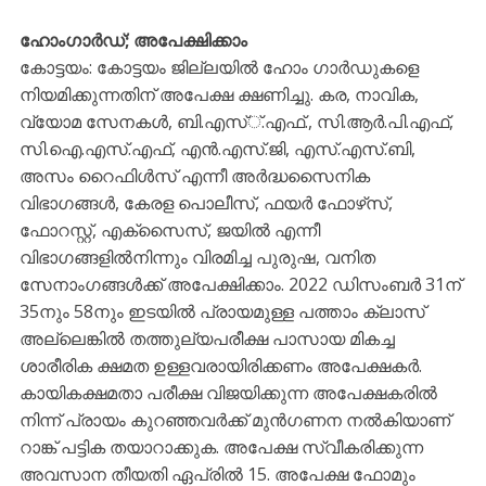
ഹോംഗാർഡ്; അപേക്ഷിക്കാം
കോട്ടയം: കോട്ടയം ജില്ലയിൽ ഹോം ഗാർഡുകളെ
നിയമിക്കുന്നതിന് അപേക്ഷ ക്ഷണിച്ചു. കര, നാവിക,
വ്യോമ സേനകൾ, ബി.എസ്്.എഫ്., സി.ആർ.പി.എഫ്,
സി.ഐ.എസ്.എഫ്, എൻ.എസ്.ജി, എസ്.എസ്.ബി,
അസം റൈഫിൾസ് എന്നീ അർദ്ധസൈനിക
വിഭാഗങ്ങൾ, കേരള പൊലീസ്, ഫയർ ഫോഴ്‌സ്,
ഫോറസ്റ്റ്, എക്‌സൈസ്, ജയിൽ എന്നീ
വിഭാഗങ്ങളിൽനിന്നും വിരമിച്ച പുരുഷ, വനിത
സേനാംഗങ്ങൾക്ക് അപേക്ഷിക്കാം. 2022 ഡിസംബർ 31ന്
35നും 58നും ഇടയിൽ പ്രായമുള്ള പത്താം ക്ലാസ്
അല്ലെങ്കിൽ തത്തുല്യപരീക്ഷ പാസായ മികച്ച
ശാരീരിക ക്ഷമത ഉള്ളവരായിരിക്കണം അപേക്ഷകർ.
കായികക്ഷമതാ പരീക്ഷ വിജയിക്കുന്ന അപേക്ഷകരിൽ
നിന്ന് പ്രായം കുറഞ്ഞവർക്ക് മുൻഗണന നൽകിയാണ്
റാങ്ക് പട്ടിക തയാറാക്കുക. അപേക്ഷ സ്വീകരിക്കുന്ന
അവസാന തീയതി ഏപ്രിൽ 15. അപേക്ഷ ഫോമും