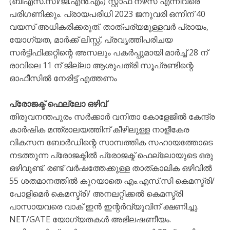
(ബിഎസ്.സി/ജി.എന്‍.എം) സ്റ്റാഫ് നഴ്‌സ് എന്നിവരെ
പരിഗണിക്കും. പ്രായപരിധി 2023 ജനുവരി ഒന്നിന് 40
വയസ് അധികരിക്കരുത്. താത്പര്യമുള്ളവര്‍ പ്രായം,
യോഗ്യത, മാര്‍ക്ക് ലിസ്റ്റ്, പ്രവൃത്തിപരിചയ
സര്‍ട്ടിഫിക്കറ്റിന്റെ അസലും പകര്‍പ്പുമായി മാര്‍ച്ച് 28 ന്
രാവിലെ 11 ന് ജില്ലാ ആശുപത്രി സൂപ്രണ്ടിന്റെ
ഓഫീസില്‍ നേരിട്ട് എത്തണം
പ്രോജക്ട് ഫെല്ലോ ഒഴിവ്
തിരുവനന്തപുരം സർക്കാർ വനിതാ കോളേജിൽ കേന്ദ്ര
കാർഷിക മന്ത്രാലയത്തിന് കീഴിലുള്ള നാളീകേര
വികസന ബോർഡിന്റെ സാമ്പത്തിക സഹായത്തോടെ
നടത്തുന്ന പ്രോജക്ടിൽ പ്രോജക്ട് ഫെല്ലോയുടെ ഒരു
ഒഴിവുണ്ട്. രണ്ട് വർഷത്തേക്കുള്ള താത്കാലിക ഒഴിവിൽ
55 ശതമാനത്തിൽ കുറയാതെ എം.എസ്.സി കെമസ്ട്രി/
പോളിമെർ കെമസ്ട്രി/ അനലറ്റിക്കൽ കെമസ്ട്രി
പാസായവരെ വാക് ഇൻ ഇന്റർവ്യൂവിന് ക്ഷണിച്ചു.
NET/GATE യോഗ്യതകൾ അഭിലഷണീയം.