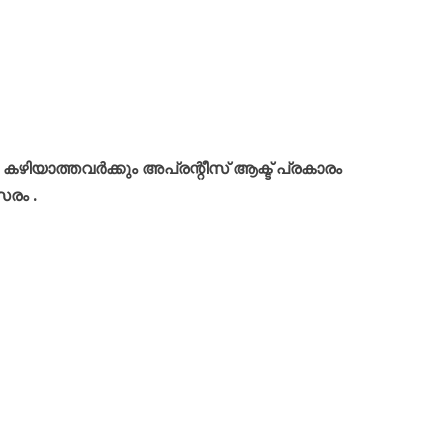
 കഴിയാത്തവർക്കും അപ്രന്റീസ് ആക്ട് പ്രകാരം
രം .