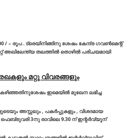
 / – രൂപ . ട്രെയിനിങ്ങിനു ശേഷം കേന്ദ്ര ഗവൺമെന്റ്
റ്റ് അഖിലേന്ത്യ തലത്തിൽ തൊഴിൽ പരിചയമായി
േഖകളും മറ്റു വിവരങ്ങളും
ു കഴിഞ്ഞതിനുശേഷം ഇമെയിൽ മുഖേന ലഭിച്ച
റുകളുടെയും അസ്സലും , പകർപ്പുകളും , വിശദമായ
ബ്രുവരി 3നു രാവിലെ 9.30 ന് ഇന്റർവ്യൂന്
 കൂടുതൽ സ്ഥാപനങ്ങളിൽ ഇന്റർവ്യൂവിന്