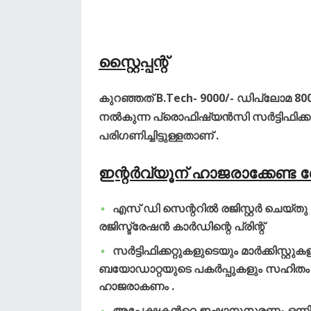
സ്റ്റൈപ്പന്റ്
കുറഞ്ഞത് B.Tech- 9000/- ഡിപ്ലോമ 8000
നൽകുന്ന പ്രൊഫിഷ്യൻസി സർട്ടിഫിക്ക
പരിഗണിച്ചിട്ടുള്ളതാണ് .
ഇന്റർവ്യൂന് ഹാജരാക്കേണ്ട ര
എസ് ഡി സെന്ററിൽ രജിസ്റ്റർ ചെയ്ത
രജിസ്ട്രേഷൻ കാർഡിന്റെ പ്രിന്റ്‌
സർട്ടിഫിക്കറ്റുകളുടെയും മാർക്കിസ്റ്
ബയോഡാറ്റയുടെ പകർപ്പുകളും സഹിതം ഫെ
ഹാജരാകണം .
അപേക്ഷകൻറെ ഇഷ്ടാനുസരണം ഒന്നിൽ