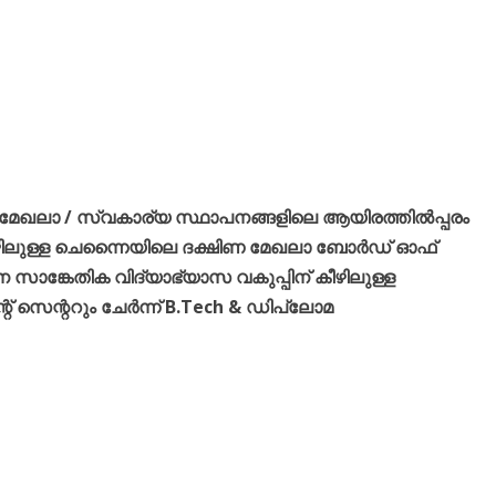
േഖലാ / സ്വകാര്യ സ്ഥാപനങ്ങളിലെ ആയിരത്തിൽപ്പരം
െ കീഴിലുള്ള ചെന്നൈയിലെ ദക്ഷിണ മേഖലാ ബോർഡ് ഓഫ്
ന സാങ്കേതിക വിദ്യാഭ്യാസ വകുപ്പിന് കീഴിലുള്ള
് സെന്ററും ചേർന്ന് B.Tech & ഡിപ്ലോമ