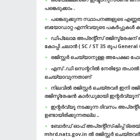
പങ്കെടുക്കാം .
പങ്കെടുക്കുന്ന സ്ഥാപനങ്ങളുടെ എണ്ണത
ബയോഡാറ്റ എന്നിവയുടെ പകർപ്പുകൾ ക
ഡിപ്ലോമ അപ്രന്റീസ് രജിസ്ട്രേഷന് അപേ
കോപ്പി ചലാൻ ( SC / ST 35 രൂപ Genera
രജിസ്റ്റർ ചെയ്യാനുള്ള അപേക്ഷാ ഫോ
എസ് .ഡി സെന്ററിൽ നേരിട്ടോ തപാൽ
ചെയ്യാവുന്നതാണ്
നിലവിൽ രജിസ്റ്റർ ചെയ്തവർ ഇനി രജിസ
രജിസ്ട്രേഷൻ കാർഡുമായി ഇന്റർവ്യൂന് പ
ഇന്റർവ്യൂ നടക്കുന്ന ദിവസം അപ്രന്റീ
ഉണ്ടായിരിക്കുന്നതല്ല ..
ബോർഡ് ഓഫ് അപ്രന്റീസ്ഷിപ്പ് ട്ര
mhrd.nats.gov.in ൽ രജിസ്റ്റർ ചെയ്തവർ