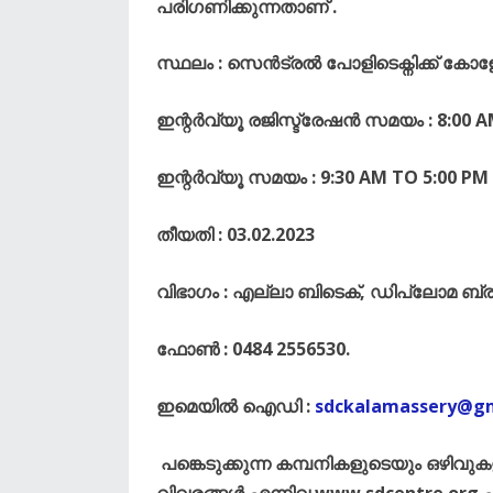
പരിഗണിക്കുന്നതാണ് .
സ്ഥലം : സെൻട്രൽ പോളിടെക്നിക്ക് കോളേജ
ഇന്റർവ്യൂ രജിസ്ട്രേഷൻ സമയം : 8:00 
ഇന്റർവ്യൂ സമയം : 9:30 AM TO 5:00 PM
തീയതി : 03.02.2023
വിഭാഗം : എല്ലാ ബിടെക്, ഡിപ്ലോമ ബ
ഫോൺ : 0484 2556530.
ഇമെയിൽ ഐഡി :
sdckalamassery@g
പങ്കെടുക്കുന്ന കമ്പനികളുടെയും ഒഴിവുക