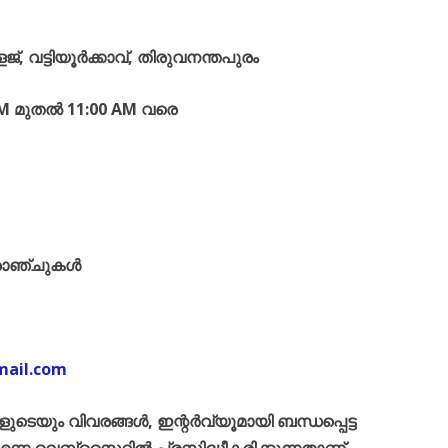
്, വട്ടിയൂർക്കാവ്, തിരുവനന്തപുരം
AM മുതൽ 11:00 AM വരെ
്രാഞ്ചുകൾ
mail.com
ളുടെയും വിവരങ്ങൾ, ഇന്റർവ്യൂമായി ബന്ധപ്പെട്ട