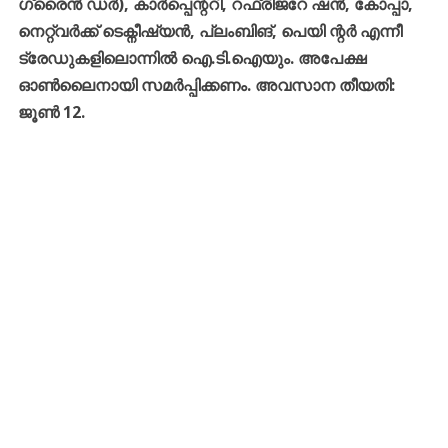
ഗ്രൈൻ ഡർ), കാർപ്പെന്ററി, റഫ്രിജറേ ഷൻ, കോപ്പാ,
നെറ്റ്വർക്ക് ടെക്നീഷ്യൻ, പ്ലംബിങ്, പെയി ന്റർ എന്നീ
ട്രേഡുകളിലൊന്നിൽ ഐ.ടി.ഐയും. അപേക്ഷ
ഓൺലൈനായി സമർപ്പിക്കണം. അവസാന തീയതി:
ജൂൺ 12.