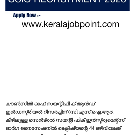
കൗൺസിൽ ഓഫ് സയന്റിഫി ക് ആൻഡ്
ഇൻഡസ്ട്രിയൽ റിസർച്ചിന് (സി.എസ്.ഐ.ആർ.
കീഴിലുള്ള സെൻട്രൽ സയന്റി ഫിക് ഇൻസ്ട്രുമെന്റ്സ്
ഓർഗ നൈസേഷനിൽ ടെക്നീഷ്യന്റെ 44 ഒഴിവിലേക്ക്