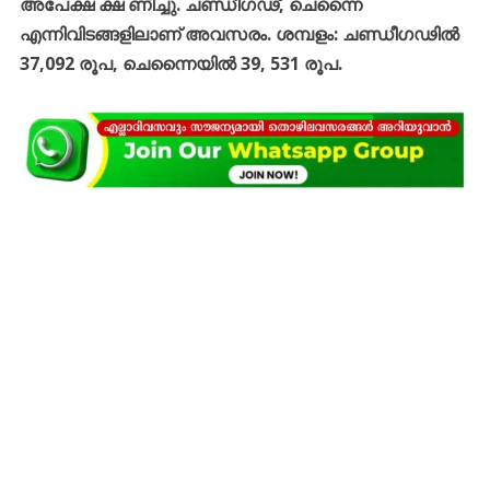
അപേക്ഷ ക്ഷ ണിച്ചു. ചണ്ഡീഗഢ്, ചെന്നൈ
എന്നിവിടങ്ങളിലാണ് അവസരം. ശമ്പളം: ചണ്ഡീഗഢിൽ
37,092 രൂപ, ചെന്നൈയിൽ 39, 531 രൂപ.