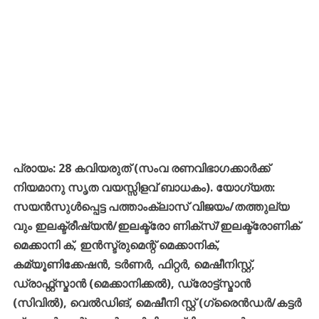
പ്രായം: 28 കവിയരുത് (സംവ രണവിഭാഗക്കാർക്ക്
നിയമാനു സൃത വയസ്സിളവ് ബാധകം). യോഗ്യത:
സയൻസുൾപ്പെട്ട പത്താംക്ലാസ് വിജയം/തത്തുല്യ
വും ഇലക്ട്രീഷ്യൻ/ഇലക്ട്രോ ണിക്സ്/ഇലക്ട്രോണിക്
മെക്കാനി ക്, ഇൻസ്ട്രുമെന്റ് മെക്കാനിക്,
കമ്യൂണിക്കേഷൻ, ടർണർ, ഫിറ്റർ, മെഷീനിസ്റ്റ്,
ഡ്രാഫ്റ്റ്സ്മാൻ (മെക്കാനിക്കൽ), ഡ്രോട്ട്സ്മാൻ
(സിവിൽ), വെൽഡിങ്, മെഷീനി സ്റ്റ് (ഗ്രൈൻഡർ/കട്ടർ