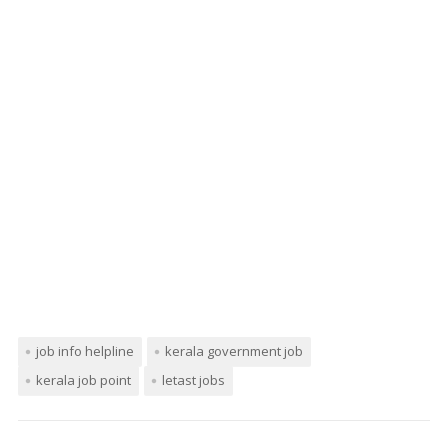
job info helpline
kerala government job
kerala job point
letast jobs