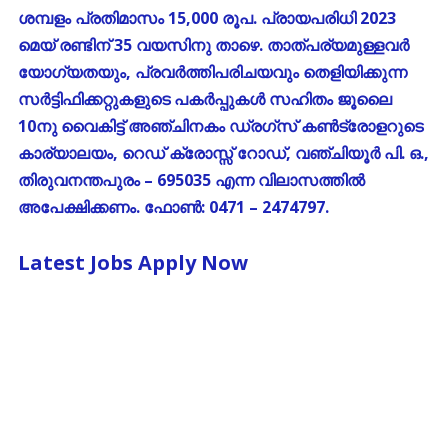
ശമ്പളം പ്രതിമാസം 15,000 രൂപ. പ്രായപരിധി 2023
മെയ് രണ്ടിന് 35 വയസിനു താഴെ. താത്പര്യമുള്ളവർ
യോഗ്യതയും, പ്രവർത്തിപരിചയവും തെളിയിക്കുന്ന
സർട്ടിഫിക്കറ്റുകളുടെ പകർപ്പുകൾ സഹിതം ജൂലൈ
10നു വൈകിട്ട് അഞ്ചിനകം ഡ്രഗ്സ് കൺട്രോളറുടെ
കാര്യാലയം, റെഡ് ക്രോസ്സ് റോഡ്, വഞ്ചിയൂർ പി. ഒ.,
തിരുവനന്തപുരം – 695035 എന്ന വിലാസത്തിൽ
അപേക്ഷിക്കണം. ഫോൺ: 0471 – 2474797.
Latest Jobs Apply Now