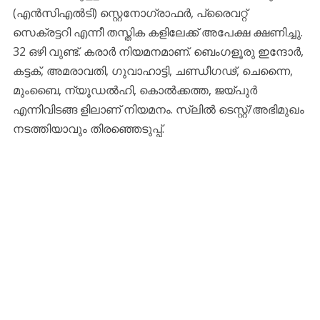
(എൻസിഎൽടി) സ്റ്റെനോഗ്രാഫർ, പ്രൈവറ്റ്
സെക്രട്ടറി എന്നീ തസ്തിക കളിലേക്ക് അപേക്ഷ ക്ഷണിച്ചു.
32 ഒഴി വുണ്ട്. കരാർ നിയമനമാണ്. ബെംഗളൂരു ഇന്ദോർ,
കട്ടക്, അമരാവതി, ഗുവാഹാട്ടി, ചണ്ഡീഗഢ്, ചെന്നൈ,
മുംബൈ, ന്യൂഡൽഹി, കൊൽക്കത്ത, ജയ്‌പുർ
എന്നിവിടങ്ങ ളിലാണ് നിയമനം. സ്ലിൽ ടെസ്റ്റ്/അഭിമുഖം
നടത്തിയാവും തിരഞ്ഞെടുപ്പ്.