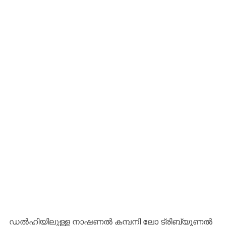
ഡൽഹിയിലുള്ള നാഷണൽ കമ്പനി ലോ ട്രിബ്യൂണൽ