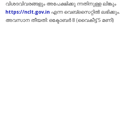
വിശദവിവരങ്ങളും അപേക്ഷിക്കു ന്നതിനുള്ള ലിങ്കും
https://nclt.gov.in
എന്ന വെബ്സൈറ്റിൽ ലഭിക്കും.
അവസാന തീയതി: ഒക്ടോബർ 8 (വൈകീട്ട് 5 മണി)