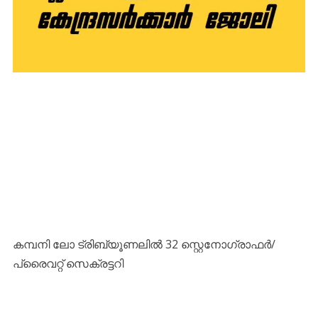
കമ്പനി ലോ ട്രിബ്യൂണലിൽ 32 സ്റ്റെനോഗ്രാഫർ/
പ്രൈവറ്റ് സെക്രട്ടറി