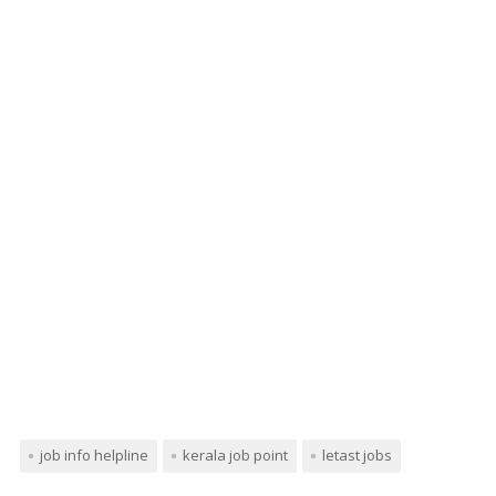
job info helpline
kerala job point
letast jobs