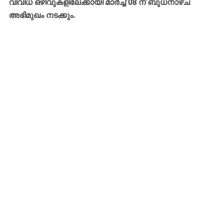
വിവിധ ഒഴിവുകളിലേക്കായി മാർച്ച് 08 ന് ബുധനാഴ്ച
അഭിമുഖം നടക്കും.