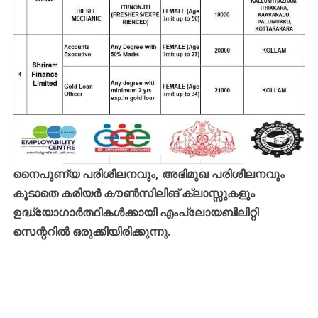
നൈപുണ്യ പരിശീലനവും, അഭിമുഖ പരിശീലനവും
കൂടാതെ കരിയർ കൗൺസിലിങ് ക്ലാസ്സുകളും
ഉദ്ധ്യോഗാർത്ഥികൾക്കായി എംപ്ലോയബിലിറ്റി
സെന്ററിൽ ഒരുക്കിയിരിക്കുന്നു.