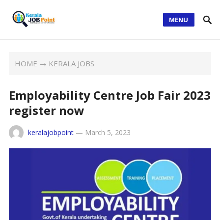
MENU
HOME
→
KERALA JOBS
Employability Centre Job Fair 2023
register now
keralajobpoint
—
March 5, 2023