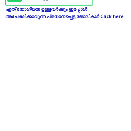
ഏത് യോഗ്യത ഉള്ളവർക്കും ഇപ്പോൾ
അപേക്ഷിക്കാവുന്ന പ്രധാനപ്പെട്ട ജോലികൾ Click here