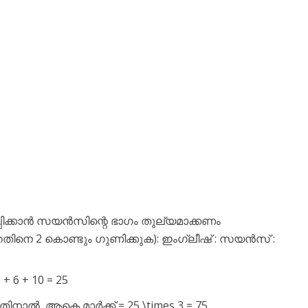
പിക്കാൻ സയൻസിന്റെ ഭാഗം തുല്യമാക്കണം
തിനെ 2 കൊണ്ടും ഗുണിക്കുക): ഇംഗ്ലീഷ് : സയൻസ് :
 6 + 10 = 25
ിനാൽ, ആകെ മാർക്ക് = 25 \times 3 = 75