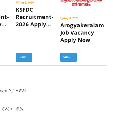
Aug 6, 2026
KSFDC
nt-
Recruitment-
Aug 6, 2026
y
2026 Apply
Arogyakeralam
Now
Job Vacancy
Apply Now
VIEW →
VIEW →
്ക് R_1 = 8\%
8\% = 16\%