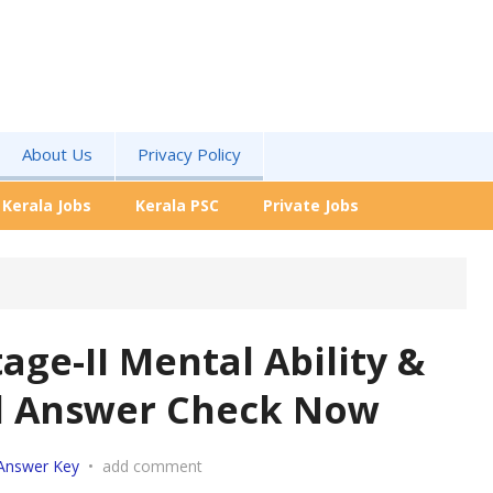
About Us
Privacy Policy
Kerala Jobs
Kerala PSC
Private Jobs
age-II Mental Ability &
ed Answer Check Now
Answer Key
•
add comment