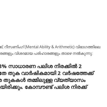
ക്, റീസണിംഗ് (Mental Ability & Arithmetic) വിഭാഗത്തിലെ
ങ്ങളും വിശദമായ പരിഹാരങ്ങളും താഴെ നൽകുന്നു:
 8% സാധാരണ പലിശ നിരക്കിൽ 2
 അതേ തുക വാർഷികമായി 2 വർഷത്തേക്ക്
ശ തുകകൾ തമ്മിലുള്ള വ്യത്യാസം
രിക്കും. കോമ്പൗണ്ട് പലിശ നിരക്ക്