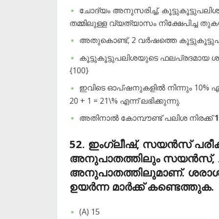
​ചോദ്യം അനുസരിച്ച്, കൂട്ടുകൂട്ടു
തമ്മിലുള്ള വ്യത്യാസം നിക്ഷേപിച്ച ത
​അതുകൊണ്ട്, 2 വർഷത്തെ കൂട്ടുകൂട്ടു
​കൂട്ടുകൂട്ടുപലിശയുടെ ഫലപ്രദമായ ശ
{100}
​ഇവിടെ ഓപ്ഷനുകളിൽ നിന്നും 10% എടുത
20 + 1 = 21\% എന്ന് ലഭിക്കുന്നു.
​അതിനാൽ കോമ്പൗണ്ട് പലിശ നിരക്ക്
​52.
ഇംഗ്ലീഷ്, സയൻസ് പരീക്ഷക
അനുപാതത്തിലും സയൻസ്, ചര
അനുപാതത്തിലുമാണ്. ശരാശരി
ഉയർന്ന മാർക്ക് കണ്ടെത്തുക.
​(A) 15