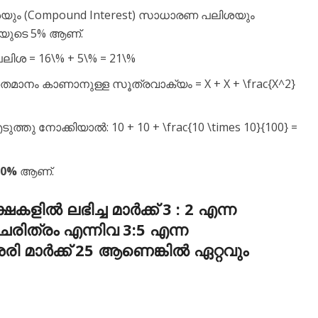
പലിശയും (Compound Interest) സാധാരണ പലിശയും
ുകയുടെ 5% ആണ്.
പലിശ = 16\% + 5\% = 21\%
തമാനം കാണാനുള്ള സൂത്രവാക്യം = X + X + \frac{X^2}
്തു നോക്കിയാൽ: 10 + 10 + \frac{10 \times 10}{100} =
10%
ആണ്.
ളിൽ ലഭിച്ച മാർക്ക് 3 : 2 എന്ന
ിത്രം എന്നിവ 3:5 എന്ന
 മാർക്ക് 25 ആണെങ്കിൽ ഏറ്റവും