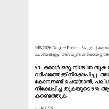
048/2026 Degree Prelims Stage-II) കണക്
ചോദ്യങ്ങളും, അവയുടെ ശരിയായ ഉത്തര
​51.
ഒരാൾ ഒരു നിശ്ചിത തുക
വർഷത്തേക്ക് നിക്ഷേപിച്ചു.
കോമ്പൗണ്ട് ചെയ്താൽ, പലി
നിക്ഷേപിച്ച തുകയുടെ 5% ആയി
കണ്ടെത്തുക.
​(A) 8.5%