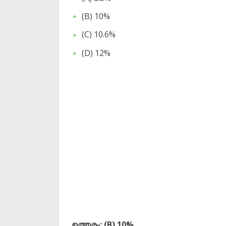
​(B) 10%
​(C) 10.6%
​(D) 12%
ഉത്തരം: (B) 10%