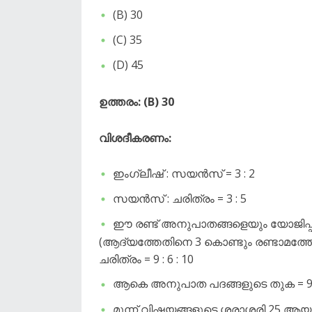
​(B) 30
​(C) 35
​(D) 45
ഉത്തരം: (B) 30
വിശദീകരണം:
​ഇംഗ്ലീഷ് : സയൻസ് = 3 : 2
​സയൻസ് : ചരിത്രം = 3 : 5
​ഈ രണ്ട് അനുപാതങ്ങളെയും യോജിപ്
(ആദ്യത്തേതിനെ 3 കൊണ്ടും രണ്ടാമത്തേ
ചരിത്രം = 9 : 6 : 10
​ആകെ അനുപാത പദങ്ങളുടെ തുക = 9 +
​മൂന്ന് വിഷയങ്ങളുടെ ശരാശരി 25 ആയത