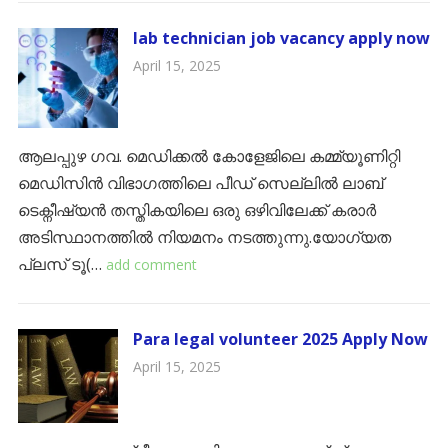
lab technician job vacancy apply now
April 15, 2025
ആലപ്പുഴ ഗവ. മെഡിക്കൽ കോളേജിലെ കമ്മ്യൂണിറ്റി
മെഡിസിൻ വിഭാഗത്തിലെ പീഡ് സെല്ലിൽ ലാബ്
ടെക്നീഷ്യൻ തസ്തികയിലെ ഒരു ഒഴിവിലേക്ക് കരാർ
അടിസ്ഥാനത്തിൽ നിയമനം നടത്തുന്നു.യോഗ്യത
പ്ലസ് ടൂ(…
add comment
Para legal volunteer 2025 Apply Now
April 15, 2025