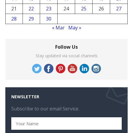
21
22
23
24
25
26
27
28
29
30
« Mar
May »
Follow Us
Stay updated via social channels
NEWSLETTER
Subscribe to our email Service.