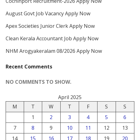
Cochinport Recruitment-2026 Apply Now
August Govt Job Vacancy Apply Now
Apex Societies Junior Clerk Apply Now
Clean Kerala Accountant Job Apply Now
NHM Arogyakeralam 08/2026 Apply Now
Recent Comments
NO COMMENTS TO SHOW.
April 2025
M
T
W
T
F
S
S
1
2
3
4
5
6
7
8
9
10
11
12
13
14
15
16
17
18
19
20