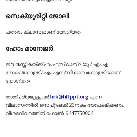
സെക്യൂരിറ്റി ജോലി
പത്താം ക്ലാസുമാണ് യോഗ്യത.
ഹോം മാനേജർ
ഈ തസ്തികയ്ക്ക് എം.എസ്.ഡബ്ല്യു / എം.എ
സോഷ്യോളജി/ എം.എസ്‌സി സൈക്കോളജിയാണ്
യോഗ്യത.
താത്പര്യമുള്ളവർ
hrk@hIfppt.org
എന്ന
വിലാസത്തിൽ സെപ്റ്റംബർ 23നകം അപേക്ഷിക്കണം.
വിശദവിവരത്തിന് ഫോൺ: 9447750004