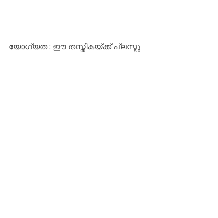
യോഗ്യത : ഈ തസ്തികയ്ക്ക് പ്ലസ്ടു