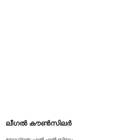
ലീഗൽ കൗൺസിലർ
യോഗ്യത :എൽ.എൽ.ബിയും