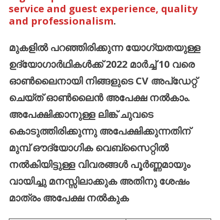
service and guest experience, quality
and professionalism
.
മുകളിൽ
പറഞ്ഞിരിക്കുന്ന
യോഗ്യതയുള്ള
ഉദ്യോഗാർഥികൾക്ക്
2022
മാർച്ച്
10
വരെ
ഓൺലൈനായി
നിങ്ങളുടെ
CV
അപ്ഡേറ്റ്
ചെയ്ത്
ഓൺലൈൻ
അപേക്ഷ
നൽകാം
.
അപേക്ഷിക്കാനുള്ള
ലിങ്ക്
ചുവടെ
കൊടുത്തിരിക്കുന്നു
അപേക്ഷിക്കുന്നതിന്
മുമ്പ്
ഔദ്യോഗിക
വെബ്സൈറ്റിൽ
നൽകിയിട്ടുള്ള
വിവരങ്ങൾ
പൂർണ്ണമായും
വായിച്ചു
മനസ്സിലാക്കുക
അതിനു
ശേഷം
മാത്രം
അപേക്ഷ
നൽകുക