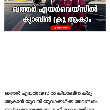
ഖത്തർ
എയർവേസിൽ
ക്യാബിൻ
ക്രൂ
ആകാൻ
യുവതി
യുവാക്കൾക്ക്
അവസരം
നല്ല
ശമ്പളത്തോടു
കൂടി
ലോകത്തിലെ