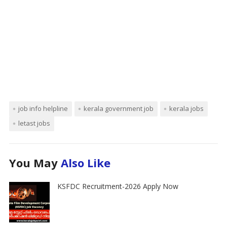
job info helpline
kerala government job
kerala jobs
letast jobs
You May
Also Like
KSFDC Recruitment-2026 Apply Now