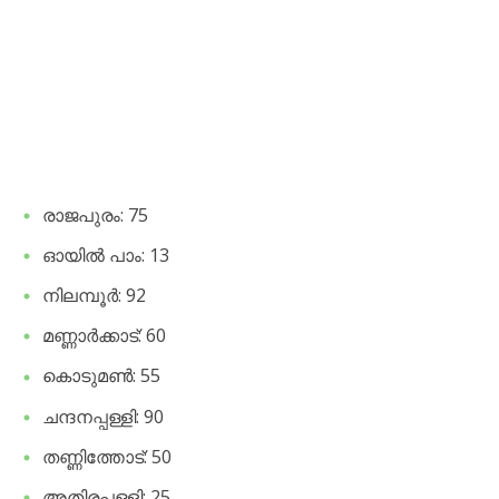
രാജപുരം: 75
ഓയിൽ പാം: 13
നിലമ്പൂർ: 92
മണ്ണാർക്കാട്: 60
കൊടുമൺ: 55
ചന്ദനപ്പള്ളി: 90
തണ്ണിത്തോട്: 50
അതിരപ്പള്ളി: 25