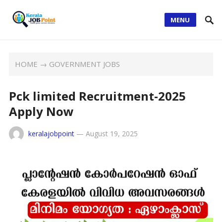
MENU
HOME
→
GOVERNMENT JOBS
Pck limited Recruitment-2025
Apply Now
keralajobpoint
—
August 19, 2025