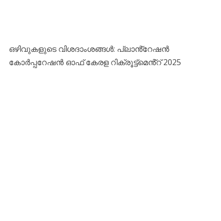
ഒഴിവുകളുടെ വിശദാംശങ്ങൾ: പ്ലാൻ്റേഷൻ
കോർപ്പറേഷൻ ഓഫ് കേരള റിക്രൂട്ട്‌മെൻ്റ് 2025