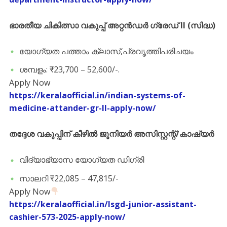
ഭാരതീയ ചികിത്സാ വകുപ്പ് അറ്റൻഡർ ഗ്രേഡ് II (സിദ്ധ)
യോഗ്യത പത്താം ക്ലാസ്,പ്രവൃത്തിപരിചയം
ശമ്പളം: ₹23,700 – 52,600/-.
Apply Now
https://keralaofficial.in/indian-systems-of-
medicine-attander-gr-ll-apply-now/
തദ്ദേശ വകുപ്പിന് കീഴിൽ ജൂനിയർ അസിസ്റ്റന്റ്/കാഷ്യർ
വിദ്യാഭ്യാസ യോഗ്യത ഡിഗ്രി
സാലറി ₹22,085 – 47,815/-
Apply Now
https://keralaofficial.in/lsgd-junior-assistant-
cashier-573-2025-apply-now/