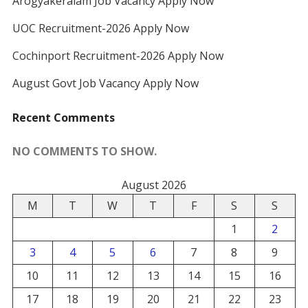
Arogyakeralam Job Vacancy Apply Now
UOC Recruitment-2026 Apply Now
Cochinport Recruitment-2026 Apply Now
August Govt Job Vacancy Apply Now
Recent Comments
NO COMMENTS TO SHOW.
August 2026
M
T
W
T
F
S
S
1
2
3
4
5
6
7
8
9
10
11
12
13
14
15
16
17
18
19
20
21
22
23