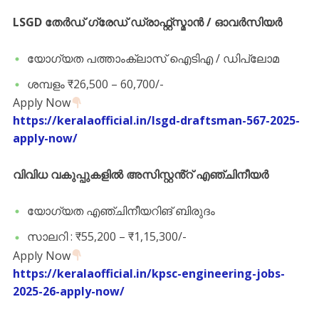
LSGD തേർഡ് ഗ്രേഡ് ഡ്രാഫ്റ്റ്‌സ്മാൻ / ഓവർസിയർ
യോഗ്യത പത്താംക്ലാസ് ഐടിഎ / ഡിപ്ലോമ
ശമ്പളം ₹26,500 – 60,700/-
Apply Now
https://keralaofficial.in/lsgd-draftsman-567-2025-
apply-now/
വിവിധ വകുപ്പുകളിൽ അസിസ്റ്റൻ്റ് എഞ്ചിനീയർ
യോഗ്യത എഞ്ചിനീയറിങ് ബിരുദം
സാലറി : ₹55,200 – ₹1,15,300/-
Apply Now
https://keralaofficial.in/kpsc-engineering-jobs-
2025-26-apply-now/