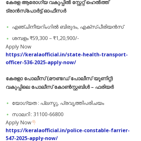
കേരള ആരോഗ്യ വകുപ്പിൽ സ്റ്റേറ്റ് ഹെൽത്ത്
ട്രാൻസ്പോർട്ട് ഓഫീസർ
എഞ്ചിനീയറിംഗിൽ ബിരുദം, എക്സ്പീരിയൻസ്
ശമ്പളം ₹59,300 – ₹1,20,900/-
Apply Now
https://keralaofficial.in/state-health-transport-
officer-536-2025-apply-now/
കേരളാ പോലീസ് (മൗണ്ടഡ് പോലീസ് യൂണിറ്റ്)
വകുപ്പിലെ പോലീസ് കോൺസ്റ്റബിൾ – ഫരിയർ
യോഗ്യത : പ്ലസ്ടു, പ്രവൃത്തിപരിചയം
സാലറി : 31100-66800
Apply Now
https://keralaofficial.in/police-constable-farrier-
547-2025-apply-now/