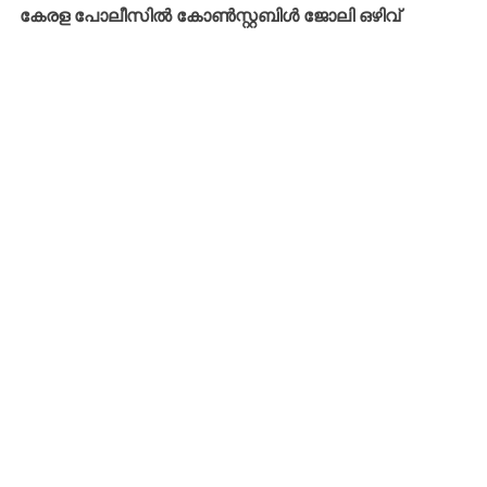
കേരള പോലീസിൽ കോൺസ്റ്റബിൾ ജോലി ഒഴിവ്