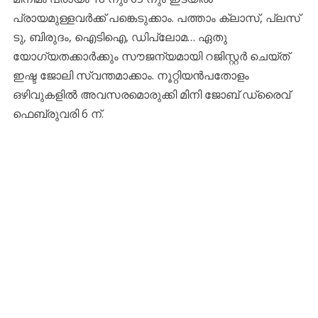
പ്രായമുള്ളവര്‍ക്ക് പങ്കെടുക്കാം. പത്താം ക്ലാസ്, പ്ലസ്
ടു, ബിരുദം, ഐടിഐ, ഡിപ്ലോമ… ഏതു
യോഗ്യതക്കാർക്കും സൗജന്യമായി റജിസ്റ്റർ ചെയ്ത്
ഇഷ്ട ജോലി സ്വന്തമാക്കാം. നൂറ്റിയൻപതോളം
ഒഴിവുകളിൽ അവസരമൊരുക്കി മിനി ജോബ് ഡ്രൈവ്
ഫെബ്രുവരി 6 ന്.