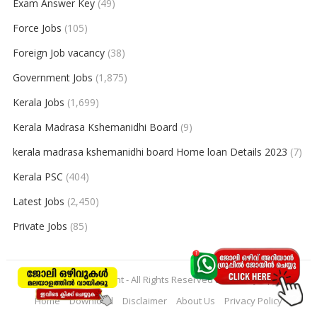
Exam Answer Key
(49)
Force Jobs
(105)
Foreign Job vacancy
(38)
Government Jobs
(1,875)
Kerala Jobs
(1,699)
Kerala Madrasa Kshemanidhi Board
(9)
kerala madrasa kshemanidhi board Home loan Details 2023
(7)
Kerala PSC
(404)
Latest Jobs
(2,450)
Private Jobs
(85)
© 2026
keralajobpoint
- All Rights Reserved to
Keralajobpoint
Home
Download
Disclaimer
About Us
Privacy Policy