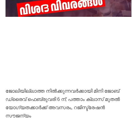
ജോലിയില്ലാത്ത നിൽക്കുന്നവർക്കായി മിനി ജോബ്
ഡ്രൈവ് ഫെബ്രുവരി 6 ന്; പത്താം ക്ലാസ് മുതൽ
യോഗ്യതക്കാർക്ക് അവസരം, റജിസ്ട്രേഷൻ
സൗജന്യം