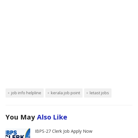
job info helpline
kerala job point
letast jobs
You May
Also Like
IBPS-27 Clerk Job Apply Now