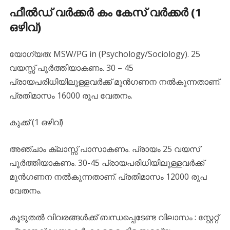
ഫീൽഡ് വർക്കർ കം കേസ് വർക്കർ (1
ഒഴിവ്)
യോഗ്യത: MSW/PG in (Psychology/Sociology). 25
വയസ്സ് പൂർത്തിയാകണം. 30 – 45
പ്രായപരിധിയിലുള്ളവർക്ക് മുൻഗണന നൽകുന്നതാണ്.
പ്രതിമാസം 16000 രൂപ വേതനം.
കുക്ക് (1 ഒഴിവ്)
അഞ്ചാം ക്ലാസ്സ് പാസാകണം. പ്രായം 25 വയസ്
പൂർത്തിയാകണം. 30-45 പ്രായപരിധിയിലുള്ളവർക്ക്
മുൻഗണന നൽകുന്നതാണ്. പ്രതിമാസം 12000 രൂപ
വേതനം.
കൂടുതൽ വിവരങ്ങൾക്ക് ബന്ധപ്പെടേണ്ട വിലാസം : സ്റ്റേറ്റ്