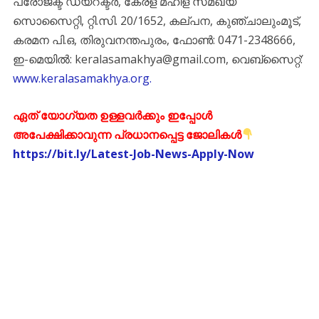
പ്രോജക്ട് ഡയറക്ടർ, കേരള മഹിള സമഖ്യ
സൊസൈറ്റി, റ്റി.സി. 20/1652, കല്പന, കുഞ്ചാലുംമൂട്,
കരമന പി.ഒ, തിരുവനന്തപുരം, ഫോൺ: 0471-2348666,
ഇ-മെയിൽ: keralasamakhya@gmail.com, വെബ്സൈറ്റ്:
www.keralasamakhya.org.
ഏത് യോഗ്യത ഉള്ളവർക്കും ഇപ്പോൾ
അപേക്ഷിക്കാവുന്ന പ്രധാനപ്പെട്ട ജോലികൾ
https://bit.ly/Latest-Job-News-Apply-Now