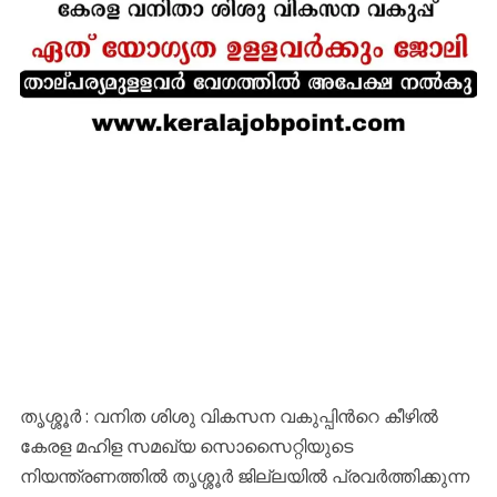
തൃശ്ശൂർ : വനിത ശിശു വികസന വകുപ്പിൻറെ കീഴിൽ
കേരള മഹിള സമഖ്യ സൊസൈറ്റിയുടെ
നിയന്ത്രണത്തിൽ തൃശ്ശൂർ ജില്ലയിൽ പ്രവർത്തിക്കുന്ന