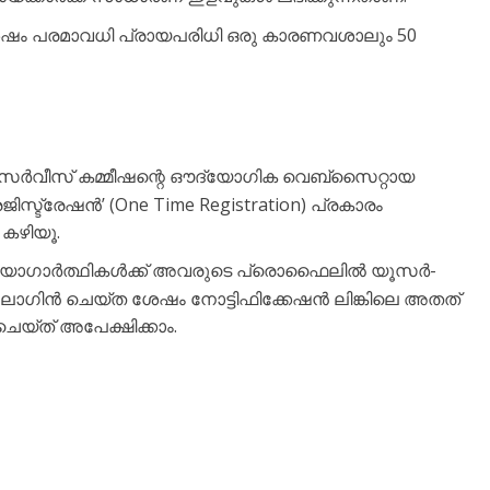
് ശേഷം പരമാവധി പ്രായപരിധി ഒരു കാരണവശാലും 50
് സർവീസ് കമ്മീഷന്റെ ഔദ്യോഗിക വെബ്സൈറ്റായ
സ്ട്രേഷൻ’ (One Time Registration) പ്രകാരം
കഴിയൂ.
ഉദ്യോഗാർത്ഥികൾക്ക് അവരുടെ പ്രൊഫൈലിൽ യൂസർ-
ോഗിൻ ചെയ്ത ശേഷം നോട്ടിഫിക്കേഷൻ ലിങ്കിലെ അതത്
 ചെയ്ത് അപേക്ഷിക്കാം.