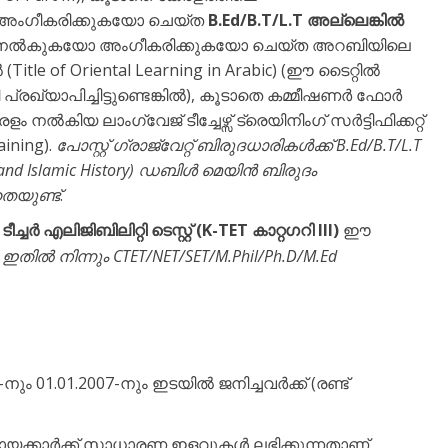
ഗീകരിക്കുകയോ ചെയ്ത
B.Ed/B.T/L.T
അല്ലെങ്കിൽ
നൽകുകയോ അംഗീകരിക്കുകയോ ചെയ്ത അറബിയിലെ
Title of Oriental Learning in Arabic) (ഈ ടൈറ്റിൽ
ായി പ്രഖ്യാപിച്ചിട്ടുണ്ടെങ്കിൽ), കൂടാതെ കമ്മീഷണർ ഫോർ
കിയ ലാംഗ്വേജ് ടീച്ചേഴ്സ് ട്രെയിനിംഗ് സർട്ടിഫിക്കറ്റ്
aining).
പോസ്റ്റ് ഗ്രാജ്വേറ്റ് ബിരുദധാരികൾക്ക് B.Ed/B.T/L.T
c and Islamic History) ഡബിൾ മെയിൻ ബിരുദം
തയുണ്ട്
.
ീച്ചർ എലിജിബിലിറ്റി ടെസ്റ്റ് (K-TET കാറ്റഗറി III)
ഈ
.
ഇതിൽ നിന്നും CTET/NET/SET/M.Phil/Ph.D/M.Ed
5-നും 01.01.2007-നും ഇടയിൽ ജനിച്ചവർക്ക് (രണ്ട്
മുദായക്കാർക്ക് സാധാരണ ഇളവുകൾ ലഭിക്കുന്നതാണ്.