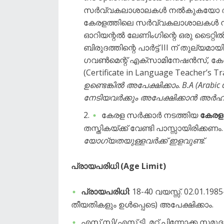
സർവ്വകലാശാലകൾ നൽകുകയോ അം
കേരളത്തിലെ സർവ്വകലാശാലകൾ 
ഓറിയന്റൽ ലേണിംഗിന്റെ ഒരു ടൈറ്റിൽ (
ബിരുദത്തിന്റെ പാർട്ട് III ന് തുല്യമ
ഗവൺമെന്റ് എക്സാമിനേഷൻസ്, കേരളം നൽ
(Certificate in Language Teacher’s Tr
ഉണ്ടെങ്കിൽ അപേക്ഷിക്കാം
.
B.A (Arabi
നേടിയവർക്കും അപേക്ഷിക്കാൻ അർഹ
​കേരള സർക്കാർ നടത്തിയ
കേരള ട
തസ്തികയ്ക്ക് വേണ്ടി പാസ്സായിരിക്കണം
യോഗ്യതയുള്ളവർക്ക് ഇളവുണ്ട്
.
പ്രായപരിധി (Age Limit)
പ്രായപരിധി
: 18-40 വയസ്സ്. 02.01.198
തീയതികളും ഉൾപ്പെടെ) അപേക്ഷിക്കാം.
​എസ്.സി/എസ്.ടി, മറ്റ് പിന്നോക്ക സ