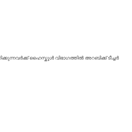
ന്നവർക്ക് ഹൈസ്കൂൾ വിഭാഗത്തിൽ അറബിക്ക് ടീച്ചർ