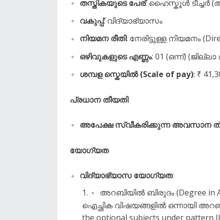
തസ്തികയുടെ പേര്
: ഹൈസ്കൂൾ ടീച്ചർ 
വകുപ്പ്
: വിദ്യാഭ്യാസം
നിയമന രീതി
: നേരിട്ടുള്ള നിയമനം (Dir
ഒഴിവുകളുടെ എണ്ണം
: 01 (ഒന്ന്) (ജില
ശമ്പള സ്കെയിൽ (Scale of pay)
: ₹ 41,
പ്രധാന തീയതി
അപേക്ഷ സ്വീകരിക്കുന്ന അവസാന ത
യോഗ്യത
വിദ്യാഭ്യാസ യോഗ്യത
:
​അറബിയിൽ ബിരുദം (Degree in Ara
ഐച്ഛിക വിഷയങ്ങളിൽ ഒന്നായി അറബിയ
the optional subjects under pattern 