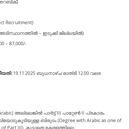
(അറബിക്)
ect Recruitment)
്ലാ അടിസ്ഥാനത്തിൽ – ഇടുക്കി ജില്ലയിൽ)
300 – 87,000/-
ീയതി
: 19.11.2025 ബുധനാഴ്ച രാത്രി 12.00 വരെ
bic) അല്ലെങ്കിൽ പാർട്ട് III പാറ്റേൺ II പ്രകാരം
ോടുകൂടിയുള്ള ബിരുദം (Degree with Arabic as one of
II of Part III), കൂടാതെ കേരളത്തിലെ