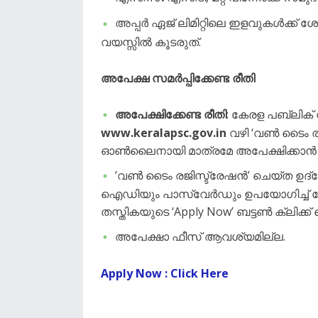
​അപ്പർ ഏജ് ലിമിറ്റിലെ ഇളവുകൾക്ക
വയസ്സിൽ കൂടരുത്.
അപേക്ഷ സമർപ്പിക്കേണ്ട രീതി
അപേക്ഷിക്കേണ്ട രീതി
: കേരള പബ്ലിക
www.keralapsc.gov.in
വഴി ‘വൺ ടൈം രജി
ഓൺലൈനായി മാത്രമേ അപേക്ഷിക്കാൻ 
​’വൺ ടൈം രജിസ്ട്രേഷൻ’ ചെയ്ത 
ഐഡിയും പാസ്‌വേർഡും ഉപയോഗിച്ച് ല
തസ്തികയുടെ ‘Apply Now’ ബട്ടൺ ക്ലിക്ക്
​അപേക്ഷാ ഫീസ് ആവശ്യമില്ല.
Apply Now : Click Here