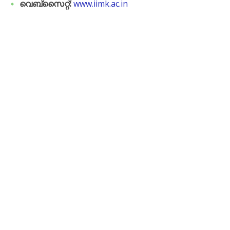
വെബ്സൈറ്റ്:
www.iimk.ac.in