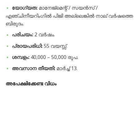
യോഗ്യത:
മാനേജ്‌മെന്റ് / സയൻസ് /
എഞ്ചിനീയറിംഗിൽ പിജി അല്ലെങ്കിൽ നാല് വർഷത്തെ
ബിരുദം.
പരിചയം:
2 വർഷം.
പ്രായപരിധി:
55 വയസ്സ്.
ശമ്പളം:
40,000 – 50,000 രൂപ.
അവസാന തീയതി:
മാർച്ച് 13.
അപേക്ഷിക്കേണ്ട വിധം