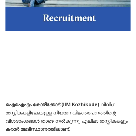
ഐഐഎം കോഴിക്കോട് (IIM Kozhikode)
വിവിധ
തസ്തികകളിലേക്കുള്ള നിയമന വിജ്ഞാപനത്തിന്റെ
വിശദാംശങ്ങൾ താഴെ നൽകുന്നു. എല്ലാ തസ്തികകളും
കരാർ അടിസ്ഥാനത്തിലാണ്
.