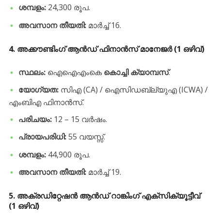
ശമ്പളം:
24,300 രൂപ.
അവസാന തീയതി:
മാർച്ച് 16.
4. അക്കൗണ്ടിംഗ് ആൻഡ് ഫിനാൻസ് മാനേജർ (1 ഒഴിവ്)
സ്ഥലം:
ഐഐഎംകെ
കൊച്ചി ക്യാമ്പസ്
.
യോഗ്യത:
സിഎ (CA) / ഐസിഡബ്ല്യുഎ (ICWA) /
എംബിഎ ഫിനാൻസ്.
പരിചയം:
12 – 15 വർഷം.
പ്രായപരിധി:
55 വയസ്സ്.
ശമ്പളം:
44,900 രൂപ.
അവസാന തീയതി:
മാർച്ച് 19.
5. അക്രഡിറ്റേഷൻ ആൻഡ് റാങ്കിംഗ് എക്സിക്യൂട്ടീവ്
(1 ഒഴിവ്)