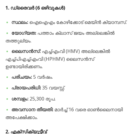
1. ഡ്രൈവർ (6 ഒഴിവുകൾ)
സ്ഥലം:
ഐഐഎം കോഴിക്കോട് മെയിൻ ക്യാമ്പസ്.
യോഗ്യത:
പത്താം ക്ലാസ് ജയം അല്ലെങ്കിൽ
തത്തുല്യം.
ലൈസൻസ്:
എച്ച്എംവി (HMV) അല്ലെങ്കിൽ
എച്ച്പിഎച്ച്എംവി (HPHMV) ലൈസൻസ്
ഉണ്ടായിരിക്കണം.
പരിചയം:
5 വർഷം.
പ്രായപരിധി:
35 വയസ്സ്.
ശമ്പളം:
25,300 രൂപ.
അവസാന തീയതി:
മാർച്ച് 16 വരെ ഓൺലൈനായി
അപേക്ഷിക്കാം.
2. എക്സിക്യൂട്ടീവ്