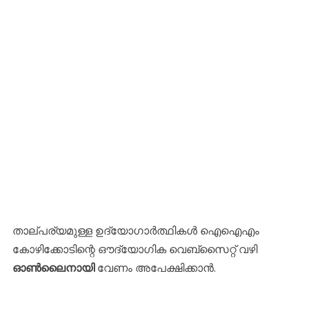
​താല്പര്യമുള്ള ഉദ്യോഗാർത്ഥികൾ ഐഐഎം
കോഴിക്കോടിന്റെ ഔദ്യോഗിക വെബ്സൈറ്റ് വഴി
ഓൺലൈനായി
വേണം അപേക്ഷിക്കാൻ.