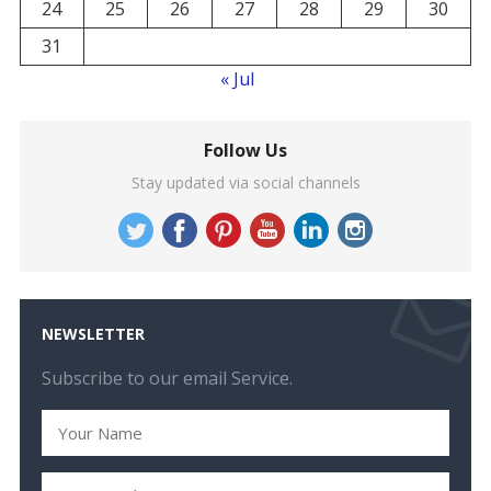
24
25
26
27
28
29
30
31
« Jul
Follow Us
Stay updated via social channels
NEWSLETTER
Subscribe to our email Service.