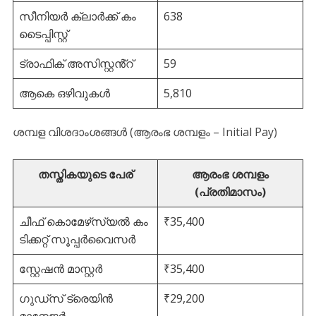
സീനിയർ ക്ലാർക്ക് കം
638
ടൈപ്പിസ്റ്റ്
ട്രാഫിക് അസിസ്റ്റൻ്റ്
59
ആകെ ഒഴിവുകൾ
5,810
ശമ്പള വിശദാംശങ്ങൾ (ആരംഭ ശമ്പളം – Initial Pay)
തസ്തികയുടെ പേര്
ആരംഭ ശമ്പളം
(പ്രതിമാസം)
ചീഫ് കൊമേഴ്‌സ്യൽ കം
₹35,400
ടിക്കറ്റ് സൂപ്പർവൈസർ
സ്റ്റേഷൻ മാസ്റ്റർ
₹35,400
ഗുഡ്‌സ് ട്രെയിൻ
₹29,200
മാനേജർ