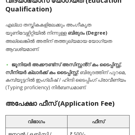
​വിദ്യാഭ്യാസ യോഗ്യത (Education
Qualification)
​എല്ലാ തസ്തികകളിലേക്കും അംഗീകൃത
യൂണിവേഴ്സിറ്റിയിൽ നിന്നുള്ള
ബിരുദം (Degree)
അല്ലെങ്കിൽ അതിന് തത്തുല്യമായ യോഗ്യത
ആവശ്യമാണ്.
ജൂനിയർ അക്കൗണ്ട്സ് അസിസ്റ്റൻ്റ് കം ടൈപ്പിസ്റ്റ്,
സീനിയർ ക്ലാർക്ക് കം ടൈപ്പിസ്റ്റ്:
ബിരുദത്തിന് പുറമെ,
കമ്പ്യൂട്ടറിൽ ഇംഗ്ലീഷ് / ഹിന്ദി ടൈപ്പിംഗ് പ്രാവീണ്യം
(Typing proficiency) നിർബന്ധമാണ്.
​അപേക്ഷാ ഫീസ് (Application Fee)
വിഭാഗം
ഫീസ്
ജനറൽ / ഒ.ബി.സി /
₹ 500/-