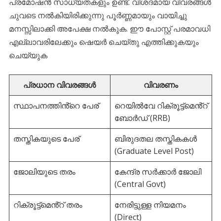
പ്രമോഷൻ സാധ്യതകളും ഉണ്ട്. വിശദമായ വിവരങ്ങൾ
ചുവടെ നൽകിയിരിക്കുന്നു പൂർണ്ണമായും വായിച്ചു
മനസ്സിലാക്കി അപേക്ഷ നൽകുക. ഈ പോസ്റ്റ് പരമാവധി
എല്ലാവരിലേക്കും ഷെയർ ചെയ്തു എത്തിക്കുകയും
ചെയ്യുക
പ്രധാന വിവരങ്ങൾ
വിവരണം
സ്ഥാപനത്തിൻ്റെ പേര്
റെയിൽവേ റിക്രൂട്ട്‌മെൻ്റ്
ബോർഡ് (RRB)
തസ്തികയുടെ പേര്
ബിരുദതല തസ്തികകൾ
(Graduate Level Post)
ജോലിയുടെ തരം
കേന്ദ്ര സർക്കാർ ജോലി
(Central Govt)
റിക്രൂട്ട്മെൻ്റ് തരം
നേരിട്ടുള്ള നിയമനം
(Direct)