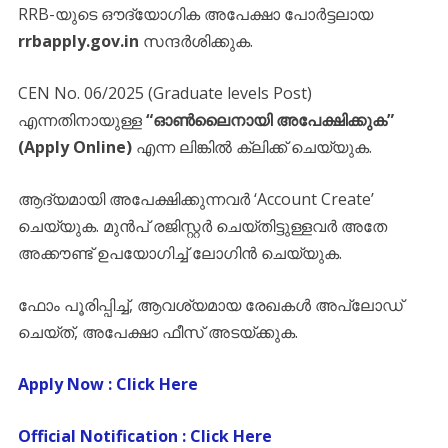
​RRB-യുടെ ഔദ്യോഗിക അപേക്ഷാ പോർട്ടലായ
rrbapply.gov.in
സന്ദർശിക്കുക.
​CEN No. 06/2025 (Graduate levels Post)
എന്നതിനായുള്ള
“ഓൺലൈനായി അപേക്ഷിക്കുക”
(Apply Online)
എന്ന ലിങ്കിൽ ക്ലിക്ക് ചെയ്യുക.
​ആദ്യമായി അപേക്ഷിക്കുന്നവർ ‘Account Create’
ചെയ്യുക. മുൻപ് രജിസ്റ്റർ ചെയ്തിട്ടുള്ളവർ അതേ
അക്കൗണ്ട് ഉപയോഗിച്ച് ലോഗിൻ ചെയ്യുക.
​ഫോം പൂരിപ്പിച്ച്, ആവശ്യമായ രേഖകൾ അപ്‌ലോഡ്
ചെയ്ത്, അപേക്ഷാ ഫീസ് അടയ്ക്കുക.
Apply Now : Click Here
Official Notification : Click Here