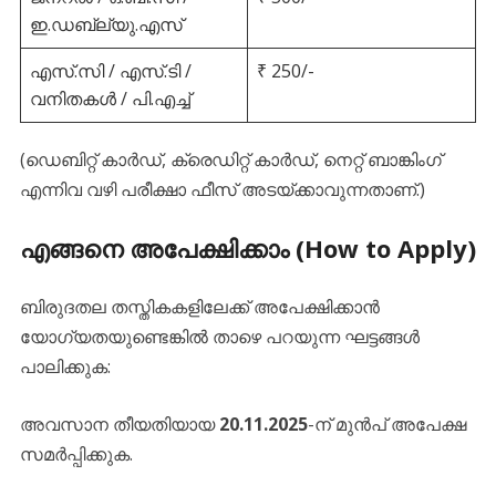
ഇ.ഡബ്ല്യു.എസ്
എസ്.സി / എസ്.ടി /
₹ 250/-
വനിതകൾ / പി.എച്ച്
​​(ഡെബിറ്റ് കാർഡ്, ക്രെഡിറ്റ് കാർഡ്, നെറ്റ് ബാങ്കിംഗ്
എന്നിവ വഴി പരീക്ഷാ ഫീസ് അടയ്ക്കാവുന്നതാണ്.)
​എങ്ങനെ അപേക്ഷിക്കാം (How to Apply)
​ബിരുദതല തസ്തികകളിലേക്ക് അപേക്ഷിക്കാൻ
യോഗ്യതയുണ്ടെങ്കിൽ താഴെ പറയുന്ന ഘട്ടങ്ങൾ
പാലിക്കുക:
​അവസാന തീയതിയായ
20.11.2025
-ന് മുൻപ് അപേക്ഷ
സമർപ്പിക്കുക.