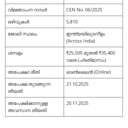
വിജ്ഞാപന നമ്പർ
CEN No. 06/2025
ഒഴിവുകൾ
5,810
ജോലി സ്ഥലം
ഇന്ത്യയിലുടനീളം
(Across India)
ശമ്പളം
₹25,500 മുതൽ ₹35,400
വരെ (പ്രതിമാസം)
അപേക്ഷാ രീതി
ഓൺലൈൻ (Online)
അപേക്ഷ തുടങ്ങുന്ന
21.10.2025
തീയതി
അപേക്ഷിക്കാനുള്ള
20.11.2025
അവസാന തീയതി