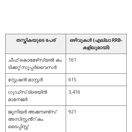
തസ്തികയുടെ പേര്
ഒഴിവുകൾ (എല്ലാ RRB-
കളിലുമായി)
ചീഫ് കൊമേഴ്‌സ്യൽ കം
161
ടിക്കറ്റ് സൂപ്പർവൈസർ
സ്റ്റേഷൻ മാസ്റ്റർ
615
ഗുഡ്‌സ് ട്രെയിൻ
3,416
മാനേജർ
ജൂനിയർ അക്കൗണ്ട്സ്
921
അസിസ്റ്റൻ്റ് കം
ടൈപ്പിസ്റ്റ്