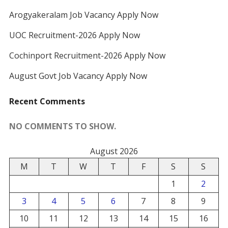
Arogyakeralam Job Vacancy Apply Now
UOC Recruitment-2026 Apply Now
Cochinport Recruitment-2026 Apply Now
August Govt Job Vacancy Apply Now
Recent Comments
NO COMMENTS TO SHOW.
August 2026
M
T
W
T
F
S
S
1
2
3
4
5
6
7
8
9
10
11
12
13
14
15
16