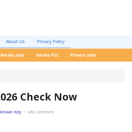
About Us
Privacy Policy
Kerala Jobs
Kerala PSC
Private Jobs
2026 Check Now
Answer Key
•
add comment