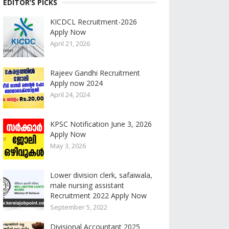
EDITOR’S PICKS
KICDCL Recruitment-2026
Apply Now
April 21, 2026
Rajeev Gandhi Recruitment
Apply now 2024
April 24, 2024
KPSC Notification June 3, 2026
Apply Now
May 3, 2026
Lower division clerk, safaiwala,
male nursing assistant
Recruitment 2022 Apply Now
September 5, 2022
Divisional Accountant 2025