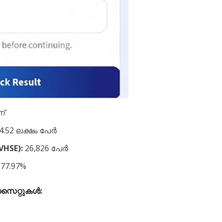
ന്
4.52 ലക്ഷം പേർ
HSE):
26,826 പേർ
77.97%
സൈറ്റുകൾ: