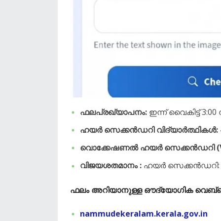
ഫലപ്രഖ്യാപനം:
ഇന്ന് വൈകിട്ട് 3:00 
ഹയർ സെക്കൻഡറി വിദ്യാർത്ഥികൾ:
വൊക്കേഷണൽ ഹയർ സെക്കൻഡറി (V
വിജയശതമാനം :
ഹയർ സെക്കൻഡറി: 
​ഫലം അറിയാനുള്ള ഔദ്യോഗിക വെബ്‌
nammudekeralam.kerala.gov.in