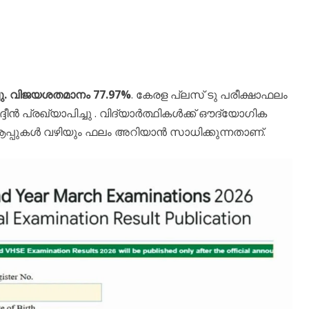
ച്ചു. വിജയശതമാനം 77.97%
. ​കേരള പ്ലസ് ടു പരീക്ഷാഫലം
്ദീൻ പ്രഖ്യാപിച്ചു . വിദ്യാർത്ഥികൾക്ക് ഔദ്യോഗിക
പുകൾ വഴിയും ഫലം അറിയാൻ സാധിക്കുന്നതാണ്.