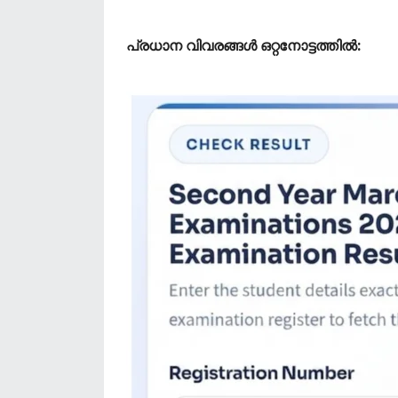
​പ്രധാന വിവരങ്ങൾ ഒറ്റനോട്ടത്തിൽ: