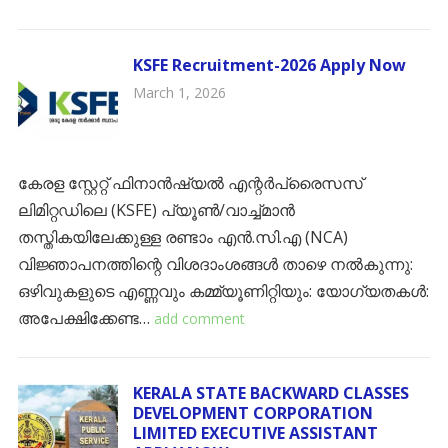
KSFE Recruitment-2026 Apply Now
March 1, 2026
കേരള സ്റ്റേറ്റ് ഫിനാൻഷ്യൽ എന്റർപ്രൈസസ്
ലിമിറ്റഡിലെ (KSFE) പ്യൂൺ/വാച്ച്മാൻ
തസ്തികയിലേക്കുള്ള രണ്ടാം എൻ.സി.എ (NCA)
വിജ്ഞാപനത്തിന്റെ വിശദാംശങ്ങൾ താഴെ നൽകുന്നു: ​
ഒഴിവുകളുടെ എണ്ണവും കമ്മ്യൂണിറ്റിയും: ​യോഗ്യതകൾ:
​അപേക്ഷിക്കേണ്ട…
add comment
KERALA STATE BACKWARD CLASSES
DEVELOPMENT CORPORATION
LIMITED EXECUTIVE ASSISTANT