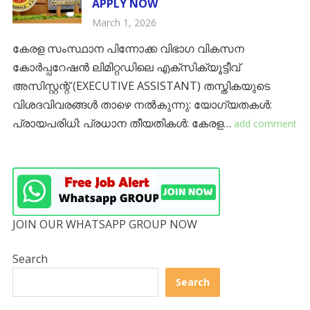
APPLY NOW
March 1, 2026
കേരള സംസ്ഥാന പിന്നോക്ക വിഭാഗ വികസന
കോർപ്പറേഷൻ ലിമിറ്റഡിലെ എക്സിക്യൂട്ടീവ്
അസിസ്റ്റന്റ് (EXECUTIVE ASSISTANT) തസ്തികയുടെ
വിശദവിവരങ്ങൾ താഴെ നൽകുന്നു: ​യോഗ്യതകൾ: ​
പ്രായപരിധി: ​പ്രധാന തീയതികൾ: ​കേരള…
add comment
JOIN OUR WHATSAPP GROUP NOW
Search
Search