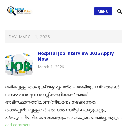
MENU
DAY:
MARCH 1, 2026
Hospital Job Interview 2026 Apply
Now
March 1, 2026
മല്ലപ്പള്ളി താലൂക്ക് ആശുപത്രി – അഭിമുഖ വിവരങ്ങൾ ​
താഴെ പറയുന്ന തസ്തികകളിലേക്ക് കരാർ
അടിസ്ഥാനത്തിലാണ് നിയമനം നടക്കുന്നത്.
താൽപ്പര്യമുള്ളവർ അസൽ സർട്ടിഫിക്കറ്റുകളും,
പ്രവൃത്തിപരിചയ രേഖകളും, അവയുടെ പകർപ്പുകളും…
add comment