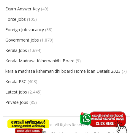
Exam Answer Key
(49)
Force Jobs
(105)
Foreign Job vacancy
(38)
Government Jobs
(1,870)
Kerala Jobs
(1,694)
Kerala Madrasa Kshemanidhi Board
(9)
kerala madrasa kshemanidhi board Home loan Details 2023
(7)
Kerala PSC
(403)
Latest Jobs
(2,445)
Private Jobs
(85)
© 2026
keralajobpoint
- All Rights Reserved to
Keralajobpoint