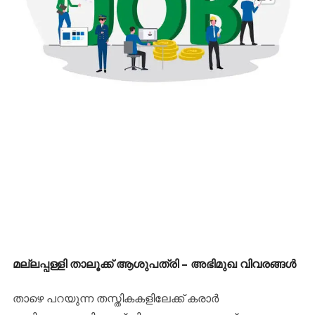
മല്ലപ്പള്ളി താലൂക്ക് ആശുപത്രി – അഭിമുഖ വിവരങ്ങൾ
​താഴെ പറയുന്ന തസ്തികകളിലേക്ക് കരാർ