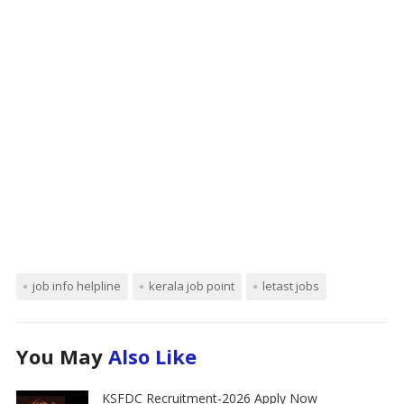
job info helpline
kerala job point
letast jobs
You May
Also Like
KSFDC Recruitment-2026 Apply Now