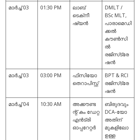
മാർച്ച് 03
01:30 PM
ലാബ്
DMLT /
ടെക്‌നീ
BSc MLT,
ഷ്യന്‍
പാരാമെഡി
ക്കല്‍
കൗണ്‍സി
ല്‍
രജിസ്‌ട്രേ
ഷന്‍
മാർച്ച് 03
03:00 PM
ഫിസിയോ
BPT & RCI
തെറാപിസ്റ്റ്
രജിസ്‌ട്രേ
ഷന്‍
മാർച്ച് 04
10:30 AM
അക്കൗണ്ട
ബിരുദവും
ന്റ് കം ഡേറ്റ
DCA-യോ
എന്‍ട്രി
അതിന്
ഓപ്പറേറ്റര്‍
മുകളിലോ
ഉള്ള