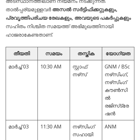
അടിസ്ഥാനത്തിലാണ് നിയമനം നടക്കുന്നത്.
താൽപ്പര്യമുള്ളവർ
അസൽ സർട്ടിഫിക്കറ്റുകളും,
പ്രവൃത്തിപരിചയ രേഖകളും, അവയുടെ പകർപ്പുകളും
സഹിതം നിശ്ചിത സമയത്ത് അഭിമുഖത്തിനായി
ഹാജരാകേണ്ടതാണ്.
തീയതി
സമയം
തസ്തിക
യോഗ്യത
മാർച്ച് 03
10:30 AM
സ്റ്റാഫ്
GNM / BSc
നഴ്‌സ്
നഴ്‌സിംഗ്,
നഴ്‌സിംഗ്
കൗണ്‍സി
ല്‍
രജിസ്‌ട്രേ
ഷന്‍
മാർച്ച് 03
11:30 AM
നഴ്‌സിംഗ്
ANM
സഹായി