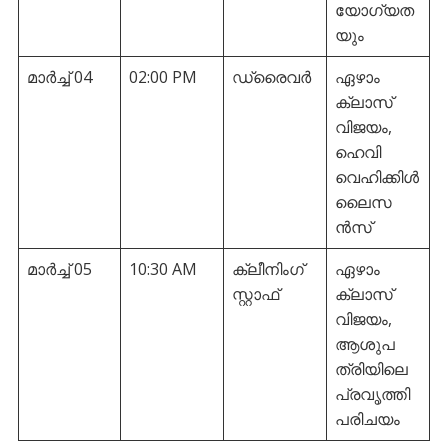
യോഗ്യത
യും
മാർച്ച് 04
02:00 PM
ഡ്രൈവര്‍
ഏഴാം
ക്ലാസ്
വിജയം,
ഹെവി
വെഹിക്കിള്‍
ലൈസ
ന്‍സ്
മാർച്ച് 05
10:30 AM
ക്ലീനിംഗ്
ഏഴാം
സ്റ്റാഫ്
ക്ലാസ്
വിജയം,
ആശുപ
ത്രിയിലെ
പ്രവൃത്തി
പരിചയം