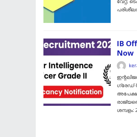
വേറ്റ്, 
പരിശീല
IB Of
Now
ker
ഇന്റലി
ഗ്രേഡ്-I
അപേക്ഷക
രാജ്യത്
ശമ്പളം: