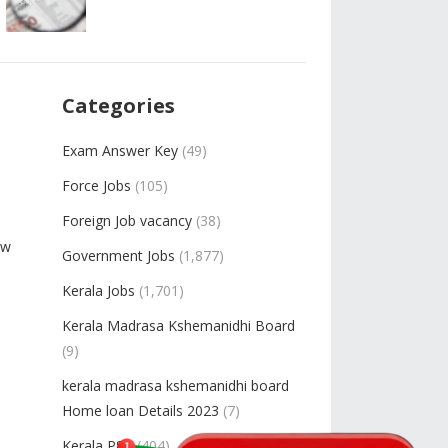
Categories
Exam Answer Key
(49)
Force Jobs
(105)
Foreign Job vacancy
(38)
ew
Government Jobs
(1,877)
Kerala Jobs
(1,701)
Kerala Madrasa Kshemanidhi Board
(9)
kerala madrasa kshemanidhi board
Home loan Details 2023
(7)
Kerala PSC
(404)