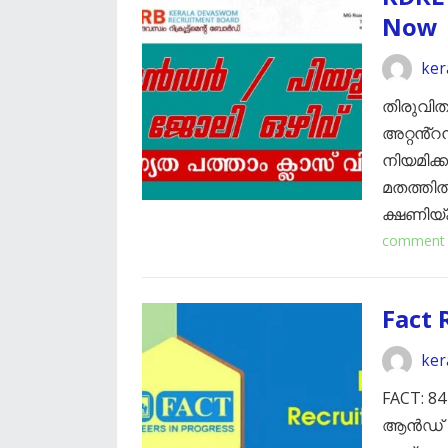
Now
ker
തിരുവി
അറ്റൻ്റൻ
നിയമിക്
മതത്തിൽ
ക്ഷണിയ്
comment
Fact 
ker
FACT: 8
ആൻഡ് കെ