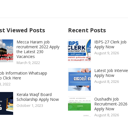
t Viewed Posts
Recent Posts
Mecca Haram job
IBPS-27 Clerk Job
recruitment 2022 Apply
Apply Now
the Latest 230
August 9, 2026
Vacancies
March 9, 2022
Latest Job Intervi
 Job Information Whatsapp
Apply Now
 Click Here
August 8, 2026
8, 2022
Kerala Waqf Board
Oushadhi Job
Scholarship Apply Now
Recruitment-2026
October 1, 2023
Apply Now
August 8, 2026