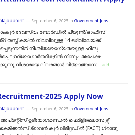
alajobpoint
—
September 6, 2025
in
Government Jobs
താംകൂർ ദേവസ്വം ബോർഡിൽ പ്യൂൺ/ഓഫീസ്
്റ് തസ്തികയിൽ നിലവിലുള്ള 14 ഒഴിവിലേയ്ക്ക്
കപ്പെടുന്നതിന് നിശ്ചിതയോഗ്യതയുള്ള ഹിന്ദു
പ്പെട്ട ഉദ്യോഗാർത്ഥികളിൽ നിന്നും അപേക്ഷ
ക്കുന്നു വിശദമായ വിവരങ്ങൾ വിദ്യാഭ്യാസ…
add
Recruitment-2025 Apply Now
alajobpoint
—
September 6, 2025
in
Government Jobs
4 അപ്രന്റിസ് ഉദ്യോഗമണ്ഡൽ ഫെർട്ടിലൈസേ ഴ്സ്
മിക്കൽസ് ട്രാവൻ കൂർ ലിമിറ്റഡിൽ (FACT) ഗ്രാജു