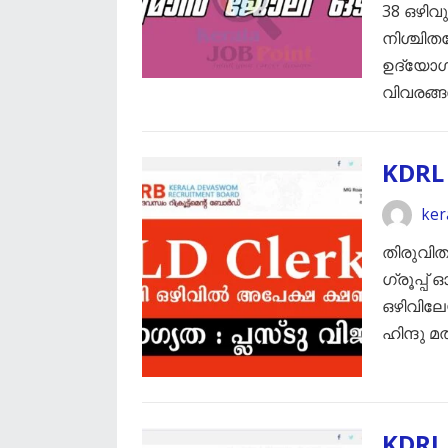
38 ഒഴിവു
നിശ്ചിത
ഉദ്യോഗാ
വിവരങ്
KDRL 
ker
തിരുവി
ഗ്രൂപ്പ
ഒഴിവിലേ
ഹിന്ദു 
KDRL