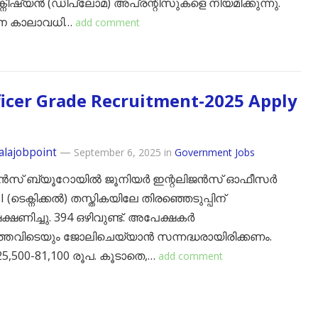
ടെക്നീഷ്യൻ (ഡിപ്ലോമ) അപ്രന്റിസുകളെ നിയമിക്കുന്നു.
ന കാലാവധി…
add comment
ficer Grade Recruitment-2025 Apply
alajobpoint
—
September 6, 2025
in
Government Jobs
ജൻസ് ബ്യൂറോയിൽ ജൂനിയർ ഇന്റലിജൻസ് ഓഫീസർ
I (ടെക്നിക്കൽ) തസ്തികയിലേ തിരഞ്ഞെടുപ്പിന്
്ഷണിച്ചു. 394 ഒഴിവുണ്ട്. അപേക്ഷകർ
തെവിടെയും ജോലിചെയ്യാൻ സന്നദ്ധരായിരിക്കണം.
 25,500-81,100 രൂപ. കൂടാതെ,…
add comment