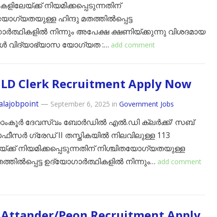
കളിലേയ്ക്ക് നിയമിക്കപ്പെടുന്നതിന്
യോഗ്യതയുള്ള ഹിന്ദു മതത്തിൽപ്പെട്ട
ർത്ഥികളിൽ നിന്നും അപേക്ഷ ക്ഷണിയ്ക്കുന്നു വിശദമായ
ങൾ വിദ്യാഭ്യാസ യോഗ്യത :…
add comment
LD Clerk Recruitment Apply Now
alajobpoint
—
September 6, 2025
in
Government Jobs
താംകൂർ ദേവസ്വം ബോർഡിൽ എൽ.ഡി ക്ലർക്ക്/ സബ്
് ഓഫീസർ ഗ്രേഡ് II തസ്തികയിൽ നിലവിലുള്ള 113
യ്ക്ക് നിയമിക്കപ്പെടുന്നതിന് നിശ്ചിതയോഗ്യതയുള്ള
മതത്തിൽപ്പെട്ട ഉദ്യോഗാർത്ഥികളിൽ നിന്നും…
add comment
 Attander/Peon Recruitment Apply