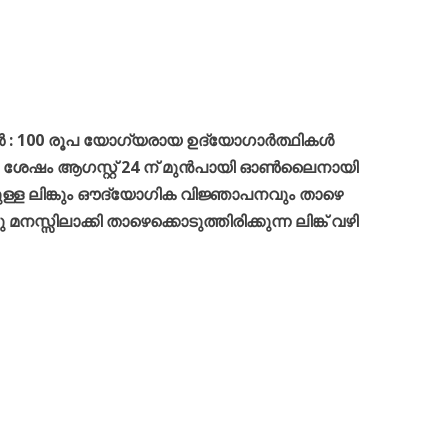
ള്ളവർ : 100 രൂപ യോഗ്യരായ ഉദ്യോഗാർത്ഥികൾ
ിയ ശേഷം ആഗസ്റ്റ് 24 ന് മുൻപായി ഓൺലൈനായി
ള്ള ലിങ്കും ഔദ്യോഗിക വിജ്ഞാപനവും താഴെ
മനസ്സിലാക്കി താഴെക്കൊടുത്തിരിക്കുന്ന ലിങ്ക് വഴി