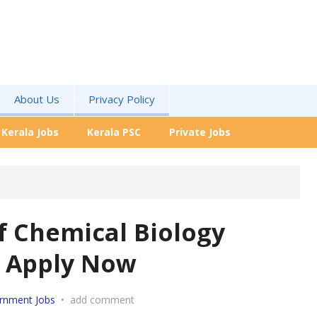
About Us
Privacy Policy
Kerala Jobs
Kerala PSC
Private Jobs
of Chemical Biology
2 Apply Now
rnment Jobs
•
add comment