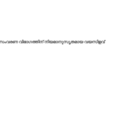
്ങിയ സംവരണ വിഭാഗത്തിന് നിയമാനുസൃതമായ വയസിളവ്