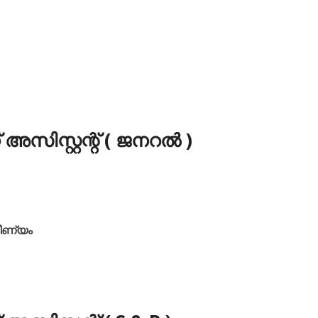
 അസിസ്റ്റന്റ് ( ജനറൽ )
വീണ്യം