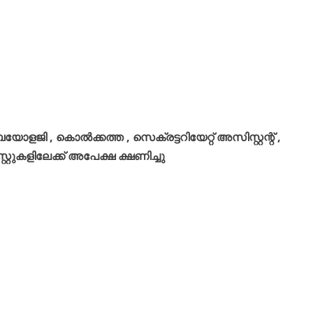
 ബയോളജി , കൊൽക്കത്ത , സെക്രട്ടറിയേറ്റ് അസിസ്റ്റന്റ് ,
റുകളിലേക്ക് അപേക്ഷ ക്ഷണിച്ചു