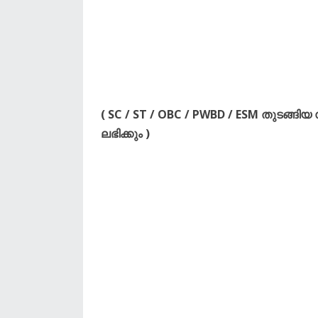
( SC / ST / OBC / PWBD / ESM തുടങ
ലഭിക്കും )