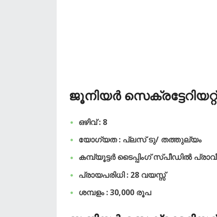
ജൂനിയർ സെക്രട്ടേറിയറ്റ്
ഒഴിവ് : 8
യോഗ്യത : പ്ലസ് ടു/ തത്തുല്യം
കമ്പ്യൂട്ടർ ടൈപ്പിംഗ് സ്പീഡിൽ പ്രാ
പ്രായപരിധി : 28 വയസ്സ്
ശമ്പളം : 30,000 രൂപ