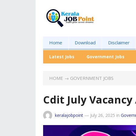
Home
Download
Disclaimer
Latest Jobs
Government Jobs
HOME
→
GOVERNMENT JOBS
Cdit July Vacanc
keralajobpoint
—
July 26, 2025
in
Govern