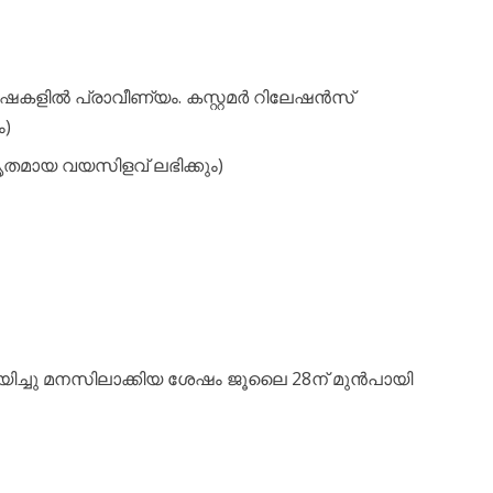
ഭാഷകളിൽ പ്രാവീണ്യം. കസ്റ്റമർ റിലേഷൻസ്
ം)
ൃതമായ വയസിളവ് ലഭിക്കും)
യിച്ചു മനസിലാക്കിയ ശേഷം ജൂലൈ 28ന് മുൻപായി