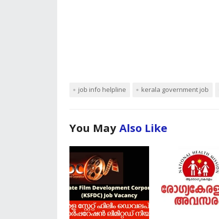
job info helpline
kerala government job
You May
Also Like