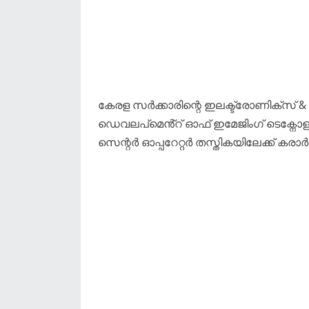
കേരള സർക്കാരിന്റെ ഇലക്ട്രോണിക്സ് &
ഡെവലപ്മെൻ്റ് ഓഫ് ഇമേജിംഗ് ടെക്നോളജി 
സെന്റർ ഓപ്പറേറ്റർ തസ്തികയിലേക്ക് കരാ