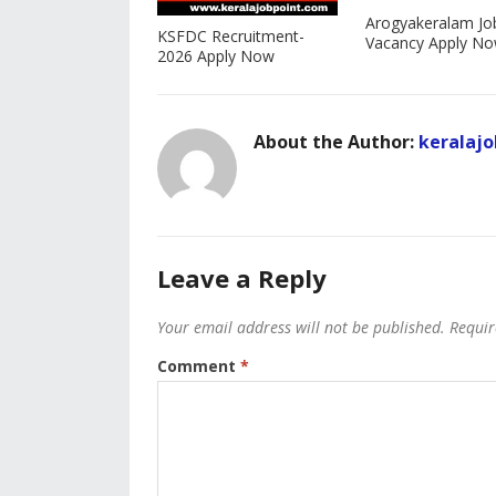
Arogyakeralam Jo
KSFDC Recruitment-
Vacancy Apply N
2026 Apply Now
About the Author:
keralajo
Leave a Reply
Your email address will not be published.
Requir
Comment
*