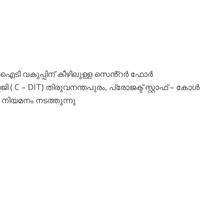
 ഐടി വകുപ്പിന് കീഴിലുള്ള സെൻ്റർ ഫോർ
( C – DIT) തിരുവനന്തപുരം, പ്രോജക്ട് സ്റ്റാഫ് – കോൾ
ർ നിയമനം നടത്തുന്നു