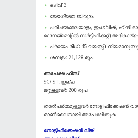
ഒഴിവ്: 3
യോഗ്യത: ബിരുദം
പരിചയം:മലയാളം, ഇംഗ്ലീഷ്, ഹിന്ദി 
മാനേജ്‌മെന്റിൽ സർട്ടിഫിക്കറ്റ് (അഭികാമ്യ
പ്രായപരിധി: 45 വയസ്സ് ( നിയമാനുസ
ശമ്പളം: 21,128 രൂപ
അപേക്ഷ ഫീസ്
SC/ ST: ഇല്ല
മറ്റുള്ളവർ: 200 രൂപ
താൽപര്യമുള്ളവർ നോട്ടിഫിക്കേഷൻ വാ
ഓൺലൈനായി അപേക്ഷിക്കുക
നോട്ടിഫിക്കേഷൻ ലിങ്ക്