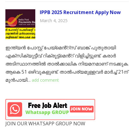
IPPB 2025 Recruitment Apply Now
March 4, 2025
ഇന്ത്യൻ പോസ്റ്റ് പേയ്മെൻ്റ്സ് ബാങ്ക് പുതുതായി
എക്സിക്യുട്ടീവ് റിക്രൂട്ട്‌മെൻ്റ് വിളിച്ചിട്ടുണ്ട്. കരാർ
അടിസ്ഥാനത്തിൽ താൽക്കാലിക നിയമനമാണ് നടക്കുക.
ആകെ 51 ഒഴിവുകളുണ്ട്. താൽപര്യമുള്ളവർ മാർച്ച് 21ന്
മുൻപായി…
add comment
JOIN OUR WHATSAPP GROUP NOW