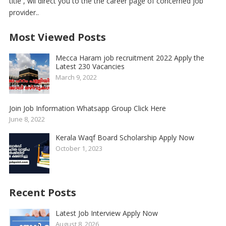
title , wil direct you to the the career page of concerned job
provider..
Most Viewed Posts
Mecca Haram job recruitment 2022 Apply the
Latest 230 Vacancies
March 9, 2022
Join Job Information Whatsapp Group Click Here
June 8, 2022
Kerala Waqf Board Scholarship Apply Now
October 1, 2023
Recent Posts
Latest Job Interview Apply Now
August 8, 2026