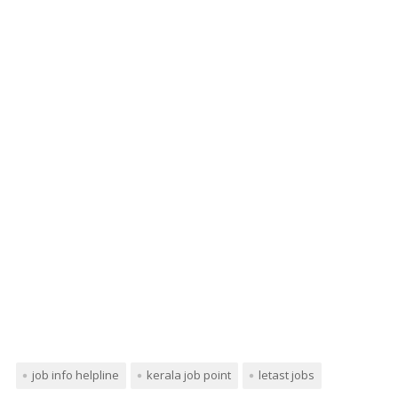
job info helpline
kerala job point
letast jobs