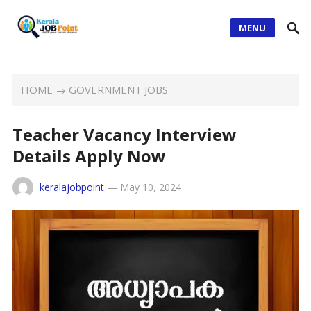
MENU
HOME
→
GOVERNMENT JOBS
Teacher Vacancy Interview
Details Apply Now
keralajobpoint
—
May 10, 2024