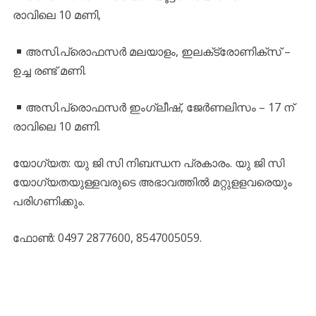
രാവിലെ 10 മണി,
അസി.പ്രൊഫസര്‍ മലയാളം, ഇലക്‌ട്രോണിക്‌സ് –
ഉച്ച രണ്ട് മണി.
അസി.പ്രൊഫസര്‍ ഇംഗ്ലീഷ്, ജേര്‍ണലിസം – 17 ന്
രാവിലെ 10 മണി.
യോഗ്യത: യു ജി സി നിബന്ധന പ്രകാരം. യു ജി സി
യോഗ്യതയുള്ളവരുടെ അഭാവത്തില്‍ മറ്റുളളവരെയും
പരിഗണിക്കും.
ഫോണ്‍: 0497 2877600, 8547005059.