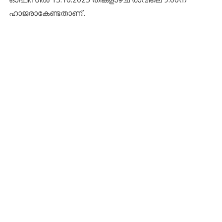
ഹാജരാകേണ്ടതാണ്..