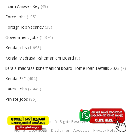
Exam Answer Key
(49)
Force Jobs
(105)
Foreign Job vacancy
(38)
Government Jobs
(1,874)
Kerala Jobs
(1,698)
Kerala Madrasa Kshemanidhi Board
(9)
kerala madrasa kshemanidhi board Home loan Details 2023
(7)
Kerala PSC
(404)
Latest Jobs
(2,449)
Private Jobs
(85)
© 2026
keralajobpoint
- All Rights Reserved to
Keralajobpoint
Home
Download
Disclaimer
About Us
Privacy Policy