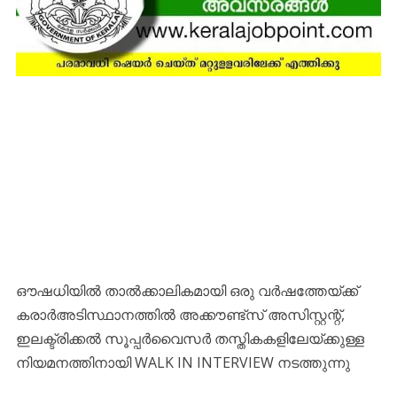
ഔഷധിയിൽ താൽക്കാലികമായി ഒരു വർഷത്തേയ്ക്ക്
കരാർഅടിസ്ഥാനത്തിൽ അക്കൗണ്ട്സ് അസിസ്റ്റന്റ്,
ഇലക്ട്രിക്കൽ സൂപ്പർവൈസർ തസ്ത‌ികകളിലേയ്ക്കുള്ള
നിയമനത്തിനായി WALK IN INTERVIEW നടത്തുന്നു