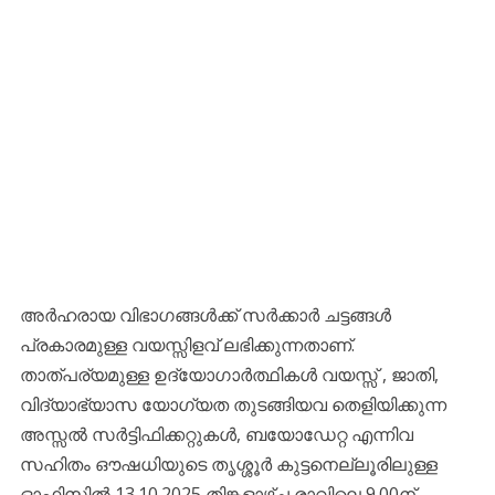
അർഹരായ വിഭാഗങ്ങൾക്ക് സർക്കാർ ചട്ടങ്ങൾ
പ്രകാരമുള്ള വയസ്സിളവ് ലഭിക്കുന്നതാണ്.
താത്‌പര്യമുള്ള ഉദ്യോഗാർത്ഥികൾ വയസ്സ് , ജാതി,
വിദ്യാഭ്യാസ യോഗ്യത തുടങ്ങിയവ തെളിയിക്കുന്ന
അസ്സൽ സർട്ടിഫിക്കറ്റുകൾ, ബയോഡേറ്റ എന്നിവ
സഹിതം ഔഷധിയുടെ തൃശ്ശൂർ കുട്ടനെല്ലൂരിലുള്ള
ഓഫിസിൽ 13.10.2025 തിങ്കളാഴ്ച രാവിലെ 9.00ന്