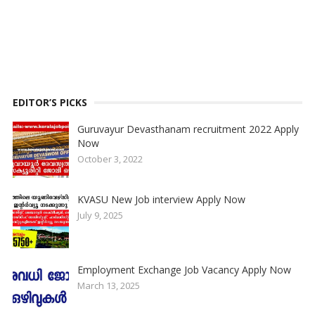
EDITOR’S PICKS
Guruvayur Devasthanam recruitment 2022 Apply
Now
October 3, 2022
KVASU New Job interview Apply Now
July 9, 2025
Employment Exchange Job Vacancy Apply Now
March 13, 2025