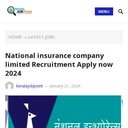
MENU
HOME
→
LATEST JOBS
National insurance company
limited Recruitment Apply now
2024
keralajobpoint
—
January 21, 2024