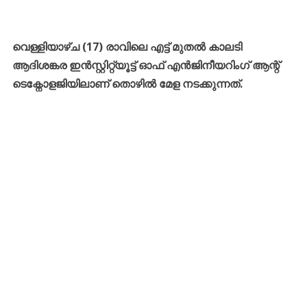
വെള്ളിയാഴ്ച (17) രാവിലെ എട്ട് മുതൽ കാലടി
ആദിശങ്കര ഇൻസ്റ്റിറ്റ്യൂട്ട് ഓഫ് എൻജിനീയറിംഗ് ആന്റ്
ടെക്നോളജിയിലാണ് തൊഴിൽ മേള നടക്കുന്നത്.