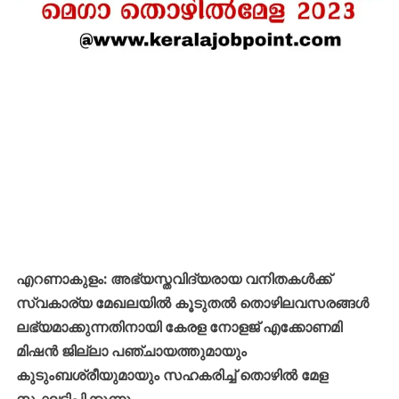
എറണാകുളം: അഭ്യസ്തവിദ്യരായ വനിതകൾക്ക്
സ്വകാര്യ മേഖലയിൽ കൂടുതൽ തൊഴിലവസരങ്ങൾ
ലഭ്യമാക്കുന്നതിനായി കേരള നോളജ് എക്കോണമി
മിഷൻ ജില്ലാ പഞ്ചായത്തുമായും
കുടുംബശ്രീയുമായും സഹകരിച്ച് തൊഴിൽ മേള
സംഘടിപ്പിക്കുന്നു.