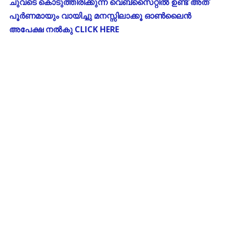
ചുവടെ കൊടുത്തിരിക്കുന്ന വെബ്സൈറ്റിൽ ഉണ്ട് അത്
പൂർണമായും വായിച്ചു മനസ്സിലാക്കൂ ഓൺലൈൻ
അപേക്ഷ നൽകു CLICK HERE