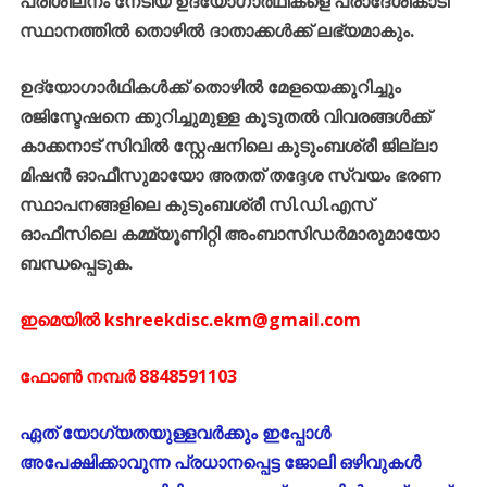
പരിശീലനം നേടിയ ഉദ്യോഗാർഥികളെ പ്രാദേശികാടി
സ്ഥാനത്തിൽ തൊഴിൽ ദാതാക്കൾക്ക് ലഭ്യമാകും.
ഉദ്യോഗാർഥികൾക്ക് തൊഴിൽ മേളയെക്കുറിച്ചും
രജിസ്ടേഷനെ ക്കുറിച്ചുമുള്ള കൂടുതൽ വിവരങ്ങൾക്ക്
കാക്കനാട് സിവിൽ സ്റ്റേഷനിലെ കുടുംബശ്രീ ജില്ലാ
മിഷൻ ഓഫീസുമായോ അതത് തദ്ദേശ സ്വയം ഭരണ
സ്ഥാപനങ്ങളിലെ കുടുംബശ്രീ സി.ഡി.എസ്
ഓഫീസിലെ കമ്മ്യൂണിറ്റി അംബാസിഡർമാരുമായോ
ബന്ധപ്പെടുക.
ഇമെയിൽ kshreekdisc.ekm@gmail.com
ഫോൺ നമ്പർ 8848591103
ഏത് യോഗ്യതയുള്ളവർക്കും ഇപ്പോൾ
അപേക്ഷിക്കാവുന്ന പ്രധാനപ്പെട്ട ജോലി ഒഴിവുകൾ