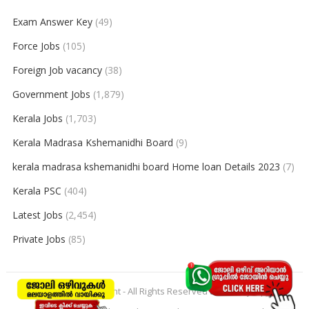
Exam Answer Key
(49)
Force Jobs
(105)
Foreign Job vacancy
(38)
Government Jobs
(1,879)
Kerala Jobs
(1,703)
Kerala Madrasa Kshemanidhi Board
(9)
kerala madrasa kshemanidhi board Home loan Details 2023
(7)
Kerala PSC
(404)
Latest Jobs
(2,454)
Private Jobs
(85)
© 2026
keralajobpoint
- All Rights Reserved to
Keralajobpoint