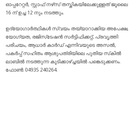
ഓപ്പറേറ്റർ, സ്റ്റാഫ്‌ നഴ്‌സ് തസ്തികയിലേക്കുള്ളത് ജൂലൈ
16 ന് ഉച്ച 12 നും നടത്തും.
ഉദ്യോഗാർത്ഥികൾ സ്വയം തയ്യാറാക്കിയ അപേക്ഷ,
യോഗ്യത, രജിസ്‌ടേഷൻ സർട്ടിഫിക്കറ്റ്, പ്രവൃത്തി
പരിചയം, ആധാർ കാർഡ് എന്നിവയുടെ അസൽ,
പകർപ്പ് സഹിതം ആശുപത്രിയിലെ പുതിയ സ്‌കിൽ
ലാബിൽ നടത്തുന്ന കൂടിക്കാഴ്ച്ചയിൽ പങ്കെടുക്കണം.
ഫോൺ: 04935 240264.