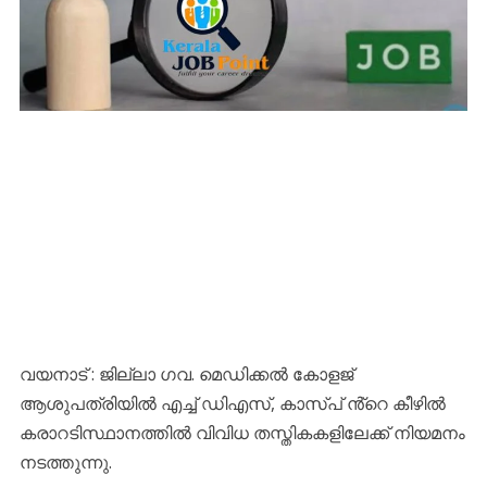
വയനാട് : ജില്ലാ ഗവ. മെഡിക്കൽ കോളജ്
ആശുപത്രിയിൽ എച്ച് ഡിഎസ്, കാസ്പ് ൻ്റെ കീഴിൽ
കരാറടിസ്ഥാനത്തിൽ വിവിധ തസ്തികകളിലേക്ക് നിയമനം
നടത്തുന്നു.