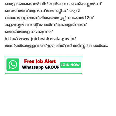
ഓട്ടോമൊബൈൽ വിദ്യാഭ്യാസം ടെക്സ്റ്റൈൽസ്
സെയിൽസ് ആൻഡ് മാർക്കറ്റിംഗ് ഐടി
വിഭാഗങ്ങളിലാണ് തിരഞ്ഞെടുപ്പ് നവംബർ 12ന്
കളമശ്ശേരി സെന്റ് പോൾസ് കോളേജിലാണ്
തൊഴിൽമേള നടക്കുന്നത്
http://www.jobfest.kerala.gov.in/
താല്പര്യമുള്ളവർക്ക് ഈ ലിങ്ക് വഴി രജിസ്റ്റർ ചെയ്യാം