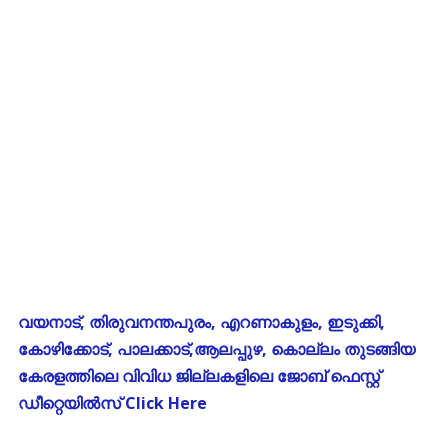
വയനാട്, തിരുവനന്തപുരം, എറണാകുളം, ഇടുക്കി,
കോഴിക്കോട്, പാലക്കാട്,ആലപ്പുഴ, കൊല്ലം തുടങ്ങിയ
കേരളത്തിലെ വിവിധ ജില്ലകളിലെ ജോബ് ഫെസ്റ്റ്
ഡീറ്റെയിൽസ് Click Here