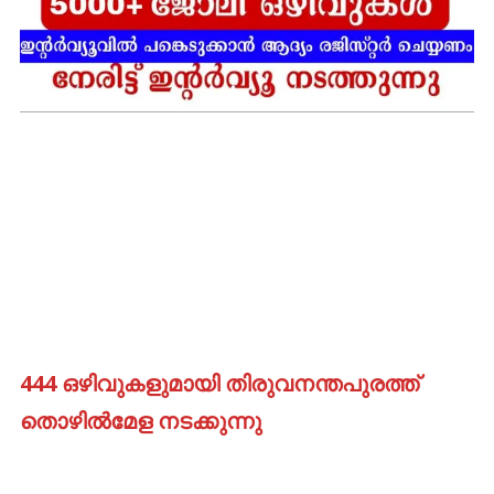
444 ഒഴിവുകളുമായി തിരുവനന്തപുരത്ത്
തൊഴിൽമേള നടക്കുന്നു