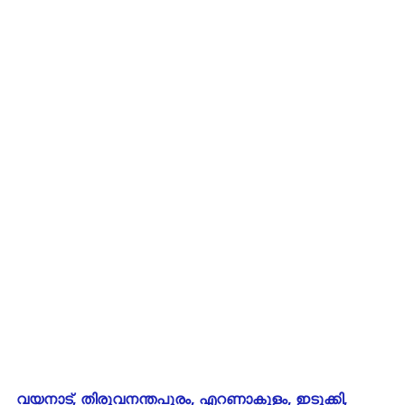
വയനാട്, തിരുവനന്തപുരം, എറണാകുളം, ഇടുക്കി,