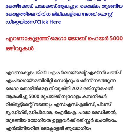
കോഴിക്കോട്, പാലക്കാട്,ആലപ്പുഴ, കൊല്ലം തുടങ്ങിയ
കേരളത്തിലെ വിവിധ ജില്ലകളിലെ ജോബ് ഫെസ്റ്റ്
ഡീറ്റെയിൽസ് Click Here
എറണാകുളത്ത് മെഗാ ജോബ് ഫെയർ 5000
ഒഴിവുകൾ
എറണാകുളം ജില്ല എംപ്ലോയ്മെന്റ് എക്സ്ചേഞ്ച്
എംപ്ലോയ്മെബിലിറ്റി സെന്ററും ചേർന്ന് നടത്തുന്ന
മെഗാ തൊഴിൽമേള നിയുക്തി 2022 രജിസ്ട്രേഷൻ
ആരംഭിച്ചു 5000 രൂപയ്ക്ക് നൂറോളം കമ്പനികൾ
റിക്രൂട്ട്മെന്റ് നടത്തും എസ്എസ്എൽസി,പ്ലസ്
ടു,ഡിഗ്രി,ഡിപ്ലോമ, ഐടിഐ, പാരാ മെഡിക്കൽ,
തുടങ്ങിയ യോഗ്യത ഉള്ളവർക്ക് രജിസ്റ്റർ ചെയ്യാം.
എൻജിനീയറിങ് ടെക്നോളജി ആരോഗ്യം