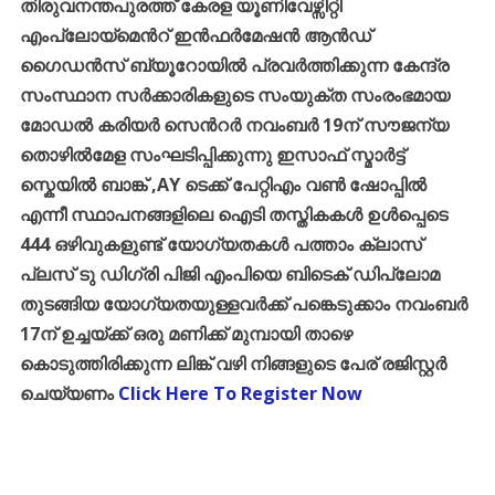
തിരുവനന്തപുരത്ത് കേരള യൂണിവേഴ്സിറ്റി
എംപ്ലോയ്മെൻറ് ഇൻഫർമേഷൻ ആൻഡ്
ഗൈഡൻസ് ബ്യൂറോയിൽ പ്രവർത്തിക്കുന്ന കേന്ദ്ര
സംസ്ഥാന സർക്കാരികളുടെ സംയുക്ത സംരംഭമായ
മോഡൽ കരിയർ സെൻറർ നവംബർ 19ന് സൗജന്യ
തൊഴിൽമേള സംഘടിപ്പിക്കുന്നു ഇസാഫ് സ്മാർട്ട്
സ്കെയിൽ ബാങ്ക് ,AY ടെക്ക് പേറ്റിഎം വൺ ഷോപ്പിൽ
എന്നീ സ്ഥാപനങ്ങളിലെ ഐടി തസ്തികകൾ ഉൾപ്പെടെ
444 ഒഴിവുകളുണ്ട് യോഗ്യതകൾ പത്താം ക്ലാസ്
പ്ലസ് ടു ഡിഗ്രി പിജി എംപിയെ ബിടെക് ഡിപ്ലോമ
തുടങ്ങിയ യോഗ്യതയുള്ളവർക്ക് പങ്കെടുക്കാം നവംബർ
17ന് ഉച്ചയ്ക്ക് ഒരു മണിക്ക് മുമ്പായി താഴെ
കൊടുത്തിരിക്കുന്ന ലിങ്ക് വഴി നിങ്ങളുടെ പേര് രജിസ്റ്റർ
ചെയ്യണം
Click Here To Register Now