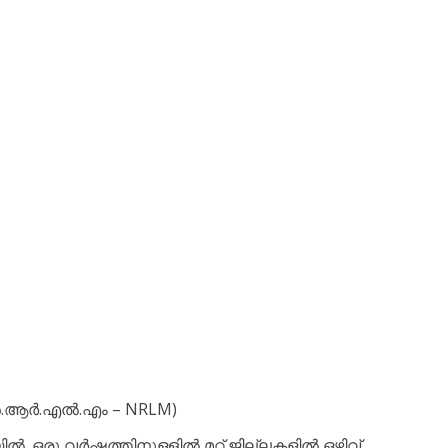
(എൻ.ആർ.എൽ.എം – NRLM)
ൽ. ഒരു വർഷത്തിനുള്ളിൽ മറ്റ് ജില്ലകളിൽ ഒഴിവ്