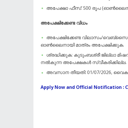
​അപേക്ഷാ ഫീസ്: 500 രൂപ (ഓൺലൈന
​അപേക്ഷിക്കേണ്ട വിധം
​അപേക്ഷിക്കേണ്ട വിലാസം/വെബ്സൈറ്റ്
ഓൺലൈനായി മാത്രം അപേക്ഷിക്കുക.
​ശ്രദ്ധിക്കുക: കുടുംബശ്രീ ജില്ല
നൽകുന്ന അപേക്ഷകൾ സ്വീകരിക്കില്ല.
​അവസാന തീയതി: 01/07/2026, വൈകുന
Apply Now and Official Notification : 