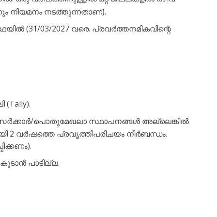
്നും നിയമനം നടത്തുന്നതാണ്).
ഥയിൽ (31/03/2027 വരെ. പ്രവർത്തനമികവിന്റെ
 (Tally).
ധ സർക്കാർ/പൊതുമേഖലാ സ്ഥാപനങ്ങൾ അല്ലെങ്കിൽ
യി 2 വർഷത്തെ പ്രവൃത്തിപരിചയം നിർബന്ധം.
പിക്കണം).
് കൂടാൻ പാടില്ല.