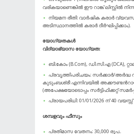
വരികയാണെങ്കിൽ ഈ റാങ്ക് ലിസ്റ്റിൽ നിന
​നിയമന രീതി: വാർഷിക കരാർ വ്യവസ്
അടിസ്ഥാനത്തിൽ കരാർ ദീർഘിപ്പിക്കാം).
യോഗ്യതകൾ
​വിദ്യാഭ്യാസ യോഗ്യത:
ബി.കോം (B.Com), ഡി.സി.എ (DCA), റ്റാലി
​പ്രവൃത്തിപരിചയം: സർക്കാർ/അർദ്
കുടുംബശ്രീ എന്നിവയിൽ അക്കൗണ്ടൻറാ
(അപേക്ഷയോടൊപ്പം സർട്ടിഫിക്കറ്റ് സമർപ്
​പ്രായപരിധി: 01/01/2026 ന് 40 വയസ്സ
​ശമ്പളവും ഫീസും
​പ്രതിമാസ വേതനം: 30,000 രൂപ..