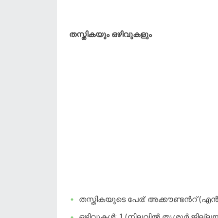
തസ്തികയും ഒഴിവുകളും
​തസ്തികയുടെ പേര്: അക്കൗണ്ടൻറ് 
​ഒഴിവുകൾ: 1 (നിലവിൽ തൃശൂർ ജില്ലയി