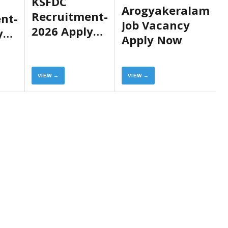
KSFDC
Arogyakeralam
Recruitment-
nt-
Job Vacancy
2026 Apply
y
Apply Now
Now
VIEW →
VIEW →