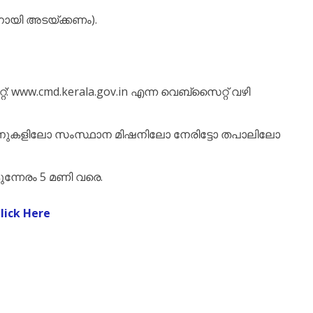
ായി അടയ്ക്കണം).
: www.cmd.kerala.gov.in എന്ന വെബ്സൈറ്റ് വഴി
ാ മിഷനുകളിലോ സംസ്ഥാന മിഷനിലോ നേരിട്ടോ തപാലിലോ
്നേരം 5 മണി വരെ.
Click Here